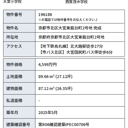
大宮小学校
西賀茂中学校
物件番号
196186
※お電話では物件番号をお伝えください♪
物件名
京都市北区大宮東脇台町2号地 完成
所在地
京都府京都市北区大宮東脇台町2号地
アクセス
【地下鉄烏丸線】北大路駅徒歩27分
【市バス北区】大宮田尻町バス停徒歩6分
物件価格
4,599万円
土地面積
89.66 m² (27.12坪)
建物面積
87.12 m² (26.35坪)
私道面積
-
築年月
2025年5月
建築確認番号
第R06確認建築IPEC00706号