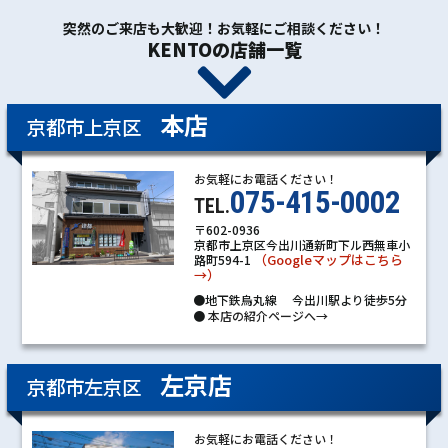
突然のご来店も大歓迎！お気軽にご相談ください！
KENTOの店舗一覧
本店
京都市上京区
お気軽にお電話ください！
075-415-0002
TEL.
〒602-0936
京都市上京区今出川通新町下ル西無車小
（Googleマップはこちら
路町594-1
→）
●地下鉄烏丸線 今出川駅より徒歩5分
●
本店の紹介ページへ→
左京店
京都市左京区
お気軽にお電話ください！