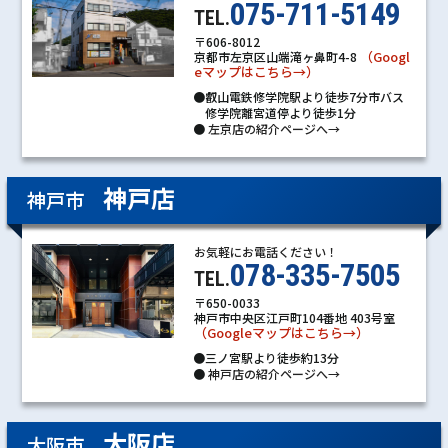
075-711-5149
TEL.
〒606-8012
（Googl
京都市左京区山端滝ヶ鼻町4-8
eマップはこちら→）
●叡山電鉄修学院駅より徒歩7分市バス
修学院離宮道停より徒歩1分
●
左京店の紹介ページへ→
神戸店
神戸市
お気軽にお電話ください！
078-335-7505
TEL.
〒650-0033
神戸市中央区江戸町104番地 403号室
（Googleマップはこちら→）
●三ノ宮駅より徒歩約13分
●
神戸店の紹介ページへ→
大阪店
大阪市