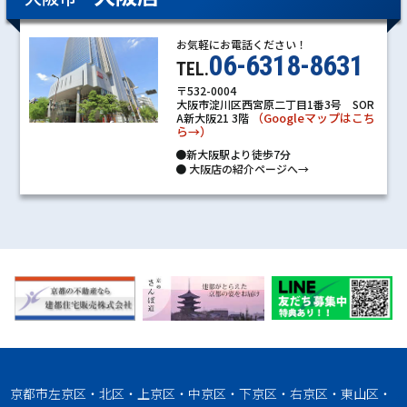
お気軽にお電話ください！
06-6318-8631
TEL.
〒532-0004
大阪市淀川区西宮原二丁目1番3号 SOR
（Googleマップはこち
A新大阪21 3階
ら→）
●新大阪駅より徒歩7分
●
大阪店の紹介ページへ→
京都市左京区・北区・上京区・中京区・下京区・右京区・東山区・