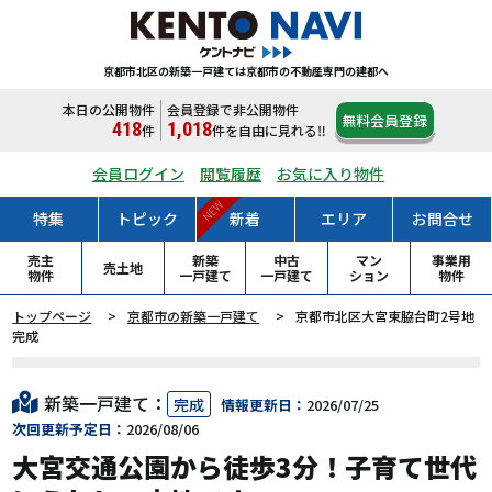
京都市北区の新築一戸建ては
京都市の不動産専門の建都へ
本日の公開物件
会員登録で非公開物件
無料会員登録
418
1,018
件
件
を自由に見れる‼
会員ログイン
閲覧履歴
お気に入り物件
NEW
特集
トピック
新着
エリア
お問合せ
売主
新築
中古
マン
事業用
売土地
物件
一戸
建て
一戸
建て
ション
物件
トップページ
京都市の新築一戸建て
京都市北区大宮東脇台町2号地
完成
新築一戸建て：
完成
情報更新日：
2026/07/25
次回更新予定日：
2026/08/06
大宮交通公園から徒歩3分！子育て世代