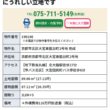
にうれしい立地です
075-711-5149
TEL:
(左京店)
資料請求
・
内覧予約
印刷
物件番号
196186
※お電話では物件番号をお伝えください♪
物件名
京都市北区大宮東脇台町2号地 完成
所在地
京都府京都市北区大宮東脇台町2号地
アクセス
【地下鉄烏丸線】北大路駅徒歩27分
【市バス北区】大宮田尻町バス停徒歩6分
土地面積
89.66 m² (27.12坪)
建物面積
87.12 m² (26.35坪)
間取り
2LDK+S
備考
＊外構費用120万円別途要（税込）