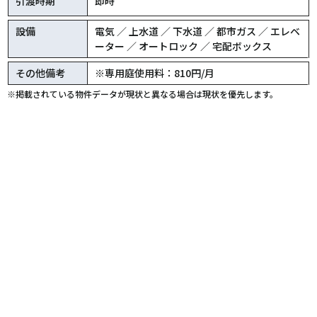
引渡時期
即時
設備
電気 ／ 上水道 ／ 下水道 ／ 都市ガス ／ エレベ
ーター ／ オートロック ／ 宅配ボックス
その他備考
※専用庭使用料：810円/月
※掲載されている物件データが現状と異なる場合は現状を優先します。