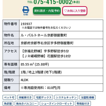
075-415-0002
TEL:
(本店)
資料請求
・
内覧予約
印刷
物件番号
193937
※お電話では物件番号をお伝えください♪
物件名
ル・パルトネール京都御屋敷町
所在地
京都府京都市右京区宇多野御屋敷町
アクセス
【京福北野線】宇多野駅徒歩5分
【ＪＲ嵯峨野線】花園駅徒歩18分
専有面積
85.55 m² (25.88坪)
階/階建
1階 / 地上3階建 (地下1階建)
間取り
4LDK
備考
※専用庭使用料：810円/月
ペット可
床暖房付き
宅配ボックス
システムキッチン
浴室乾燥機
角部屋
南向きバルコニー
シューズインクローゼット
専用庭付き