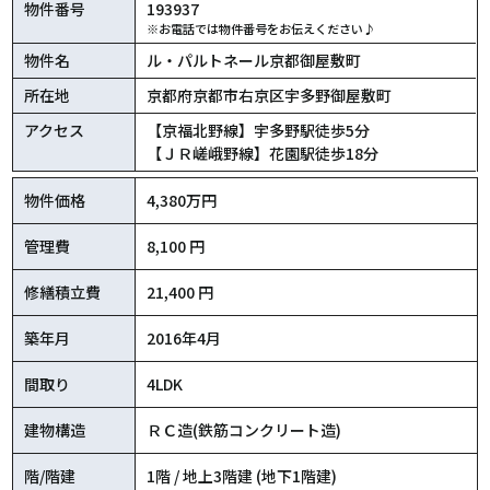
物件番号
193937
※お電話では物件番号をお伝えください♪
物件名
ル・パルトネール京都御屋敷町
所在地
京都府京都市右京区宇多野御屋敷町
アクセス
【京福北野線】宇多野駅徒歩5分
【ＪＲ嵯峨野線】花園駅徒歩18分
物件価格
4,380万円
管理費
8,100 円
修繕積立費
21,400 円
築年月
2016年4月
間取り
4LDK
建物構造
ＲＣ造(鉄筋コンクリート造)
階/階建
1階 / 地上3階建 (地下1階建)