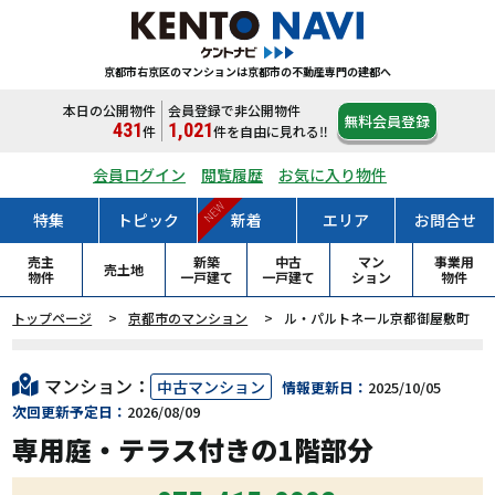
京都市右京区のマンションは
京都市の不動産専門の建都へ
本日の公開物件
会員登録で非公開物件
無料会員登録
431
1,021
件
件
を自由に見れる‼
会員ログイン
閲覧履歴
お気に入り物件
NEW
特集
トピック
新着
エリア
お問合せ
売主
新築
中古
マン
事業用
売土地
物件
一戸
建て
一戸
建て
ション
物件
トップページ
京都市のマンション
ル・パルトネール京都御屋敷町
マンション：
中古マンション
情報更新日：
2025/10/05
次回更新予定日：
2026/08/09
専用庭・テラス付きの1階部分