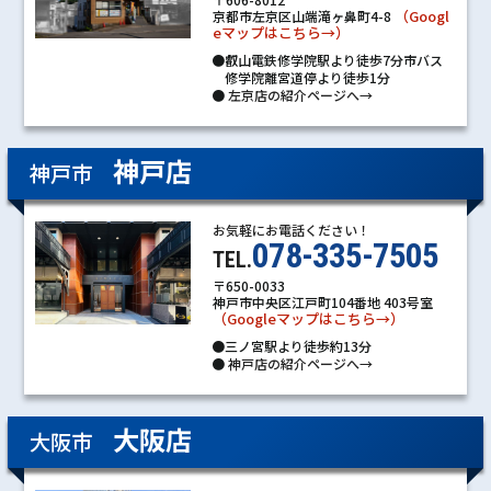
（Googl
京都市左京区山端滝ヶ鼻町4-8
eマップはこちら→）
●叡山電鉄修学院駅より徒歩7分市バス
修学院離宮道停より徒歩1分
●
左京店の紹介ページへ→
神戸店
神戸市
お気軽にお電話ください！
078-335-7505
TEL.
〒650-0033
神戸市中央区江戸町104番地 403号室
（Googleマップはこちら→）
●三ノ宮駅より徒歩約13分
●
神戸店の紹介ページへ→
大阪店
大阪市