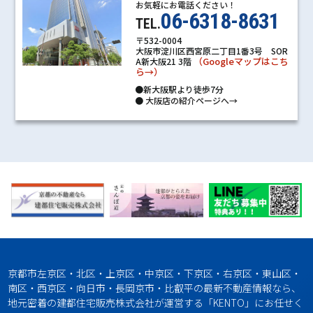
お気軽にお電話ください！
06-6318-8631
TEL.
〒532-0004
大阪市淀川区西宮原二丁目1番3号 SOR
（Googleマップはこち
A新大阪21 3階
ら→）
●新大阪駅より徒歩7分
●
大阪店の紹介ページへ→
京都市左京区・北区・上京区・中京区・下京区・右京区・東山区・
南区・西京区・向日市・長岡京市・比叡平の最新不動産情報なら、
地元密着の建都住宅販売株式会社が運営する「KENTO」にお任せく