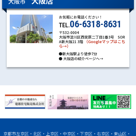
大阪店
大阪市
お気軽にお電話ください！
06-6318-8631
TEL.
〒532-0004
大阪市淀川区西宮原二丁目1番3号 SOR
（Googleマップはこち
A新大阪21 3階
ら→）
●新大阪駅より徒歩7分
●
大阪店の紹介ページへ→
京都市左京区・北区・上京区・中京区・下京区・右京区・東山区・