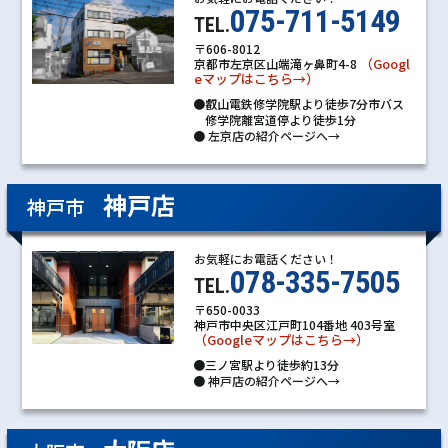
075-711-5149
TEL.
〒606-8012
（Googl
京都市左京区山端滝ヶ鼻町4-8
eマップはこちら→）
●叡山電鉄修学院駅より徒歩7分市バス
修学院離宮道停より徒歩1分
●
左京店の紹介ページへ→
神戸店
神戸市
お気軽にお電話ください！
078-335-7505
TEL.
〒650-0033
神戸市中央区江戸町104番地 403号室
（Googleマップはこちら→）
●三ノ宮駅より徒歩約13分
●
神戸店の紹介ページへ→