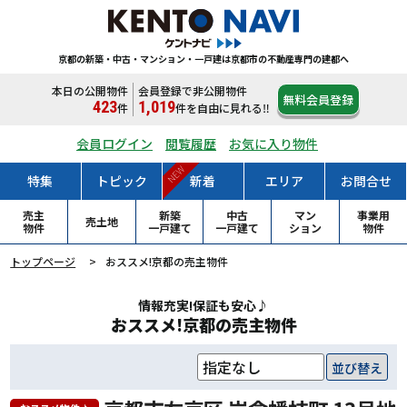
京都の新築・中古・マンション・一戸建は
京都市の不動産専門の建都へ
本日の公開物件
会員登録で非公開物件
無料会員登録
423
1,019
件
件
を自由に見れる‼
会員ログイン
閲覧履歴
お気に入り物件
NEW
特集
トピック
新着
エリア
お問合せ
売主
新築
中古
マン
事業用
売土地
物件
一戸
建て
一戸
建て
ション
物件
トップページ
おススメ!京都の売主物件
情報充実!保証も安心♪
おススメ!京都の売主物件
並び替え