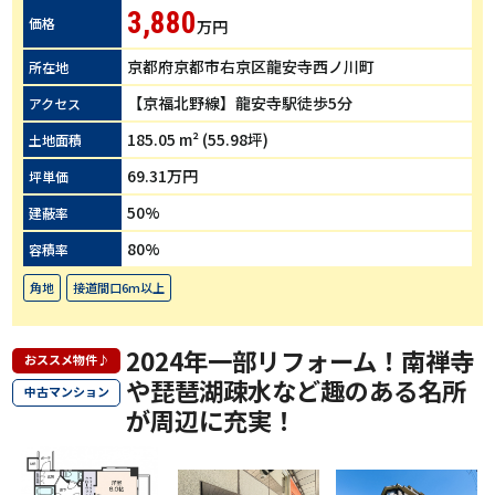
3,880
価格
万円
京都府京都市右京区龍安寺西ノ川町
所在地
【京福北野線】龍安寺駅徒歩5分
アクセス
185.05 m² (55.98坪)
土地面積
69.31万円
坪単価
50%
建蔽率
80%
容積率
角地
接道間口6m以上
2024年一部リフォーム！南禅寺
おススメ物件♪
や琵琶湖疎水など趣のある名所
中古マンション
が周辺に充実！