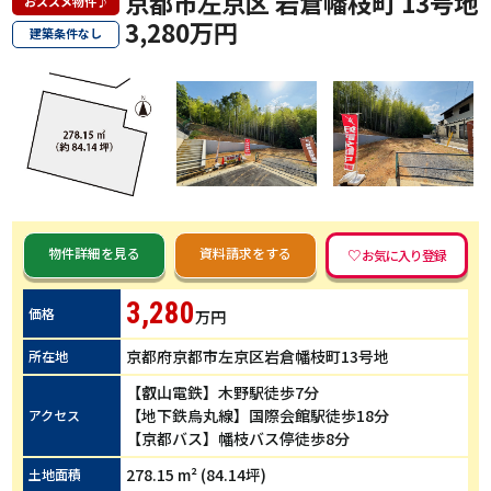
京都市左京区 岩倉幡枝町 13号地
おススメ物件♪
3,280万円
建築条件なし
物件詳細を見る
資料請求をする
3,280
価格
万円
京都府京都市左京区岩倉幡枝町13号地
所在地
【叡山電鉄】木野駅徒歩7分
【地下鉄烏丸線】国際会館駅徒歩18分
アクセス
【京都バス】幡枝バス停徒歩8分
278.15 m² (84.14坪)
土地面積