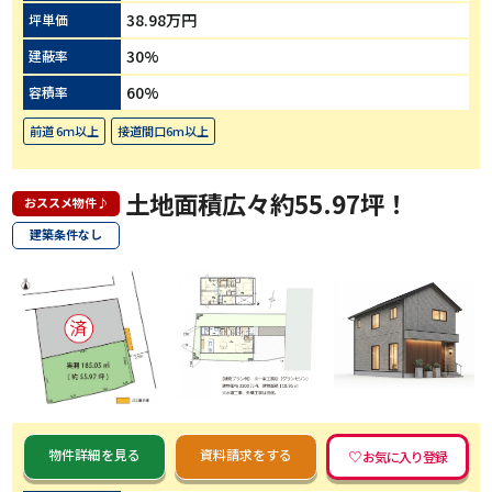
38.98万円
坪単価
30%
建蔽率
60%
容積率
前道 6ｍ以上
接道間口6m以上
土地面積広々約55.97坪！
おススメ物件♪
建築条件なし
物件詳細を見る
資料請求をする