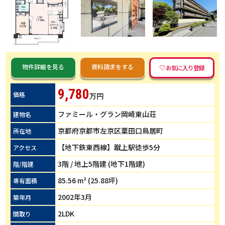
物件詳細を見る
資料請求をする
9,780
価格
万円
ファミール・グラン岡崎東山荘
建物名
京都府京都市左京区粟田口鳥居町
所在地
【地下鉄東西線】蹴上駅徒歩5分
アクセス
3階 / 地上5階建 (地下1階建)
階/階建
85.56 m² (25.88坪)
専有面積
2002年3月
築年月
2LDK
間取り