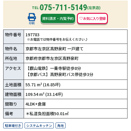
075-711-5149
TEL:
(左京店)
資料請求
・
内覧予約
印刷
物件番号
197783
※お電話では物件番号をお伝えください♪
物件名
京都市左京区高野泉町 一戸建て
所在地
京都府京都市左京区高野泉町
アクセス
【叡山電鉄】一乗寺駅徒歩8分
【京都バス】高野泉町バス停徒歩3分
土地面積
55.71 m² (16.85坪)
建物面積
109.54 m² (33.14坪)
間取り
4LDK+倉庫
備考
＊私道負担面積50.01㎡
駐車場付き
システムキッチン
角地