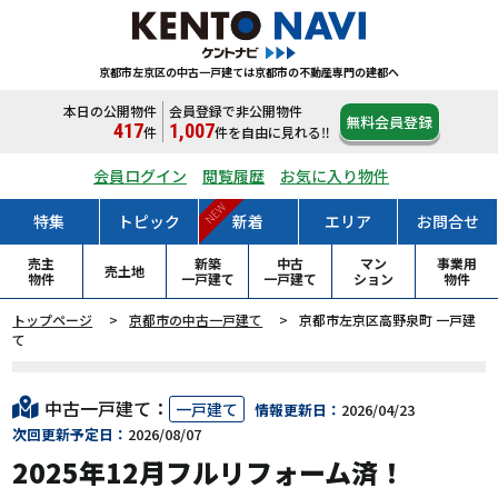
京都市左京区の中古一戸建ては
京都市の不動産専門の建都へ
本日の公開物件
会員登録で非公開物件
無料会員登録
417
1,007
件
件
を自由に見れる‼
会員ログイン
閲覧履歴
お気に入り物件
NEW
特集
トピック
新着
エリア
お問合せ
売主
新築
中古
マン
事業用
売土地
物件
一戸
建て
一戸
建て
ション
物件
トップページ
京都市の中古一戸建て
京都市左京区高野泉町 一戸建
て
中古一戸建て：
一戸建て
情報更新日：
2026/04/23
次回更新予定日：
2026/08/07
2025年12月フルリフォーム済！