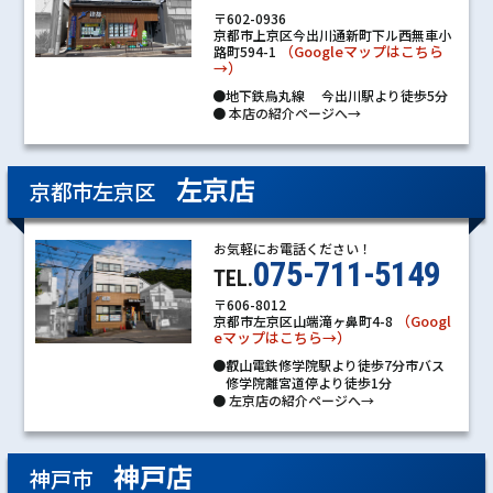
〒602-0936
京都市上京区今出川通新町下ル西無車小
（Googleマップはこちら
路町594-1
→）
●地下鉄烏丸線 今出川駅より徒歩5分
●
本店の紹介ページへ→
左京店
京都市左京区
お気軽にお電話ください！
075-711-5149
TEL.
〒606-8012
（Googl
京都市左京区山端滝ヶ鼻町4-8
eマップはこちら→）
●叡山電鉄修学院駅より徒歩7分市バス
修学院離宮道停より徒歩1分
●
左京店の紹介ページへ→
神戸店
神戸市