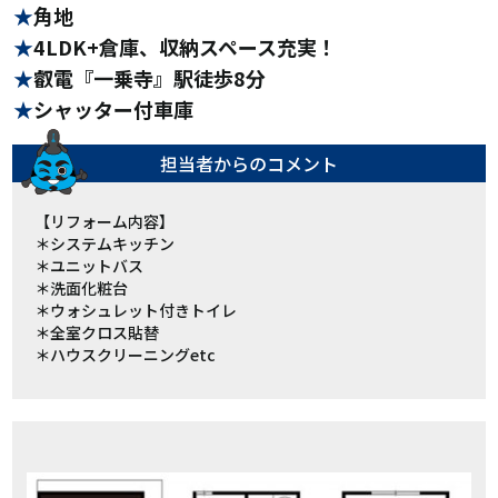
角地
4LDK+倉庫、収納スペース充実！
叡電『一乗寺』駅徒歩8分
シャッター付車庫
担当者からの
コメント
【リフォーム内容】
＊システムキッチン
＊ユニットバス
＊洗面化粧台
＊ウォシュレット付きトイレ
＊全室クロス貼替
＊ハウスクリーニングetc