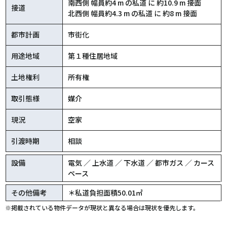
南西側 幅員約4 m の私道 に 約10.9 m 接面
接道
北西側 幅員約4.3 m の私道 に 約8 m 接面
都市計画
市街化
用途地域
第１種住居地域
土地権利
所有権
取引態様
媒介
現況
空家
引渡時期
相談
設備
電気 ／ 上水道 ／ 下水道 ／ 都市ガス ／ カース
ペース
その他備考
＊私道負担面積50.01㎡
※掲載されている物件データが現状と異なる場合は現状を優先します。