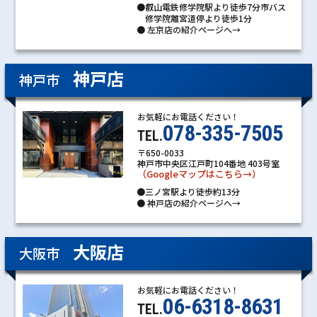
●叡山電鉄修学院駅より徒歩7分市バス
修学院離宮道停より徒歩1分
●
左京店の紹介ページへ→
神戸店
神戸市
お気軽にお電話ください！
078-335-7505
TEL.
〒650-0033
神戸市中央区江戸町104番地 403号室
（Googleマップはこちら→）
●三ノ宮駅より徒歩約13分
●
神戸店の紹介ページへ→
大阪店
大阪市
お気軽にお電話ください！
06-6318-8631
TEL.