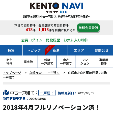
京都市左京区の中古一戸建ては
京都市の不動産専門の建都へ
本日の公開物件
会員登録で非公開物件
無料会員登録
418
1,018
件
件
を自由に見れる‼
会員ログイン
閲覧履歴
お気に入り物件
NEW
特集
トピック
新着
エリア
お問合せ
売主
新築
中古
マン
事業用
売土地
物件
一戸
建て
一戸
建て
ション
物件
トップページ
京都市の中古一戸建て
京都市左京区岡崎西福ノ川町
一戸建て
中古一戸建て：
一戸建て
情報更新日：
2025/09/05
次回更新予定日：
2026/08/06
2018年4月フルリノベーション済！