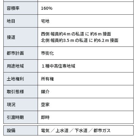
容積率
160%
地目
宅地
西側 幅員約4 m の私道 に 約6 m 接面
接道
北側 幅員約3.5 m の私道 に 約6.2 m 接面
都市計画
市街化
用途地域
１種中高住専地域
土地権利
所有権
取引態様
媒介
現況
空家
引渡時期
即時
設備
電気 ／ 上水道 ／ 下水道 ／ 都市ガス