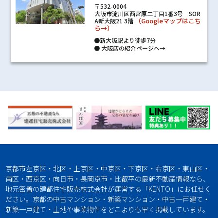
〒532-0004
大阪市淀川区西宮原二丁目1番3号 SOR
（Googleマップはこち
A新大阪21 3階
ら→）
●新大阪駅より徒歩7分
●
大阪店の紹介ページへ→
京都市左京区・北区・上京区・中京区・下京区・右京区・東山区・
南区・西京区・向日市・長岡京市・比叡平の最新不動産情報なら、
地元密着の建都住宅販売株式会社が運営する「KENTO」にお任せく
ださい。京都の中古マンション・新築マンション・中古一戸建て・
新築一戸建て・土地や事業物件をどこよりも早く掲載しています。