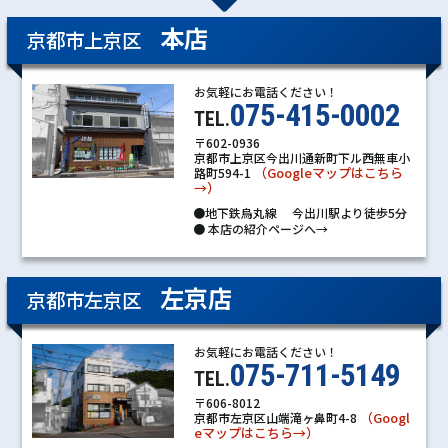
本店
京都市上京区
お気軽にお電話ください！
075-415-0002
TEL.
〒602-0936
京都市上京区今出川通新町下ル西無車小
（Googleマップはこちら
路町594-1
→）
●地下鉄烏丸線 今出川駅より徒歩5分
●
本店の紹介ページへ→
左京店
京都市左京区
お気軽にお電話ください！
075-711-5149
TEL.
〒606-8012
（Googl
京都市左京区山端滝ヶ鼻町4-8
eマップはこちら→）