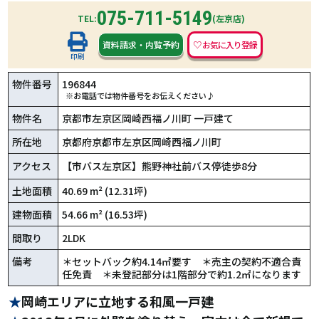
075-711-5149
TEL:
(左京店)
資料請求
・
内覧予約
印刷
物件番号
196844
※お電話では物件番号をお伝えください♪
物件名
京都市左京区岡崎西福ノ川町 一戸建て
所在地
京都府京都市左京区岡崎西福ノ川町
アクセス
【市バス左京区】熊野神社前バス停徒歩8分
土地面積
40.69 m² (12.31坪)
建物面積
54.66 m² (16.53坪)
間取り
2LDK
備考
＊セットバック約4.14㎡要す ＊売主の契約不適合責
任免責 ＊未登記部分は1階部分で約1.2㎡になります
岡崎エリアに立地する和風一戸建