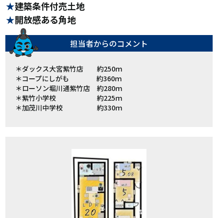
建築条件付売土地
開放感ある角地
担当者からの
コメント
＊ダックス大宮紫竹店 約250ｍ
＊コープにしがも 約360ｍ
＊ローソン堀川通紫竹店 約280ｍ
＊紫竹小学校 約225ｍ
＊加茂川中学校 約330ｍ