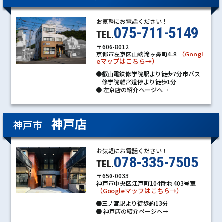
お気軽にお電話ください！
075-711-5149
TEL.
〒606-8012
（Googl
京都市左京区山端滝ヶ鼻町4-8
eマップはこちら→）
●叡山電鉄修学院駅より徒歩7分市バス
修学院離宮道停より徒歩1分
●
左京店の紹介ページへ→
神戸店
神戸市
お気軽にお電話ください！
078-335-7505
TEL.
〒650-0033
神戸市中央区江戸町104番地 403号室
（Googleマップはこちら→）
●三ノ宮駅より徒歩約13分
●
神戸店の紹介ページへ→