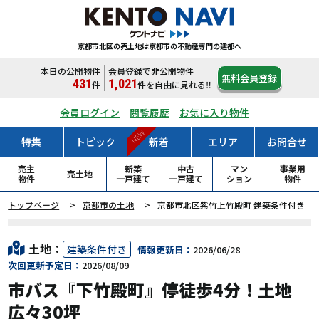
京都市北区の売土地は
京都市の不動産専門の建都へ
本日の公開物件
会員登録で非公開物件
無料会員登録
431
1,021
件
件
を自由に見れる‼
会員ログイン
閲覧履歴
お気に入り物件
NEW
特集
トピック
新着
エリア
お問合せ
売主
新築
中古
マン
事業用
売土地
物件
一戸
建て
一戸
建て
ション
物件
トップページ
京都市の土地
京都市北区紫竹上竹殿町 建築条件付き
土地：
建築条件付き
情報更新日：
2026/06/28
次回更新予定日：
2026/08/09
市バス『下竹殿町』停徒歩4分！土地
広々30坪