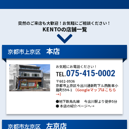
突然のご来店も大歓迎！お気軽にご相談ください！
KENTOの店舗一覧
本店
京都市上京区
お気軽にお電話ください！
075-415-0002
TEL.
〒602-0936
京都市上京区今出川通新町下ル西無車小
（Googleマップはこちら
路町594-1
→）
●地下鉄烏丸線 今出川駅より徒歩5分
●
本店の紹介ページへ→
左京店
京都市左京区