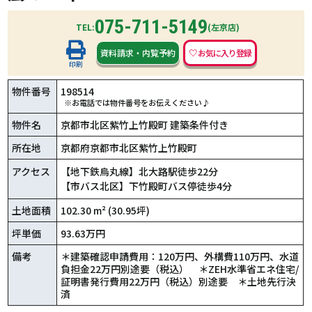
075-711-5149
TEL:
(左京店)
資料請求
・
内覧予約
印刷
物件番号
198514
※お電話では物件番号をお伝えください♪
物件名
京都市北区紫竹上竹殿町 建築条件付き
所在地
京都府京都市北区紫竹上竹殿町
アクセス
【地下鉄烏丸線】北大路駅徒歩22分
【市バス北区】下竹殿町バス停徒歩4分
土地面積
102.30 m² (30.95坪)
坪単価
93.63万円
備考
＊建築確認申請費用：120万円、外構費110万円、水道
負担金22万円別途要（税込） ＊ZEH水準省エネ住宅/
証明書発行費用22万円（税込）別途要 ＊土地先行決
済