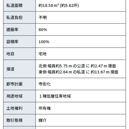
私道面積
約18.58 m² (約5.62坪)
私道負担
不明
建蔽率
60%
容積率
100%
地目
宅地
北側 幅員約5.75 m の公道 に 約2.47 m 接面
接道
東側 幅員約2.64 m の私道 に 約13.67 m 接面
都市計画
市街化
用途地域
１種低層住専地域
土地権利
所有権
取引態様
媒介