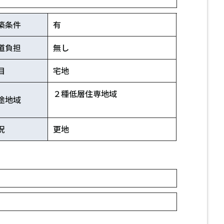
築条件
有
道負担
無し
目
宅地
２種低層住専地域
途地域
況
更地