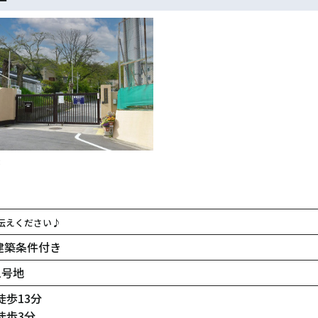
校
伝えください♪
建築条件付き
1号地
歩13分
徒歩3分