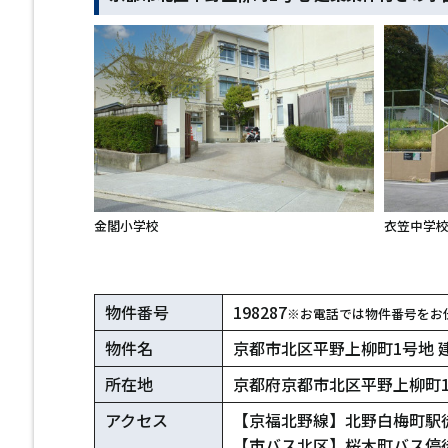
金閣小学校
衣笠中学
物件番号
198287
※お電話では物件番号をお
物件名
京都市北区平野上柳町1号地 
所在地
京都府京都市北区平野上柳町
アクセス
【京福北野線】北野白梅町駅徒
【市バス北区】桜木町バス停