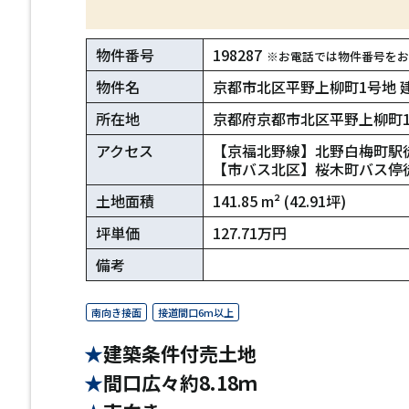
物件番号
198287
※お電話では物件番号をお
物件名
京都市北区平野上柳町1号地 
所在地
京都府京都市北区平野上柳町
アクセス
【京福北野線】北野白梅町駅徒
【市バス北区】桜木町バス停
土地面積
141.85 m² (42.91坪)
坪単価
127.71万円
備考
南向き接面
接道間口6m以上
建築条件付売土地
間口広々約8.18ｍ