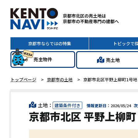
京都市北区の売土地は
京都市の不動産専門の建都へ
京都市ならではの
特集
トピック
で
売主
物件
売土地
トップページ
京都市の土地
京都市北区平野上柳町1号地
土地：
建築条件付き
情報更新日：
2026/05/24
次
京都市北区 平野上柳町 1