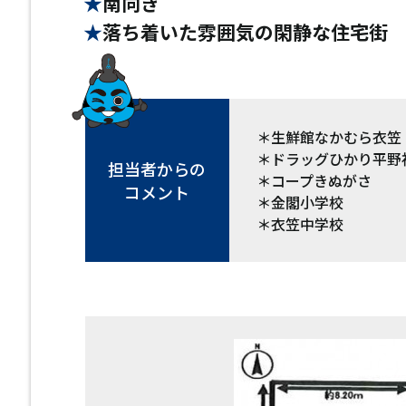
南向き
落ち着いた雰囲気の閑静な住宅街
＊生鮮館なかむら衣
＊ドラッグひかり平野神
担当者からの
＊コープきぬがさ
コメント
＊金閣小学校 
＊衣笠中学校 