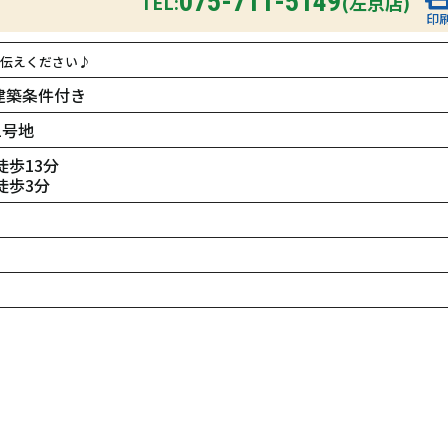
075-711-5149
TEL:
(左京店)
印
伝えください♪
建築条件付き
1号地
歩13分
徒歩3分