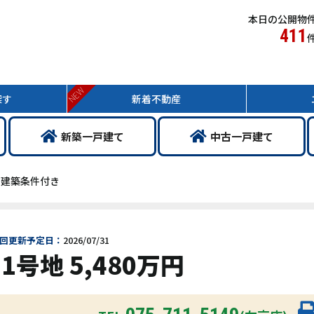
本日の公開物
411
NEW
探す
新着
不動産
新築
一戸
建て
中古
一戸
建て
 建築条件付き
回更新予定日：
2026/07/31
号地 5,480万円