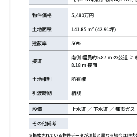
物件価格
5,480万円
土地面積
141.85 m² (42.91坪)
建蔽率
50%
南側 幅員約5.87 m の公道 に 
接道
8.18 m 接面
土地権利
所有権
引渡時期
相談
設備
上水道 ／ 下水道 ／ 都市ガス
その他備考
※掲載されている物件データが現状と異なる場合は現状