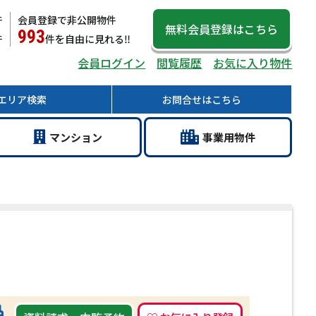
件
会員登録で非公開物件
無料会員登録
はこちら
993
件
件
を自由に見れる‼
会員ログイン
閲覧履歴
お気に入り物件
エリア
検索
お問合せ
はこちら
マン
ション
事業用
物件