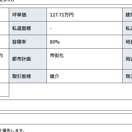
坪単価
127.71万円
建
私道面積
-
私
容積率
80%
地
約
市街化
都市計画
用
取引態様
媒介
現
を優先します。