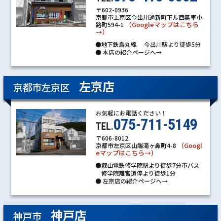
〒602-0936
京都市上京区今出川通新町下ル西無車小
（Googleマップはこちら
路町594-1
→）
●地下鉄烏丸線 今出川駅より徒歩5分
●
本店の紹介ページへ→
左京店
京都市左京区
お気軽にお電話ください！
075-711-5149
TEL.
〒606-8012
（Googl
京都市左京区山端滝ヶ鼻町4-8
eマップはこちら→）
●叡山電鉄修学院駅より徒歩7分市バス
修学院離宮道停より徒歩1分
●
左京店の紹介ページへ→
神戸店
神戸市