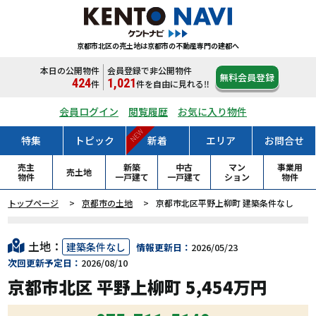
京都市北区の売土地は
京都市の不動産専門の建都へ
本日の公開物件
会員登録で非公開物件
無料会員登録
424
1,021
件
件
を自由に見れる‼
会員ログイン
閲覧履歴
お気に入り物件
NEW
特集
トピック
新着
エリア
お問合せ
売主
新築
中古
マン
事業用
売土地
物件
一戸
建て
一戸
建て
ション
物件
トップページ
京都市の土地
京都市北区平野上柳町 建築条件なし
土地：
建築条件なし
情報更新日：
2026/05/23
次回更新予定日：
2026/08/10
京都市北区 平野上柳町 5,454万円