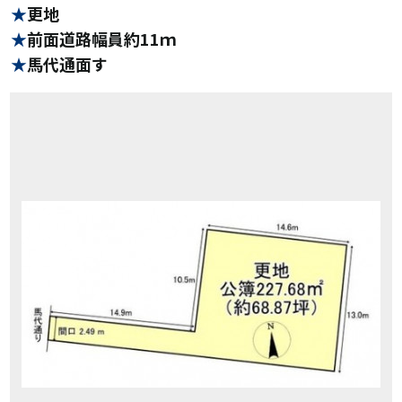
更地
前面道路幅員約11ｍ
馬代通面す