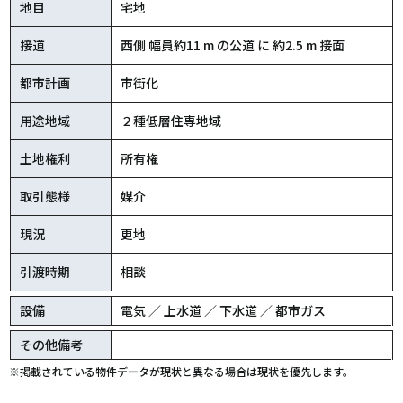
地目
宅地
接道
西側 幅員約11 m の公道 に 約2.5 m 接面
都市計画
市街化
用途地域
２種低層住専地域
土地権利
所有権
取引態様
媒介
現況
更地
引渡時期
相談
設備
電気 ／ 上水道 ／ 下水道 ／ 都市ガス
その他備考
※掲載されている物件データが現状と異なる場合は現状を優先します。