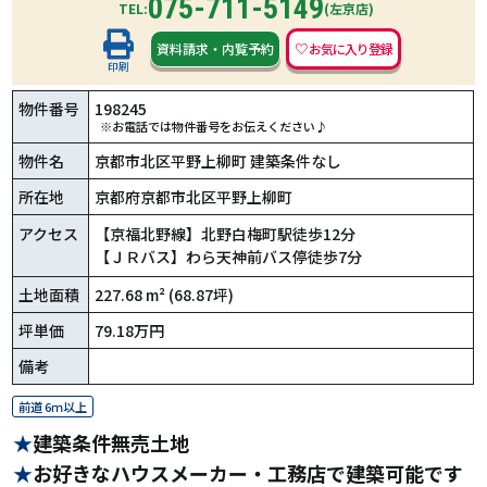
075-711-5149
TEL:
(左京店)
資料請求
・
内覧予約
印刷
物件番号
198245
※お電話では物件番号をお伝えください♪
物件名
京都市北区平野上柳町 建築条件なし
所在地
京都府京都市北区平野上柳町
アクセス
【京福北野線】北野白梅町駅徒歩12分
【ＪＲバス】わら天神前バス停徒歩7分
土地面積
227.68 m² (68.87坪)
坪単価
79.18万円
備考
前道 6ｍ以上
建築条件無売土地
お好きなハウスメーカー・工務店で建築可能です