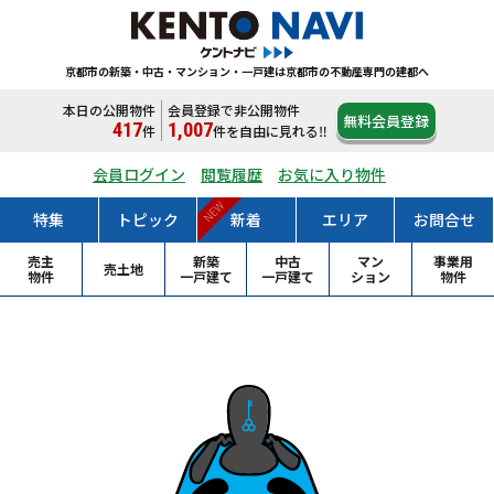
京都市の新築・中古・マンション・一戸建は
京都市の不動産専門の建都へ
本日の公開物件
会員登録で非公開物件
無料会員登録
417
1,007
件
件
を自由に見れる‼
会員ログイン
閲覧履歴
お気に入り物件
NEW
特集
トピック
新着
エリア
お問合せ
売主
新築
中古
マン
事業用
売土地
物件
一戸
建て
一戸
建て
ション
物件