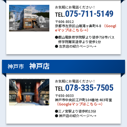
お気軽にお電話ください！
075-711-5149
TEL.
〒606-8012
（Googl
京都市左京区山端滝ヶ鼻町4-8
eマップはこちら→）
●叡山電鉄修学院駅より徒歩7分市バス
修学院離宮道停より徒歩1分
●
左京店の紹介ページへ→
神戸店
神戸市
お気軽にお電話ください！
078-335-7505
TEL.
〒650-0033
神戸市中央区江戸町104番地 403号室
（Googleマップはこちら→）
●三ノ宮駅より徒歩約13分
●
神戸店の紹介ページへ→