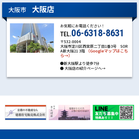
大阪店
大阪市
お気軽にお電話ください！
06-6318-8631
TEL.
〒532-0004
大阪市淀川区西宮原二丁目1番3号 SOR
（Googleマップはこち
A新大阪21 3階
ら→）
●新大阪駅より徒歩7分
●
大阪店の紹介ページへ→