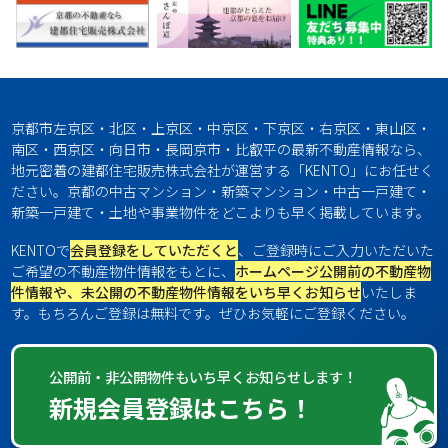
京都市左京区・北区・上京区・中京区・下京区・右京区・東山区・
南区・西京区・向日市・長岡京市・比叡平の最新不動産情報なら、
地元密着の建都住宅販売株式会社が運営する「KENTO」にお任せく
ださい。京都の中古マンション・新築マンション・中古一戸建て・
新築一戸建て・土地や事業物件をどこよりも早く掲載しています。
KENTOで
会員登録をしていただくと
、ご登録時にご入力いただいた
ご希望の不動産物件情報をもとに、
ホームページ公開前の不動産物
件情報や、未公開の不動産物件情報をいち早くお知らせ
いたしま
す。もちろんご登録は無料です。ぜひお気軽にご登録ください。
公開前・非公開物件もいち早くお知らせします！
新規会員登録はこちら！