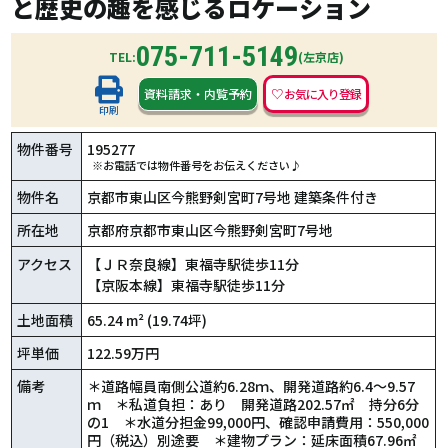
と歴史の趣を感じるロケーション
075-711-5149
TEL:
(左京店)
資料請求
・
内覧予約
印刷
物件番号
195277
※お電話では物件番号をお伝えください♪
物件名
京都市東山区今熊野剣宮町7号地 建築条件付き
所在地
京都府京都市東山区今熊野剣宮町7号地
アクセス
【ＪＲ奈良線】東福寺駅徒歩11分
【京阪本線】東福寺駅徒歩11分
土地面積
65.24 m² (19.74坪)
坪単価
122.59万円
備考
＊道路幅員南側公道約6.28ｍ、開発道路約6.4～9.57
ｍ ＊私道負担：あり 開発道路202.57㎡ 持分6分
の1 ＊水道分担金99,000円、確認申請費用：550,000
円（税込）別途要 ＊建物プラン：延床面積67.96㎡