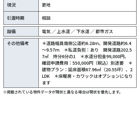
現況
更地
引渡時期
相談
設備
電気 ／ 上水道 ／ 下水道 ／ 都市ガス
その他備考
＊道路幅員南側公道約6.28ｍ、開発道路約6.4
～9.57ｍ ＊私道負担：あり 開発道路202.5
7㎡ 持分6分の1 ＊水道分担金99,000円、
確認申請費用：550,000円（税込）別途要 ＊
建物プラン：延床面積67.96㎡（20.55坪）、2
LDK ＊床暖房・カワックはオプションになり
ます
※掲載されている物件データが現状と異なる場合は現状を優先します。