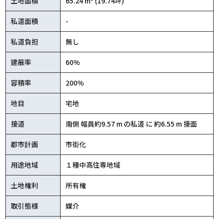
土地面積
65.24 m² (19.74坪)
私道面積
-
私道負担
無し
建蔽率
60%
容積率
200%
地目
宅地
接道
南側 幅員約9.57 m の私道 に 約6.55 m 接面
都市計画
市街化
用途地域
１種中高住専地域
土地権利
所有権
取引態様
媒介