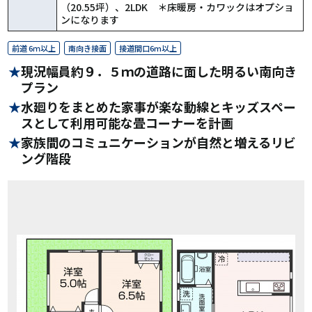
（20.55坪）、2LDK ＊床暖房・カワックはオプショ
ンになります
前道 6ｍ以上
南向き接面
接道間口6m以上
現況幅員約９．５ｍの道路に面した明るい南向き
プラン
水廻りをまとめた家事が楽な動線とキッズスペー
スとして利用可能な畳コーナーを計画
家族間のコミュニケーションが自然と増えるリビ
ング階段