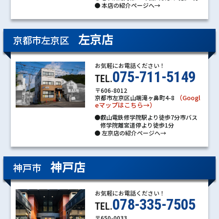
●
本店の紹介ページへ→
左京店
京都市左京区
お気軽にお電話ください！
075-711-5149
TEL.
〒606-8012
（Googl
京都市左京区山端滝ヶ鼻町4-8
eマップはこちら→）
●叡山電鉄修学院駅より徒歩7分市バス
修学院離宮道停より徒歩1分
●
左京店の紹介ページへ→
神戸店
神戸市
お気軽にお電話ください！
078-335-7505
TEL.
〒650-0033