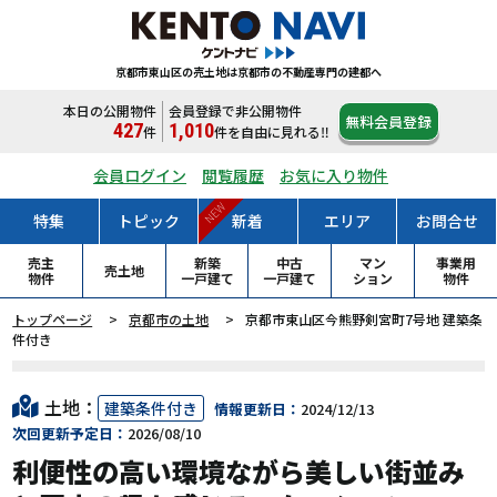
京都市東山区の売土地は
京都市の不動産専門の建都へ
本日の公開物件
会員登録で非公開物件
無料会員登録
427
1,010
件
件
を自由に見れる‼
会員ログイン
閲覧履歴
お気に入り物件
NEW
特集
トピック
新着
エリア
お問合せ
売主
新築
中古
マン
事業用
売土地
物件
一戸
建て
一戸
建て
ション
物件
トップページ
京都市の土地
京都市東山区今熊野剣宮町7号地 建築条
件付き
土地：
建築条件付き
情報更新日：
2024/12/13
次回更新予定日：
2026/08/10
利便性の高い環境ながら美しい街並み