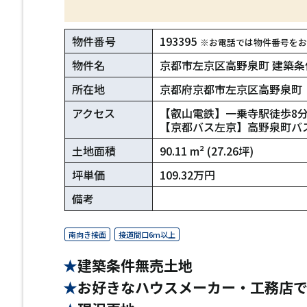
物件番号
193395
※お電話では物件番号をお
物件名
京都市左京区高野泉町 建築条
所在地
京都府京都市左京区高野泉町
アクセス
【叡山電鉄】一乗寺駅徒歩8
【京都バス左京】高野泉町バ
土地面積
90.11 m² (27.26坪)
坪単価
109.32万円
備考
南向き接面
接道間口6m以上
建築条件無売土地
お好きなハウスメーカー・工務店