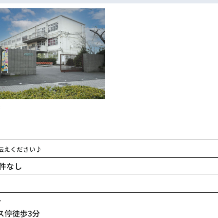
校
伝えください♪
件なし
分
ス停徒歩3分