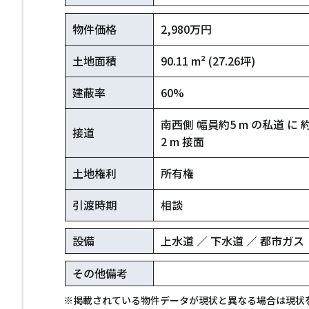
物件価格
2,980万円
土地面積
90.11 m² (27.26坪)
建蔽率
60%
南西側 幅員約5 m の私道 に 約
接道
2 m 接面
土地権利
所有権
引渡時期
相談
設備
上水道 ／ 下水道 ／ 都市ガス
その他備考
※掲載されている物件データが現状と異なる場合は現状