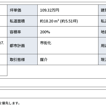
坪単価
109.32万円
建
私道面積
約18.20 m² (約5.51坪)
私
容積率
200%
地
7.
市街化
都市計画
用
取引態様
媒介
現
を優先します。