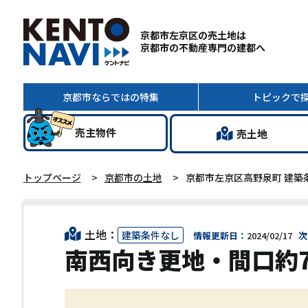
京都市左京区の売土地は
京都市の不動産専門の建都へ
京都市ならではの
特集
トピック
で
売主
物件
売土地
トップページ
京都市の土地
京都市左京区高野泉町 建築
土地：
建築条件なし
情報更新日：
2024/02/17
次
南西向き更地・間口約7