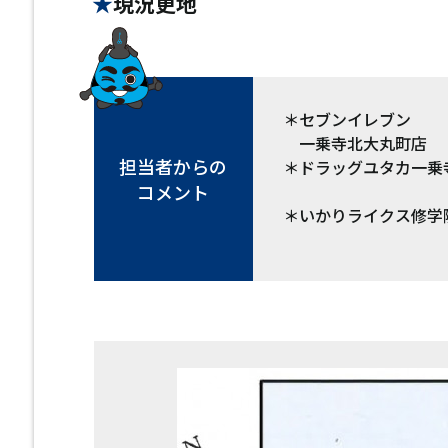
現況更地
＊セブンイレブン
一乗寺北大丸町店 
担当者からの
＊ドラッグユタカ一乗
コメント
約44
＊いかりライクス修学
約59