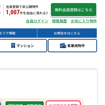
件
会員登録で非公開物件
無料会員登録
はこちら
1,007
件
件
を自由に見れる‼
会員ログイン
閲覧履歴
お気に入り物件
エリア
検索
お問合せ
はこちら
マン
ション
事業用
物件