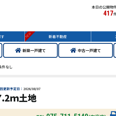
本日の公開物
417
NEW
探す
新着
不動産
新築
一戸
建て
中古
一戸
建て
条件なし
回更新予定日：
2026/08/07
.2ｍ土地