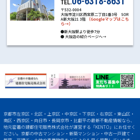
06-6318-8631
TEL.
〒532-0004
大阪市淀川区西宮原二丁目1番3号 SOR
（Googleマップはこち
A新大阪21 3階
ら→）
●新大阪駅より徒歩7分
●
大阪店の紹介ページへ→
京都市左京区・北区・上京区・中京区・下京区・右京区・東山区・
南区・西京区・向日市・長岡京市・比叡平の最新不動産情報なら、
地元密着の建都住宅販売株式会社が運営する「KENTO」にお任せく
ださい。京都の中古マンション・新築マンション・中古一戸建て・
新築一戸建て・土地や事業物件をどこよりも早く掲載しています。