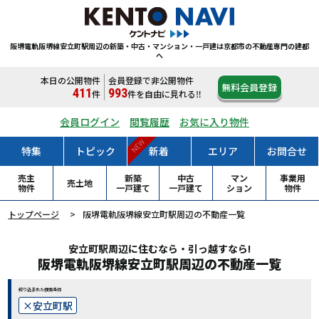
阪堺電軌阪堺線安立町駅周辺の新築・中古・マンション・一戸建は
京都市の不動産専門の建都
へ
本日の公開物件
会員登録で非公開物件
無料会員登録
411
993
件
件
を自由に見れる‼
会員ログイン
閲覧履歴
お気に入り物件
NEW
特集
トピック
新着
エリア
お問合せ
売主
新築
中古
マン
事業用
売土地
物件
一戸
建て
一戸
建て
ション
物件
トップページ
阪堺電軌阪堺線安立町駅周辺の不動産一覧
安立町駅周辺に住むなら・引っ越すなら!
阪堺電軌阪堺線安立町駅周辺の不動産一覧
絞り込まれた検索条件
安立町駅