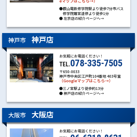
eマップはこちら→）
●叡山電鉄修学院駅より徒歩7分市バス
修学院離宮道停より徒歩1分
●
左京店の紹介ページへ→
神戸店
神戸市
お気軽にお電話ください！
078-335-7505
TEL.
〒650-0033
神戸市中央区江戸町104番地 403号室
（Googleマップはこちら→）
●三ノ宮駅より徒歩約13分
●
神戸店の紹介ページへ→
大阪店
大阪市
お気軽にお電話ください！