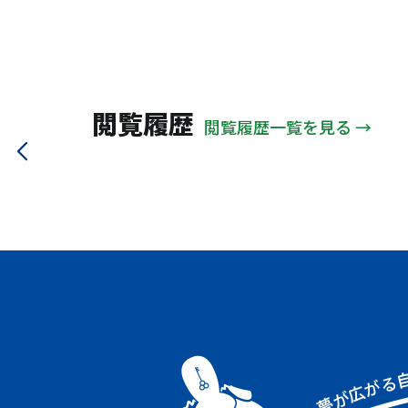
大野城市
太宰府市
ＪＲ関西本線
地下鉄大江戸
山陽電鉄本線
信楽高原
大阪メトロ中央線
近鉄鳥羽線
近江鉄道
能勢電鉄
閲覧履歴
閲覧履歴一覧を見る →
京阪交野線
北近畿タンゴ
大阪モノレール
大阪メトロ谷町線
ＪＲ大阪環状線
阪神本線
ＪＲ山手線
南海電鉄南海線
近鉄大阪線
ＪＲ高崎線
阪急甲陽線
阪急箕面線
近鉄奈良線
近鉄南大阪線
大阪メトロ千日前線
阪急伊丹線
ＪＲ福知山線
阪急今津線