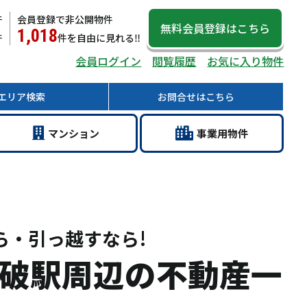
件
会員登録で非公開物件
無料会員登録
はこちら
1,018
件
件
を自由に見れる‼
会員ログイン
閲覧履歴
お気に入り物件
エリア
検索
お問合せ
はこちら
マン
ション
事業用
物件
ら・引っ越すなら!
破駅周辺の不動産一