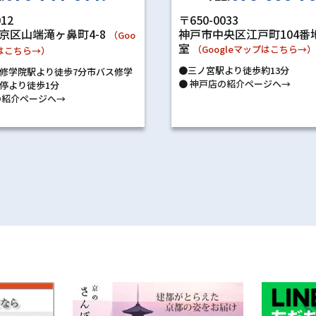
〒650-0033
012
神戸市中央区江戸町104番地
京区山端滝ヶ鼻町4-8
（Goo
室
（Googleマップはこちら→
プはこちら→）
●三ノ宮駅より徒歩約13分
修学院駅より徒歩7分市バス修学
●
神戸店の紹介ページへ→
停より徒歩1分
紹介ページへ→