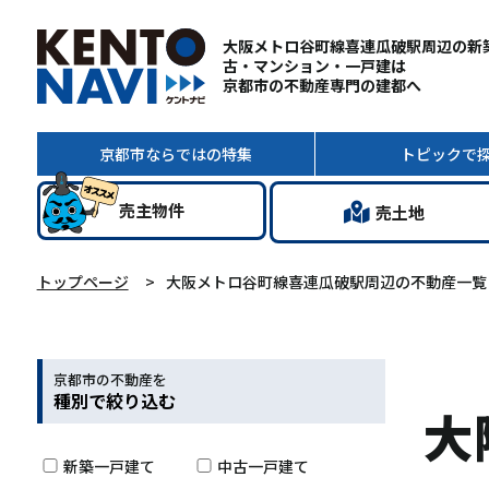
大阪メトロ谷町線喜連瓜破駅周辺の新
古・マンション・一戸建は
京都市の不動産専門の建都へ
京都市ならではの
特集
トピック
で
売主
物件
売土地
トップページ
大阪メトロ谷町線喜連瓜破駅周辺の不動産一覧
京都市の不動産を
種別で絞り込む
大
新築一戸建て
中古一戸建て