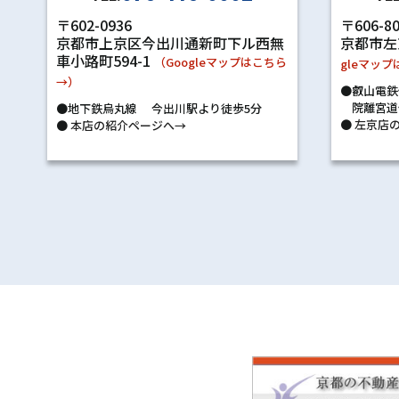
〒602-0936
〒606-8
京都市上京区今出川通新町下ル西無
京都市左
車小路町594-1
（Googleマップはこちら
gleマッ
→）
●叡山電鉄
院離宮道
●地下鉄烏丸線 今出川駅より徒歩5分
●
左京店の
●
本店の紹介ページへ→