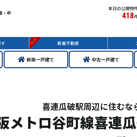
本日の公開物
築・中
418
NEW
探す
新着
不動産
新築
一戸
建て
中古
一戸
建て
喜連瓜破駅周辺に住むな
阪メトロ谷町線喜連瓜