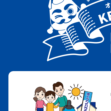
阪急神戸線
阪急千里線
ＪＲ神戸線
地下鉄海岸線
地下鉄西神・山手線
地下鉄北神線
神戸電鉄有馬線
神戸電鉄粟生線
南海電鉄高野線
ＪＲ阪和線
阪堺電軌阪堺線
阪堺電軌上町線
北大阪急行南北線
ＪＲ和田岬線
阪神武庫川線
大阪メトロ四つ橋線
大阪メトロ今里筋線
大阪メトロ長堀鶴見緑地線
大阪メトロ御堂筋線
阪神なんば線
阪神神戸高速線