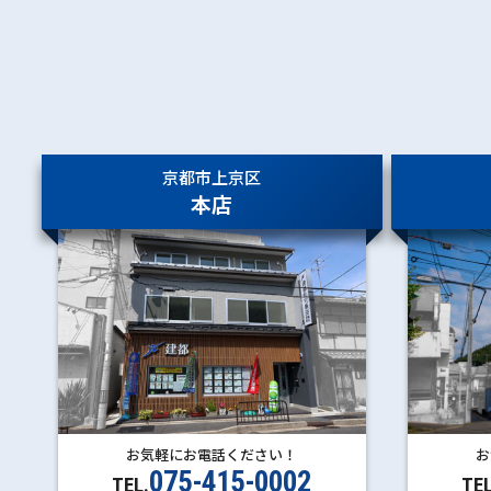
谷町四丁目
大阪メト
ロ谷町線
谷町六丁目
谷町九丁目
四天王寺前夕陽ケ丘
天王寺
阿倍野
京都市上京区
文の里
田辺
本店
駒川中野
平野
喜連瓜破
出戸
長原
八尾南
お気軽にお電話ください！
お
075-415-0002
TEL.
TEL