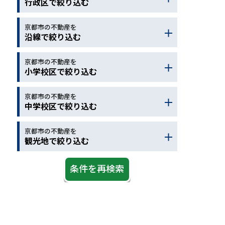
行政区で絞り込む
保育園
駅徒歩
バス停
コンビニ
ドラッグストア
京都市の不動産を
京都市北区
京都市左京区
沿線で絞り込む
ホームセンター
病院
京都市上京区
京都市中京区
スーパー
郵便局
銀行
京都市下京区
京都市東山区
京都市の不動産を
地下鉄烏丸線
近鉄京都線
小学校区で絞り込む
警察
図書館
公園
京都市右京区
京都市西京区
ＪＲ京都線
ＪＲ琵琶湖線
スポーツ施設
デイサービス
京都市山科区
京都市南区
ＪＲ湖西線
ＪＲ奈良線
京都市の不動産を
京都市北区
京都市左京区
中学校区で絞り込む
老人介護施設
京都市伏見区
オーストラリア
ＪＲ嵯峨野線
阪急京都線
京都市上京区
京都市中京区
大野城市
太宰府市
阪急嵐山線
京阪本線
京都市下京区
京都市東山区
京都市の不動産を
京都市北区
京都市左京区
観光地で絞り込む
京阪宇治線
京阪京津線
京都市右京区
京都市西京区
京都市上京区
京都市中京区
叡山電鉄
京阪石山坂本
京都市山科区
京都市南区
京都市下京区
京都市東山区
観光地
ＪＲ学研都市線
ＪＲ草津線
京都市伏見区
オーストラリア
京都市右京区
京都市西京区
京阪鴨東線
京福嵐山線
大野城市
太宰府市
京都市山科区
京都市南区
京福北野線
地下鉄東西線
京都市伏見区
オーストラリア
阪急宝塚線
ＪＲ山陰本線