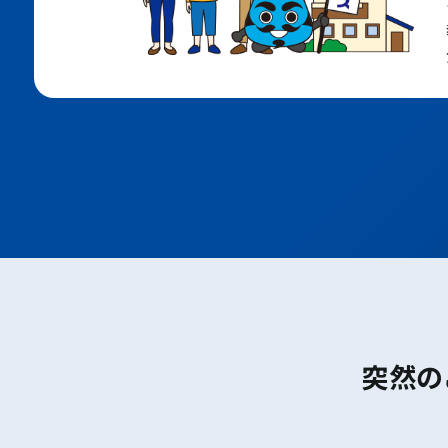
大阪メトロ堺筋線
ＪＲおおさか東線
ポートアイランド線
六甲アイランド線
地下鉄七隈線
地下鉄空港線
JR鹿児島本線
西鉄天神大牟田線
西鉄太宰府線
大日
守口
太子橋今市
千林大宮
関目高殿
野江内代
都島
天神橋筋六丁目
突然の
中崎町
東梅田
南森町
天満橋