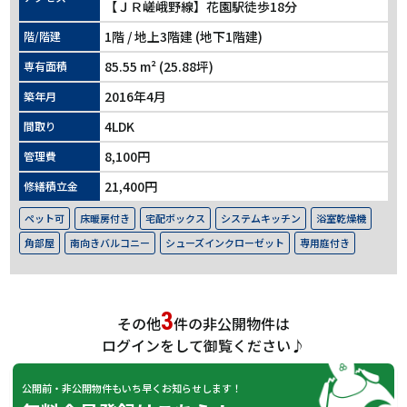
【ＪＲ嵯峨野線】花園駅徒歩18分
1階 / 地上3階建 (地下1階建)
階/階建
85.55 m² (25.88坪)
専有面積
2016年4月
築年月
4LDK
間取り
8,100円
管理費
21,400円
修繕積立金
ペット可
床暖房付き
宅配ボックス
システムキッチン
浴室乾燥機
角部屋
南向きバルコニー
シューズインクローゼット
専用庭付き
3
その他
件の非公開物件は
ログインをして御覧ください♪
公開前・非公開物件もいち早くお知らせします！