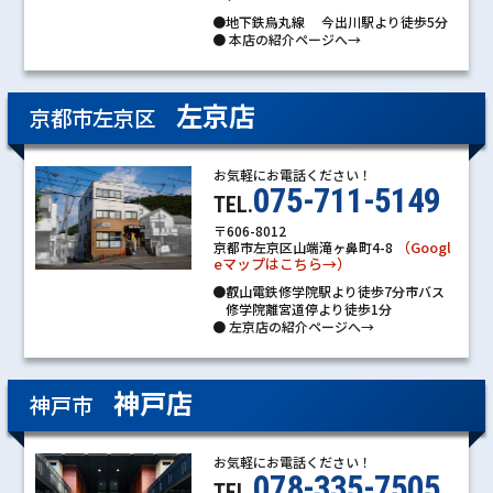
●地下鉄烏丸線 今出川駅より徒歩5分
●
本店の紹介ページへ→
左京店
京都市左京区
お気軽にお電話ください！
075-711-5149
TEL.
〒606-8012
（Googl
京都市左京区山端滝ヶ鼻町4-8
eマップはこちら→）
●叡山電鉄修学院駅より徒歩7分市バス
修学院離宮道停より徒歩1分
●
左京店の紹介ページへ→
神戸店
神戸市
お気軽にお電話ください！
078-335-7505
TEL.