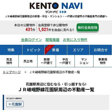
ＪＲ嵯峨野線花園駅周辺の新築・中古・マンション・一戸建は
京都市の不動産専門の建都へ
本日の公開物件
会員登録で非公開物件
無料会員登録
431
1,021
件
件
を自由に見れる‼
会員ログイン
閲覧履歴
お気に入り物件
NEW
特集
トピック
新着
エリア
お問合せ
売主
新築
中古
マン
事業用
売土地
物件
一戸
建て
一戸
建て
ション
物件
トップページ
ＪＲ嵯峨野線花園駅周辺の不動産一覧
花園駅周辺に住むなら・引っ越すなら!
ＪＲ嵯峨野線花園駅周辺の不動産一覧
絞り込まれた検索条件
花園駅