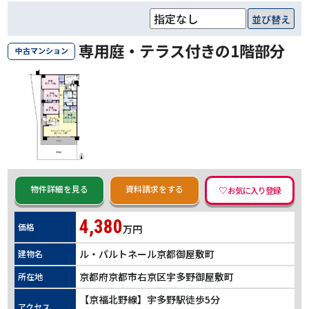
並び替え
専用庭・テラス付きの1階部分
中古マンション
物件詳細を見る
資料請求をする
4,380
価格
万円
ル・パルトネール京都御屋敷町
建物名
京都府京都市右京区宇多野御屋敷町
所在地
【京福北野線】宇多野駅徒歩5分
アクセス