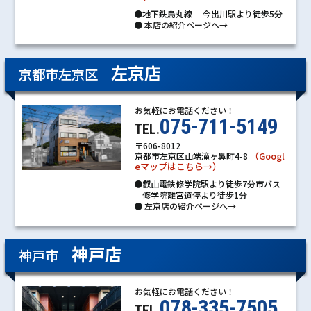
●地下鉄烏丸線 今出川駅より徒歩5分
●
本店の紹介ページへ→
左京店
京都市左京区
お気軽にお電話ください！
075-711-5149
TEL.
〒606-8012
（Googl
京都市左京区山端滝ヶ鼻町4-8
eマップはこちら→）
●叡山電鉄修学院駅より徒歩7分市バス
修学院離宮道停より徒歩1分
●
左京店の紹介ページへ→
神戸店
神戸市
お気軽にお電話ください！
078-335-7505
TEL.