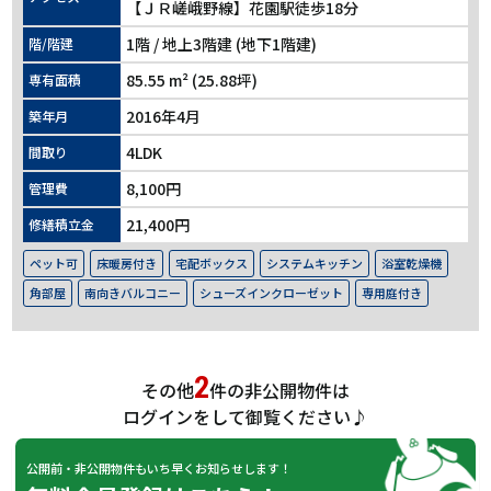
【ＪＲ嵯峨野線】花園駅徒歩18分
1階 / 地上3階建 (地下1階建)
階/階建
85.55 m² (25.88坪)
専有面積
2016年4月
築年月
4LDK
間取り
8,100円
管理費
21,400円
修繕積立金
ペット可
床暖房付き
宅配ボックス
システムキッチン
浴室乾燥機
角部屋
南向きバルコニー
シューズインクローゼット
専用庭付き
2
その他
件の非公開物件は
ログインをして御覧ください♪
公開前・非公開物件もいち早くお知らせします！