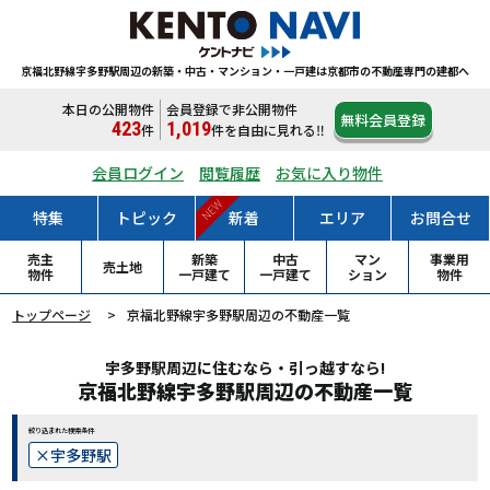
京福北野線宇多野駅周辺の新築・中古・マンション・一戸建は
京都市の不動産専門の建都へ
本日の公開物件
会員登録で非公開物件
無料会員登録
423
1,019
件
件
を自由に見れる‼
会員ログイン
閲覧履歴
お気に入り物件
NEW
特集
トピック
新着
エリア
お問合せ
売主
新築
中古
マン
事業用
売土地
物件
一戸
建て
一戸
建て
ション
物件
トップページ
京福北野線宇多野駅周辺の不動産一覧
宇多野駅周辺に住むなら・引っ越すなら!
京福北野線宇多野駅周辺の不動産一覧
絞り込まれた検索条件
宇多野駅