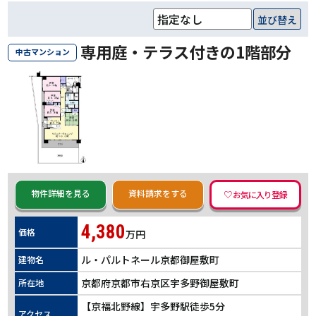
並び替え
専用庭・テラス付きの1階部分
中古マンション
物件詳細を見る
資料請求をする
4,380
価格
万円
ル・パルトネール京都御屋敷町
建物名
京都府京都市右京区宇多野御屋敷町
所在地
【京福北野線】宇多野駅徒歩5分
アクセス