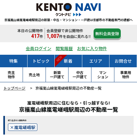
京福嵐山線嵐電嵯峨駅周辺の新築・中古・マンション・一戸建は
京都市の不動産専門の建都へ
本日の公開物件
会員登録で非公開物件
無料会員登録
417
1,007
件
件
を自由に見れる‼
会員ログイン
閲覧履歴
お気に入り物件
NEW
特集
トピック
新着
エリア
お問合せ
売主
新築
中古
マン
事業用
売土地
物件
一戸
建て
一戸
建て
ション
物件
トップページ
京福嵐山線嵐電嵯峨駅周辺の不動産一覧
嵐電嵯峨駅周辺に住むなら・引っ越すなら!
京福嵐山線嵐電嵯峨駅周辺の不動産一覧
絞り込まれた検索条件
嵐電嵯峨駅