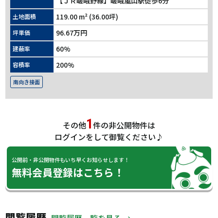
【ＪＲ嵯峨野線】嵯峨嵐山駅徒歩6分
119.00 m² (36.00坪)
土地面積
96.67万円
坪単価
60%
建蔽率
200%
容積率
南向き接面
1
その他
件の非公開物件は
ログインをして御覧ください♪
公開前・非公開物件もいち早くお知らせします！
無料会員登録はこちら！
閲覧履歴
閲覧履歴一覧を見る →