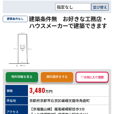
並び替え
建築条件無 お好きな工務店・
建築条件なし
ハウスメーカーで建築できます
物件詳細を見る
資料請求をする
3,480
価格
万円
京都府京都市右京区嵯峨天龍寺角倉町
所在地
【京福嵐山線】嵐電嵯峨駅徒歩3分
アクセス