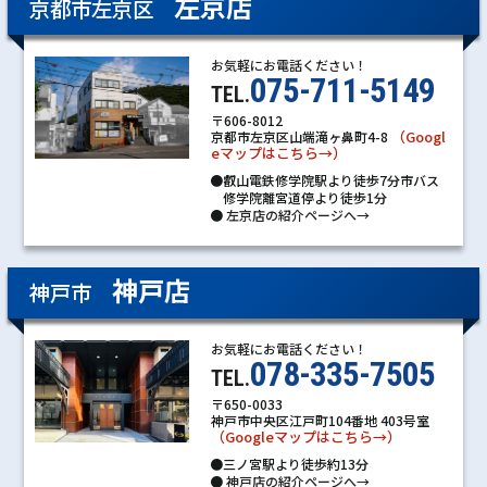
左京店
京都市左京区
お気軽にお電話ください！
075-711-5149
TEL.
〒606-8012
（Googl
京都市左京区山端滝ヶ鼻町4-8
eマップはこちら→）
●叡山電鉄修学院駅より徒歩7分市バス
修学院離宮道停より徒歩1分
●
左京店の紹介ページへ→
神戸店
神戸市
お気軽にお電話ください！
078-335-7505
TEL.
〒650-0033
神戸市中央区江戸町104番地 403号室
（Googleマップはこちら→）
●三ノ宮駅より徒歩約13分
●
神戸店の紹介ページへ→