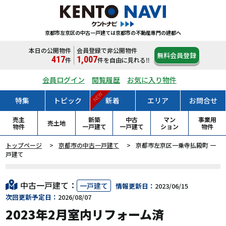
京都市左京区の中古一戸建ては
京都市の不動産専門の建都へ
本日の公開物件
会員登録で非公開物件
無料会員登録
417
1,007
件
件
を自由に見れる‼
会員ログイン
閲覧履歴
お気に入り物件
NEW
特集
トピック
新着
エリア
お問合せ
売主
新築
中古
マン
事業用
売土地
物件
一戸
建て
一戸
建て
ション
物件
トップページ
京都市の中古一戸建て
京都市左京区一乗寺払殿町 一
戸建て
中古一戸建て：
一戸建て
情報更新日：
2023/06/15
次回更新予定日：
2026/08/07
2023年2月室内リフォーム済