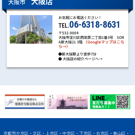
大阪店
大阪市
お気軽にお電話ください！
06-6318-8631
TEL.
〒532-0004
大阪市淀川区西宮原二丁目1番3号 SOR
（Googleマップはこち
A新大阪21 3階
ら→）
●新大阪駅より徒歩7分
●
大阪店の紹介ページへ→
京都市左京区・北区・上京区・中京区・下京区・右京区・東山区・