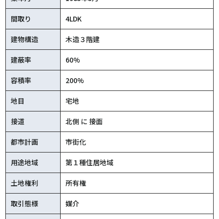
間取り
4LDK
建物構造
木造３階建
建蔽率
60%
容積率
200%
地目
宅地
接道
北側 に 接面
都市計画
市街化
用途地域
第１種住居地域
土地権利
所有権
取引態様
媒介