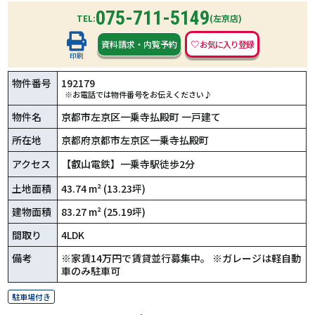
075-711-5149
TEL:
(左京店)
資料請求
・
内覧予約
印刷
物件番号
192179
※お電話では物件番号をお伝えください♪
物件名
京都市左京区一乗寺払殿町 一戸建て
所在地
京都府京都市左京区一乗寺払殿町
アクセス
【叡山電鉄】一乗寺駅徒歩2分
土地面積
43.74 m² (13.23坪)
建物面積
83.27 m² (25.19坪)
間取り
4LDK
備考
※家賃14万円で賃貸並行募集中。 ※ガレージは軽自動
車のみ駐車可
駐車場付き