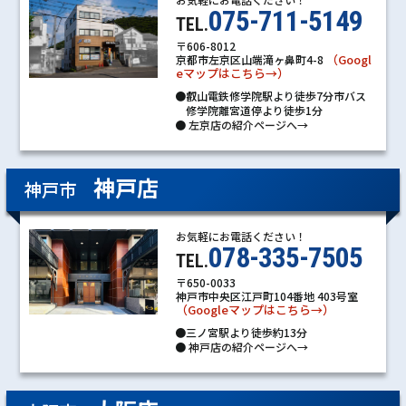
075-711-5149
TEL.
〒606-8012
（Googl
京都市左京区山端滝ヶ鼻町4-8
eマップはこちら→）
●叡山電鉄修学院駅より徒歩7分市バス
修学院離宮道停より徒歩1分
●
左京店の紹介ページへ→
神戸店
神戸市
お気軽にお電話ください！
078-335-7505
TEL.
〒650-0033
神戸市中央区江戸町104番地 403号室
（Googleマップはこちら→）
●三ノ宮駅より徒歩約13分
●
神戸店の紹介ページへ→