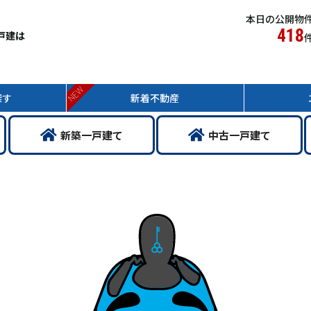
本日の公開物
418
戸建は
NEW
探す
新着
不動産
新築
一戸
建て
中古
一戸
建て