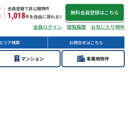
件
会員登録で非公開物件
無料会員登録
はこちら
1,018
件
件
を自由に見れる‼
会員ログイン
閲覧履歴
お気に入り物件
エリア
検索
お問合せ
はこちら
マン
ション
事業用
物件