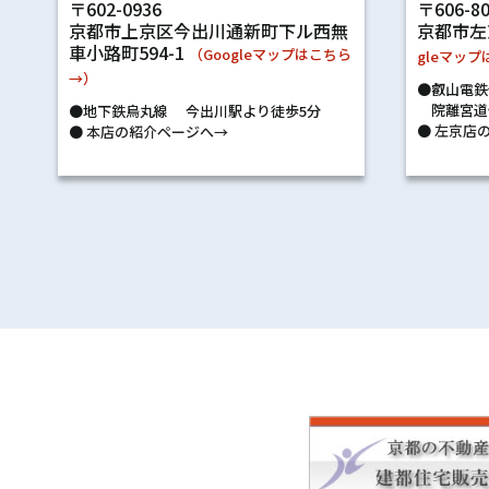
〒602-0936
〒606-8
京都市上京区今出川通新町下ル西無
京都市左
車小路町594-1
（Googleマップはこちら
gleマッ
→）
●叡山電鉄
院離宮道
●地下鉄烏丸線 今出川駅より徒歩5分
●
左京店の
●
本店の紹介ページへ→