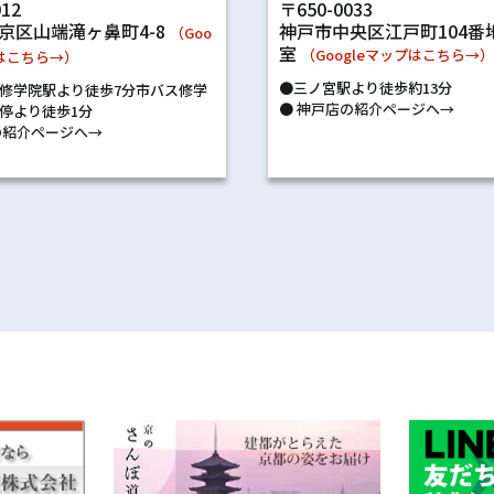
〒650-0033
012
神戸市中央区江戸町104番地
京区山端滝ヶ鼻町4-8
（Goo
室
（Googleマップはこちら→
プはこちら→）
●三ノ宮駅より徒歩約13分
修学院駅より徒歩7分市バス修学
●
神戸店の紹介ページへ→
停より徒歩1分
紹介ページへ→