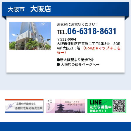
大阪店
大阪市
お気軽にお電話ください！
06-6318-8631
TEL.
〒532-0004
大阪市淀川区西宮原二丁目1番3号 SOR
（Googleマップはこち
A新大阪21 3階
ら→）
●新大阪駅より徒歩7分
●
大阪店の紹介ページへ→