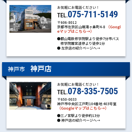
お気軽にお電話ください！
075-711-5149
TEL.
〒606-8012
（Googl
京都市左京区山端滝ヶ鼻町4-8
eマップはこちら→）
●叡山電鉄修学院駅より徒歩7分市バス
修学院離宮道停より徒歩1分
●
左京店の紹介ページへ→
神戸店
神戸市
お気軽にお電話ください！
078-335-7505
TEL.
〒650-0033
神戸市中央区江戸町104番地 403号室
（Googleマップはこちら→）
●三ノ宮駅より徒歩約13分
●
神戸店の紹介ページへ→