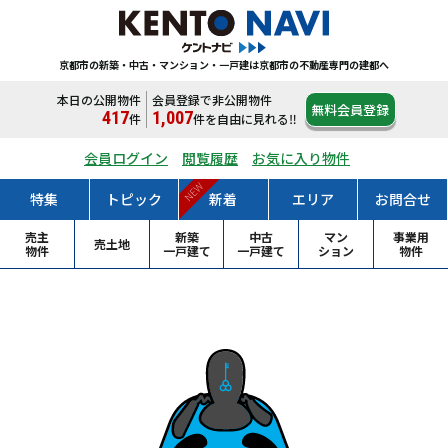
京都市の新築・中古・マンション・一戸建は
京都市の不動産専門の建都へ
本日の公開物件
会員登録で非公開物件
無料会員登録
417
1,007
件
件
を自由に見れる‼
会員ログイン
閲覧履歴
お気に入り物件
NEW
特集
トピック
新着
エリア
お問合せ
売主
新築
中古
マン
事業用
売土地
物件
一戸
建て
一戸
建て
ション
物件