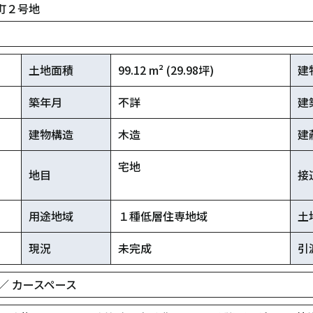
町２号地
土地面積
99.12 m² (29.98坪)
建
築年月
不詳
建
建物構造
木造
建
宅地
地目
接
用途地域
１種低層住専地域
土
現況
未完成
引
 ／ カースペース