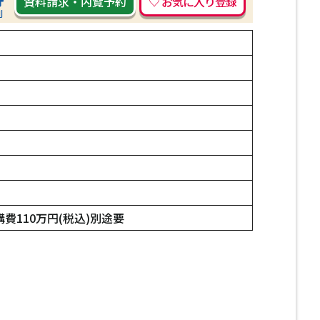
資料請求
・
内覧予約
刷
費110万円(税込)別途要