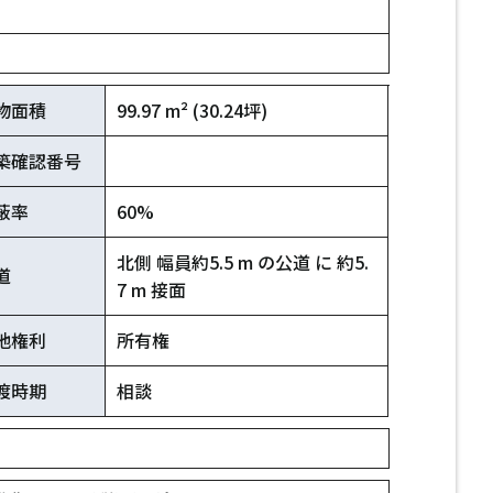
物面積
99.97 m² (30.24坪)
築確認番号
蔽率
60%
北側 幅員約5.5 m の公道 に 約5.
道
7 m 接面
地権利
所有権
渡時期
相談