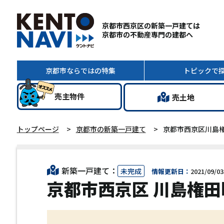
京都市西京区の新築一戸建ては
京都市の不動産専門の建都へ
京都市ならではの
特集
トピック
で
売主
物件
売土地
トップページ
京都市の新築一戸建て
京都市西京区川島権
新築一戸建て：
未完成
情報更新日：
2021/09/03
京都市西京区 川島権田町