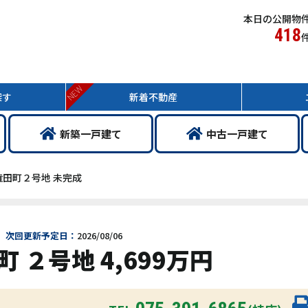
本日の公開物
418
NEW
探す
新着
不動産
新築
一戸
建て
中古
一戸
建て
田町２号地 未完成
次回更新予定日：
2026/08/06
 ２号地 4,699万円