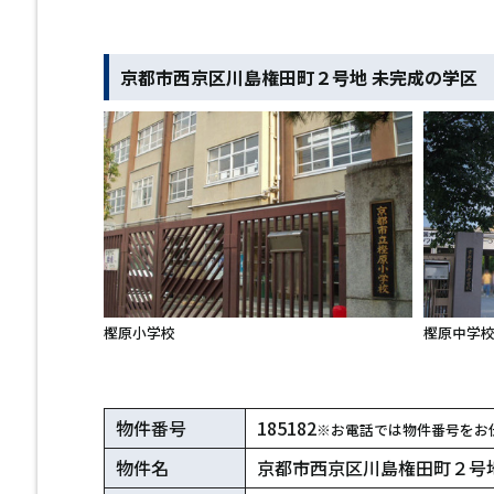
京都市西京区川島権田町２号地 未完成の学区
樫原小学校
樫原中学
物件番号
185182
※お電話では物件番号をお
物件名
京都市西京区川島権田町２号地