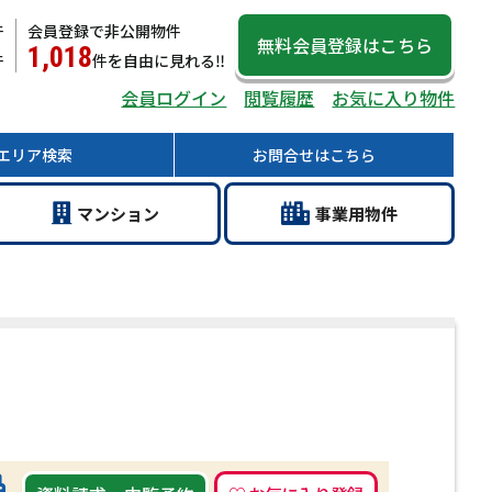
件
会員登録で非公開物件
無料会員登録
はこちら
1,018
件
件
を自由に見れる‼
会員ログイン
閲覧履歴
お気に入り物件
エリア
検索
お問合せ
はこちら
マン
ション
事業用
物件