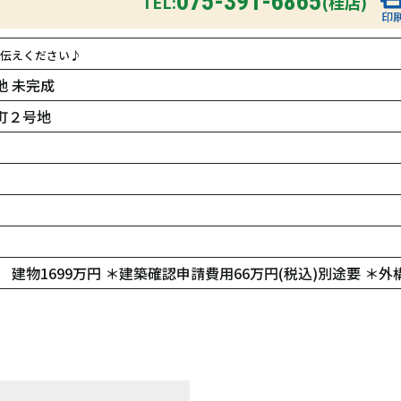
075-391-6865
TEL:
(桂店)
印
伝えください♪
 未完成
町２号地
 建物1699万円 ＊建築確認申請費用66万円(税込)別途要 ＊外構