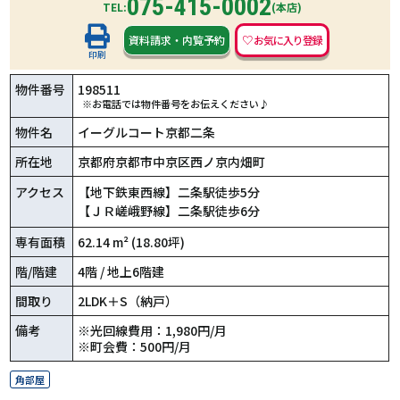
075-415-0002
TEL:
(本店)
資料請求
・
内覧予約
印刷
物件番号
198511
※お電話では物件番号をお伝えください♪
物件名
イーグルコート京都二条
所在地
京都府京都市中京区西ノ京内畑町
アクセス
【地下鉄東西線】二条駅徒歩5分
【ＪＲ嵯峨野線】二条駅徒歩6分
専有面積
62.14 m² (18.80坪)
階/階建
4階 / 地上6階建
間取り
2LDK＋S（納戸）
備考
※光回線費用：1,980円/月
※町会費：500円/月
角部屋