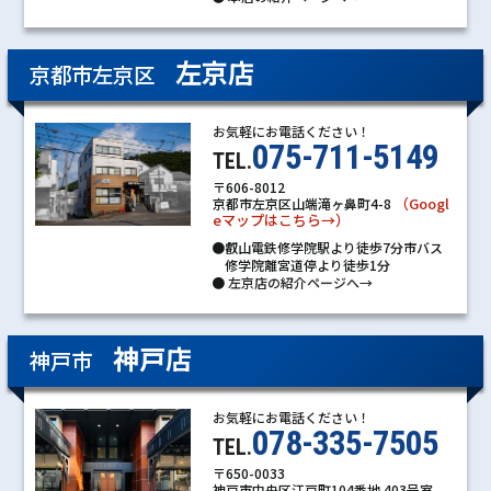
左京店
京都市左京区
お気軽にお電話ください！
075-711-5149
TEL.
〒606-8012
（Googl
京都市左京区山端滝ヶ鼻町4-8
eマップはこちら→）
●叡山電鉄修学院駅より徒歩7分市バス
修学院離宮道停より徒歩1分
●
左京店の紹介ページへ→
神戸店
神戸市
お気軽にお電話ください！
078-335-7505
TEL.
〒650-0033
神戸市中央区江戸町104番地 403号室