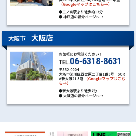
（Googleマップはこちら→）
●三ノ宮駅より徒歩約13分
●
神戸店の紹介ページへ→
大阪店
大阪市
お気軽にお電話ください！
06-6318-8631
TEL.
〒532-0004
大阪市淀川区西宮原二丁目1番3号 SOR
（Googleマップはこち
A新大阪21 3階
ら→）
●新大阪駅より徒歩7分
●
大阪店の紹介ページへ→