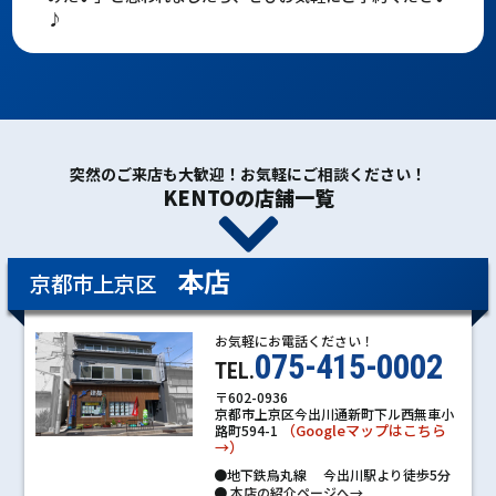
♪
突然のご来店も大歓迎！お気軽にご相談ください！
KENTOの店舗一覧
本店
京都市上京区
お気軽にお電話ください！
075-415-0002
TEL.
〒602-0936
京都市上京区今出川通新町下ル西無車小
（Googleマップはこちら
路町594-1
→）
●地下鉄烏丸線 今出川駅より徒歩5分
●
本店の紹介ページへ→