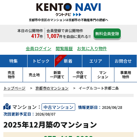
京都市中京区のマンションは
京都市の不動産専門の建都へ
本日の公開物件
会員登録で非公開物件
無料会員登録
417
1,007
件
件
を自由に見れる‼
会員ログイン
閲覧履歴
お気に入り物件
NEW
特集
トピック
新着
エリア
お問合せ
売主
新築
中古
マン
事業用
売土地
物件
一戸
建て
一戸
建て
ション
物件
トップページ
京都市のマンション
イーグルコート京都二条
マンション：
中古マンション
情報更新日：
2026/06/28
次回更新予定日：
2026/08/07
2025年12月築のマンション