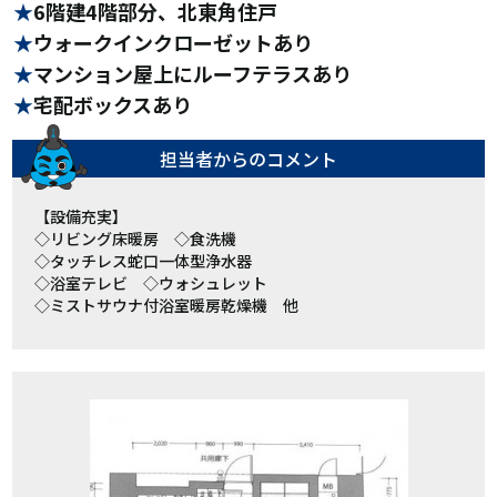
6階建4階部分、北東角住戸
ウォークインクローゼットあり
マンション屋上にルーフテラスあり
宅配ボックスあり
担当者からの
コメント
【設備充実】
◇リビング床暖房 ◇食洗機
◇タッチレス蛇口一体型浄水器
◇浴室テレビ ◇ウォシュレット
◇ミストサウナ付浴室暖房乾燥機 他