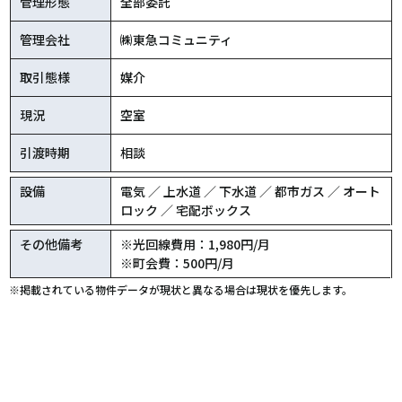
管理形態
全部委託
管理会社
㈱東急コミュニティ
取引態様
媒介
現況
空室
引渡時期
相談
設備
電気 ／ 上水道 ／ 下水道 ／ 都市ガス ／ オート
ロック ／ 宅配ボックス
その他備考
※光回線費用：1,980円/月
※町会費：500円/月
※掲載されている物件データが現状と異なる場合は現状を優先します。