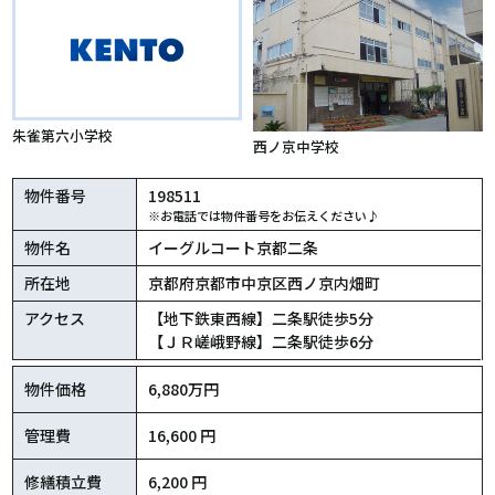
朱雀第六小学校
西ノ京中学校
物件番号
198511
※お電話では物件番号をお伝えください♪
物件名
イーグルコート京都二条
所在地
京都府京都市中京区西ノ京内畑町
アクセス
【地下鉄東西線】二条駅徒歩5分
【ＪＲ嵯峨野線】二条駅徒歩6分
物件価格
6,880万円
管理費
16,600 円
修繕積立費
6,200 円