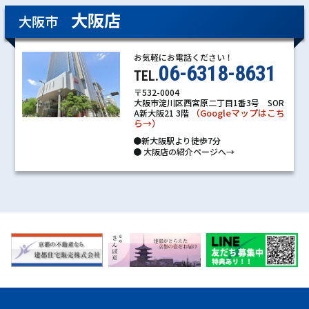
大阪店
大阪市
お気軽にお電話ください！
06-6318-8631
TEL.
〒532-0004
大阪市淀川区西宮原二丁目1番3号 SOR
（Googleマップはこち
A新大阪21 3階
ら→）
●新大阪駅より徒歩7分
●
大阪店の紹介ページへ→