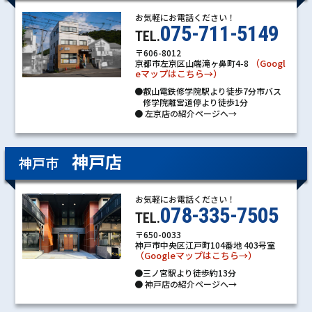
お気軽にお電話ください！
075-711-5149
TEL.
〒606-8012
（Googl
京都市左京区山端滝ヶ鼻町4-8
eマップはこちら→）
●叡山電鉄修学院駅より徒歩7分市バス
修学院離宮道停より徒歩1分
●
左京店の紹介ページへ→
神戸店
神戸市
お気軽にお電話ください！
078-335-7505
TEL.
〒650-0033
神戸市中央区江戸町104番地 403号室
（Googleマップはこちら→）
●三ノ宮駅より徒歩約13分
●
神戸店の紹介ページへ→