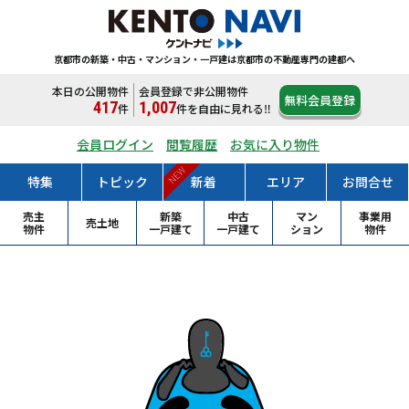
京都市の新築・中古・マンション・一戸建は
京都市の不動産専門の建都へ
本日の公開物件
会員登録で非公開物件
無料会員登録
417
1,007
件
件
を自由に見れる‼
会員ログイン
閲覧履歴
お気に入り物件
NEW
特集
トピック
新着
エリア
お問合せ
売主
新築
中古
マン
事業用
売土地
物件
一戸
建て
一戸
建て
ション
物件