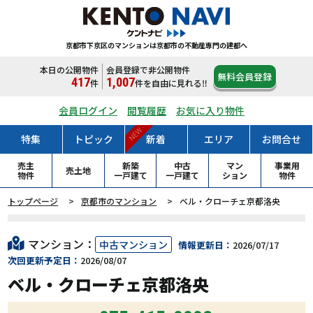
京都市下京区のマンションは
京都市の不動産専門の建都へ
本日の公開物件
会員登録で非公開物件
無料会員登録
417
1,007
件
件
を自由に見れる‼
会員ログイン
閲覧履歴
お気に入り物件
NEW
特集
トピック
新着
エリア
お問合せ
売主
新築
中古
マン
事業用
売土地
物件
一戸
建て
一戸
建て
ション
物件
トップページ
京都市のマンション
ベル・クローチェ京都洛央
マンション：
中古マンション
情報更新日：
2026/07/17
次回更新予定日：
2026/08/07
ベル・クローチェ京都洛央