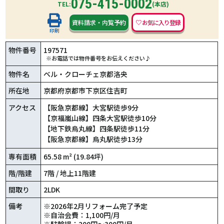
075-415-0002
TEL:
(本店)
資料請求
・
内覧予約
印刷
物件番号
197571
※お電話では物件番号をお伝えください♪
物件名
ベル・クローチェ京都洛央
所在地
京都府京都市下京区住吉町
アクセス
【阪急京都線】大宮駅徒歩9分
【京福嵐山線】四条大宮駅徒歩10分
【地下鉄烏丸線】四条駅徒歩11分
【阪急京都線】烏丸駅徒歩13分
専有面積
65.58 m² (19.84坪)
階/階建
7階 / 地上11階建
間取り
2LDK
備考
※2026年2月リフォーム完了予定
※自治会費：1,100円/月
※駐輪場：200円～300円/月