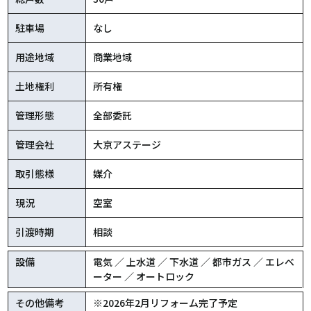
駐車場
なし
用途地域
商業地域
土地権利
所有権
管理形態
全部委託
管理会社
大京アステージ
取引態様
媒介
現況
空室
引渡時期
相談
設備
電気 ／ 上水道 ／ 下水道 ／ 都市ガス ／ エレベ
ーター ／ オートロック
その他備考
※2026年2月リフォーム完了予定