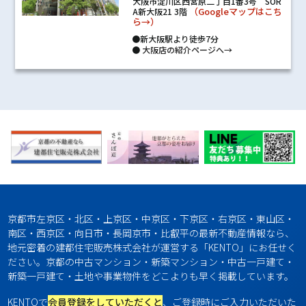
大阪市淀川区西宮原二丁目1番3号 SOR
（Googleマップはこち
A新大阪21 3階
ら→）
●新大阪駅より徒歩7分
●
大阪店の紹介ページへ→
京都市左京区・北区・上京区・中京区・下京区・右京区・東山区・
南区・西京区・向日市・長岡京市・比叡平の最新不動産情報なら、
地元密着の建都住宅販売株式会社が運営する「KENTO」にお任せく
ださい。京都の中古マンション・新築マンション・中古一戸建て・
新築一戸建て・土地や事業物件をどこよりも早く掲載しています。
KENTOで
会員登録をしていただくと
、ご登録時にご入力いただいた