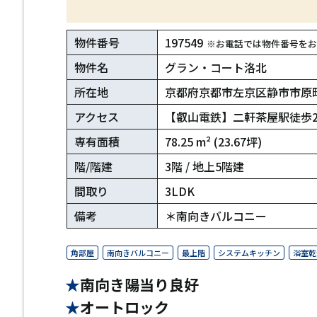
物件番号
197549
※お電話では物件番号をお
物件名
グラン・コート洛北
所在地
京都府京都市左京区静市市原
アクセス
【叡山電鉄】二軒茶屋駅徒歩
専有面積
78.25 m² (23.67坪)
階/階建
3階 / 地上5階建
間取り
3LDK
備考
＊南向きバルコニー
角部屋
南向きバルコニー
最上階
システムキッチン
浴室乾
南向き陽当り良好
オートロック