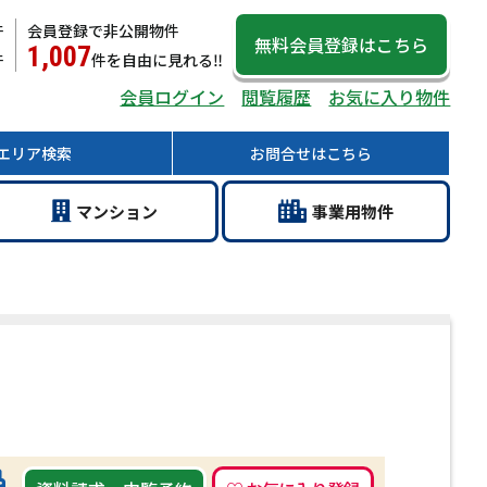
件
会員登録で非公開物件
無料会員登録
はこちら
1,007
件
件
を自由に見れる‼
会員ログイン
閲覧履歴
お気に入り物件
エリア
検索
お問合せ
はこちら
マン
ション
事業用
物件