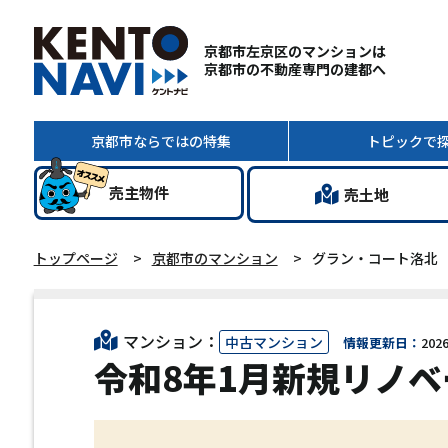
京都市左京区のマンションは
京都市の不動産専門の建都へ
京都市ならではの
特集
トピック
で
売主
物件
売土地
トップページ
京都市のマンション
グラン・コート洛北
マンション：
中古マンション
情報更新日：
2026
令和8年1月新規リノ