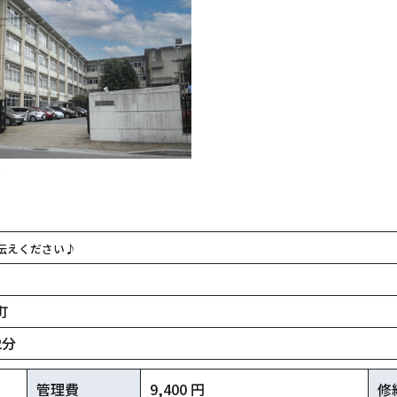
校
伝えください♪
町
2分
管理費
9,400 円
修