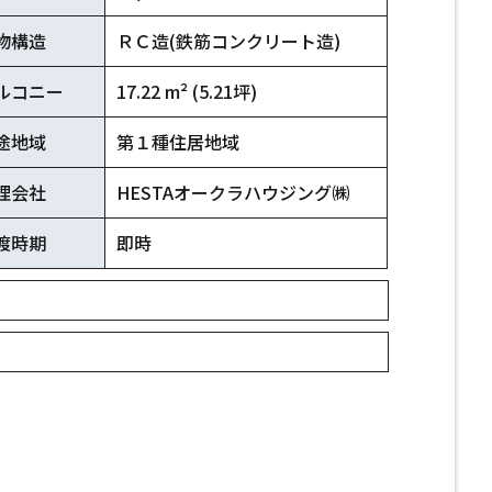
物構造
ＲＣ造(鉄筋コンクリート造)
ルコニー
17.22 m² (5.21坪)
途地域
第１種住居地域
理会社
HESTAオークラハウジング㈱
渡時期
即時