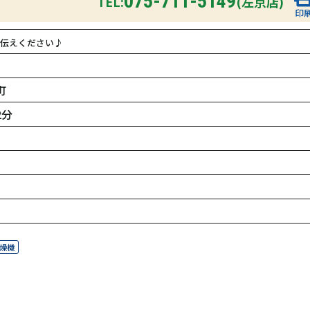
075-711-5149
TEL:
(左京店)
印
伝えください♪
町
2分
燥機