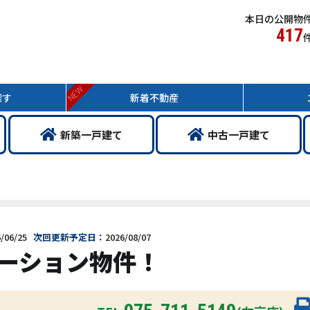
本日の公開物
417
NEW
探す
新着
不動産
新築
一戸
建て
中古
一戸
建て
/06/25
次回更新予定日：
2026/08/07
ベーション物件！