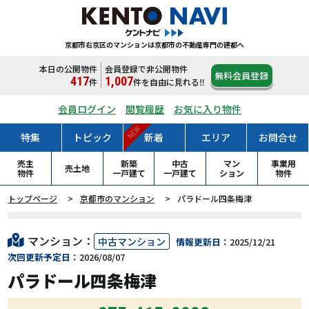
京都市右京区のマンションは
京都市の不動産専門の建都へ
本日の公開物件
会員登録で非公開物件
無料会員登録
417
1,007
件
件
を自由に見れる‼
会員ログイン
閲覧履歴
お気に入り物件
NEW
特集
トピック
新着
エリア
お問合せ
売主
新築
中古
マン
事業用
売土地
物件
一戸
建て
一戸
建て
ション
物件
トップページ
京都市のマンション
パラドール四条梅津
マンション：
中古マンション
情報更新日：
2025/12/21
次回更新予定日：
2026/08/07
パラドール四条梅津