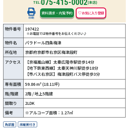
075-415-0002
TEL:
(本店)
資料請求
・
内覧予約
印刷
物件番号
197422
※お電話では物件番号をお伝えください♪
物件名
パラドール四条梅津
所在地
京都府京都市右京区梅津段町
アクセス
【京福嵐山線】太秦広隆寺駅徒歩14分
【地下鉄東西線】太秦天神川駅徒歩18分
【市バス右京区】梅津段町バス停徒歩3分
専有面積
59.86 m² (18.11坪)
階/階建
2階 / 地上5階建
間取り
2LDK
備考
※アルコーブ面積：1.27㎡
角部屋
床暖房付き