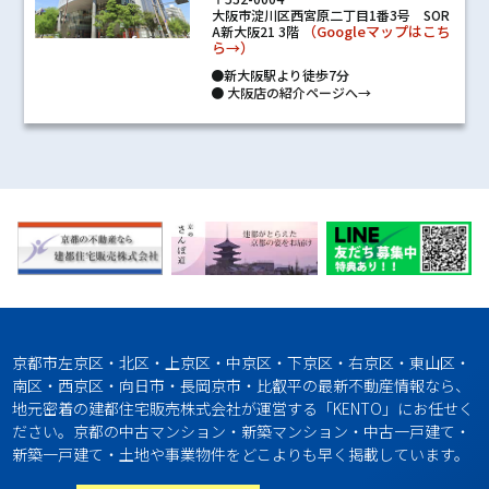
大阪市淀川区西宮原二丁目1番3号 SOR
（Googleマップはこち
A新大阪21 3階
ら→）
●新大阪駅より徒歩7分
●
大阪店の紹介ページへ→
京都市左京区・北区・上京区・中京区・下京区・右京区・東山区・
南区・西京区・向日市・長岡京市・比叡平の最新不動産情報なら、
地元密着の建都住宅販売株式会社が運営する「KENTO」にお任せく
ださい。京都の中古マンション・新築マンション・中古一戸建て・
新築一戸建て・土地や事業物件をどこよりも早く掲載しています。