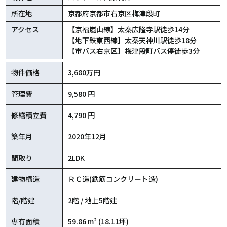
所在地
京都府京都市右京区梅津段町
アクセス
【京福嵐山線】太秦広隆寺駅徒歩14分
【地下鉄東西線】太秦天神川駅徒歩18分
【市バス右京区】梅津段町バス停徒歩3分
物件価格
3,680万円
管理費
9,580 円
修繕積立費
4,790 円
築年月
2020年12月
間取り
2LDK
建物構造
ＲＣ造(鉄筋コンクリート造)
階/階建
2階 / 地上5階建
専有面積
59.86 m² (18.11坪)