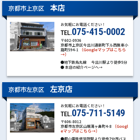
本店
京都市上京区
お気軽にお電話ください！
075-415-0002
TEL.
〒602-0936
京都市上京区今出川通新町下ル西無車小
（Googleマップはこちら
路町594-1
→）
●地下鉄烏丸線 今出川駅より徒歩5分
●
本店の紹介ページへ→
左京店
京都市左京区
お気軽にお電話ください！
075-711-5149
TEL.
〒606-8012
（Googl
京都市左京区山端滝ヶ鼻町4-8
eマップはこちら→）
●叡山電鉄修学院駅より徒歩7分市バス