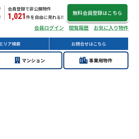
件
会員登録で非公開物件
無料会員登録
はこちら
1,021
件
件
を自由に見れる‼
会員ログイン
閲覧履歴
お気に入り物件
エリア
検索
お問合せ
はこちら
マン
ション
事業用
物件