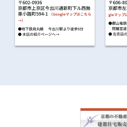
〒602-0936
〒606-8
京都市上京区今出川通新町下ル西無
京都市左
車小路町594-1
（Googleマップはこちら
gleマッ
→）
●叡山電鉄
院離宮道
●地下鉄烏丸線 今出川駅より徒歩5分
●
左京店の
●
本店の紹介ページへ→