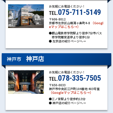
お気軽にお電話ください！
075-711-5149
TEL.
〒606-8012
（Googl
京都市左京区山端滝ヶ鼻町4-8
eマップはこちら→）
●叡山電鉄修学院駅より徒歩7分市バス
修学院離宮道停より徒歩1分
●
左京店の紹介ページへ→
神戸店
神戸市
お気軽にお電話ください！
078-335-7505
TEL.
〒650-0033
神戸市中央区江戸町104番地 403号室
（Googleマップはこちら→）
●三ノ宮駅より徒歩約13分
●
神戸店の紹介ページへ→