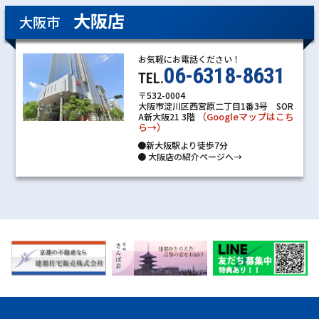
大阪店
大阪市
お気軽にお電話ください！
06-6318-8631
TEL.
〒532-0004
大阪市淀川区西宮原二丁目1番3号 SOR
（Googleマップはこち
A新大阪21 3階
ら→）
●新大阪駅より徒歩7分
●
大阪店の紹介ページへ→