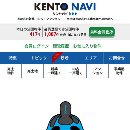
京都市の新築・中古・マンション・一戸建は
京都市の不動産専門の建都へ
本日の公開物件
会員登録で非公開物件
無料会員登録
417
1,007
件
件
を自由に見れる‼
会員ログイン
閲覧履歴
お気に入り物件
NEW
特集
トピック
新着
エリア
お問合せ
売主
新築
中古
マン
事業用
売土地
物件
一戸
建て
一戸
建て
ション
物件