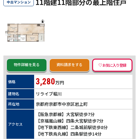
11階建11階部分の最上階住戸
中古マンション
物件詳細を見る
資料請求をする
3,280
価格
万円
リライブ堀川
建物名
京都府京都市中京区岩上町
所在地
【阪急京都線】大宮駅徒歩7分
【京福嵐山線】四条大宮駅徒歩7分
アクセス
【地下鉄東西線】二条城前駅徒歩8分
【地下鉄烏丸線】四条駅徒歩14分