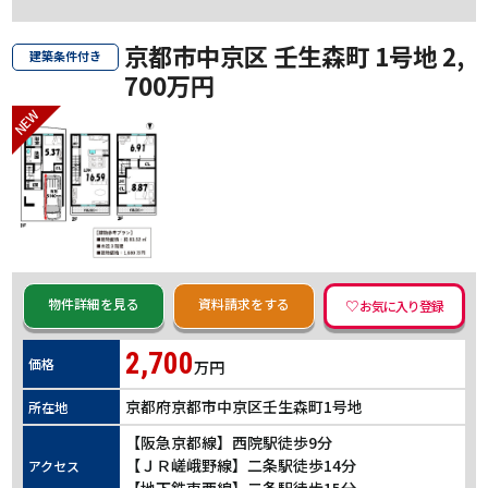
京都市中京区 壬生森町 1号地 2,
建築条件付き
700万円
物件詳細を見る
資料請求をする
2,700
価格
万円
京都府京都市中京区壬生森町1号地
所在地
【阪急京都線】西院駅徒歩9分
【ＪＲ嵯峨野線】二条駅徒歩14分
アクセス