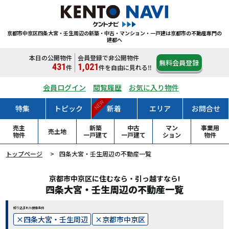
京都市中京区四条大宮・壬生周辺の新築・中古・マンション・一戸建は
京都市の不動産専門の
建都へ
本日の公開物件
会員登録で非公開物件
無料会員登録
431
1,021
件
件
を自由に見れる‼
会員ログイン
閲覧履歴
お気に入り物件
NEW
特集
トピック
新着
エリア
お問合せ
売主
新築
中古
マン
事業用
売土地
物件
一戸
建て
一戸
建て
ション
物件
トップページ
四条大宮・壬生周辺の不動産一覧
京都市中京区に住むなら・引っ越すなら!
四条大宮・壬生周辺の不動産一覧
絞り込まれた検索条件
四条大宮・壬生周辺
京都市中京区