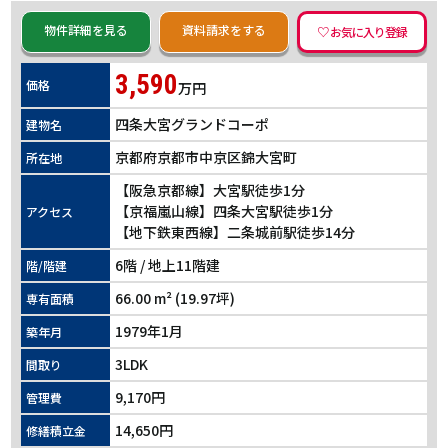
物件詳細を見る
資料請求をする
3,590
価格
万円
四条大宮グランドコーポ
建物名
京都府京都市中京区錦大宮町
所在地
【阪急京都線】大宮駅徒歩1分
【京福嵐山線】四条大宮駅徒歩1分
アクセス
【地下鉄東西線】二条城前駅徒歩14分
6階 / 地上11階建
階/階建
66.00 m² (19.97坪)
専有面積
1979年1月
築年月
3LDK
間取り
9,170円
管理費
14,650円
修繕積立金