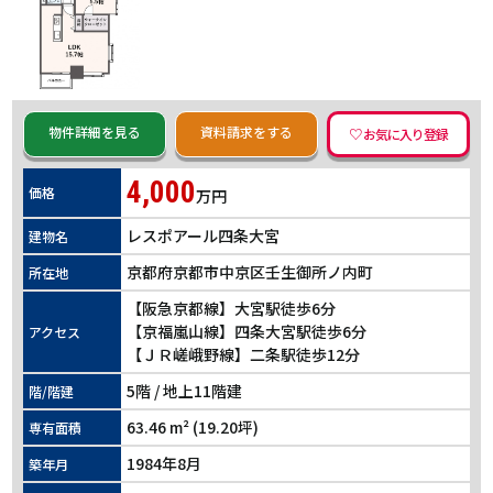
物件詳細を見る
資料請求をする
4,000
価格
万円
レスポアール四条大宮
建物名
京都府京都市中京区壬生御所ノ内町
所在地
【阪急京都線】大宮駅徒歩6分
【京福嵐山線】四条大宮駅徒歩6分
アクセス
【ＪＲ嵯峨野線】二条駅徒歩12分
5階 / 地上11階建
階/階建
63.46 m² (19.20坪)
専有面積
1984年8月
築年月