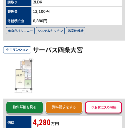
2LDK
間取り
13,100円
管理費
8,880円
修繕積立金
南向きバルコニー
システムキッチン
浴室乾燥機
サーパス四条大宮
中古マンション
物件詳細を見る
資料請求をする
4,280
価格
万円