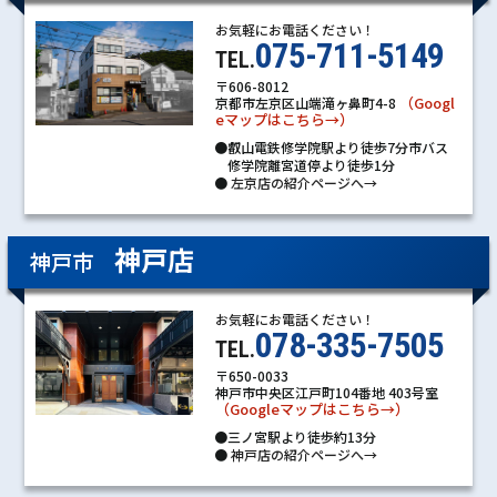
お気軽にお電話ください！
075-711-5149
TEL.
〒606-8012
（Googl
京都市左京区山端滝ヶ鼻町4-8
eマップはこちら→）
●叡山電鉄修学院駅より徒歩7分市バス
修学院離宮道停より徒歩1分
●
左京店の紹介ページへ→
神戸店
神戸市
お気軽にお電話ください！
078-335-7505
TEL.
〒650-0033
神戸市中央区江戸町104番地 403号室
（Googleマップはこちら→）
●三ノ宮駅より徒歩約13分
●
神戸店の紹介ページへ→