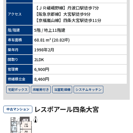
【ＪＲ嵯峨野線】丹波口駅徒歩7分
【阪急京都線】大宮駅徒歩9分
アクセス
【京福嵐山線】四条大宮駅徒歩11分
5階 / 地上11階建
階/階建
68.81 m² (20.82坪)
専有面積
1998年2月
築年月
2LDK
間取り
6,900円
管理費
8,460円
修繕積立金
宅配ボックス
床暖房付き
浴室乾燥機
システムキッチン
レスポアール四条大宮
中古マンション