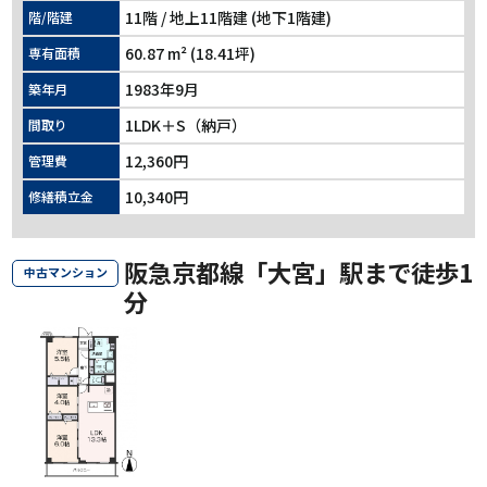
11階 / 地上11階建 (地下1階建)
階/階建
60.87 m² (18.41坪)
専有面積
1983年9月
築年月
1LDK＋S（納戸）
間取り
12,360円
管理費
10,340円
修繕積立金
阪急京都線「大宮」駅まで徒歩1
中古マンション
分