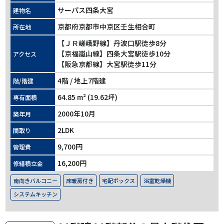
サーパス四条大宮
建物名
京都府京都市中京区壬生相合町
所在地
【ＪＲ嵯峨野線】丹波口駅徒歩8分
【京福嵐山線】四条大宮駅徒歩10分
アクセス
【阪急京都線】大宮駅徒歩11分
4階 / 地上7階建
階/階建
64.85 m² (19.62坪)
専有面積
2000年10月
築年月
2LDK
間取り
9,700円
管理費
16,200円
修繕積立金
南向きバルコニー
床暖房付き
宅配ボックス
浴室乾燥機
システムキッチン