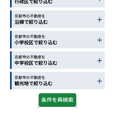
行政区で絞り込む
保育園
駅徒歩
バス停
コンビニ
ドラッグストア
京都市の不動産を
京都市北区
京都市左京区
沿線で絞り込む
ホームセンター
病院
京都市上京区
京都市中京区
スーパー
郵便局
銀行
京都市下京区
京都市東山区
京都市の不動産を
地下鉄烏丸線
近鉄京都線
小学校区で絞り込む
警察
図書館
公園
京都市右京区
京都市西京区
ＪＲ京都線
ＪＲ琵琶湖線
スポーツ施設
デイサービス
京都市山科区
京都市南区
ＪＲ湖西線
ＪＲ奈良線
京都市の不動産を
京都市北区
京都市左京区
中学校区で絞り込む
老人介護施設
京都市伏見区
オーストラリア
ＪＲ嵯峨野線
阪急京都線
京都市上京区
京都市中京区
大野城市
太宰府市
阪急嵐山線
京阪本線
京都市下京区
京都市東山区
京都市の不動産を
京都市北区
京都市左京区
観光地で絞り込む
京阪宇治線
京阪京津線
京都市右京区
京都市西京区
京都市上京区
京都市中京区
桃山周辺
深草周辺
叡山電鉄
京阪石山坂本
京都市山科区
京都市南区
京都市下京区
京都市東山区
醍醐周辺
観光地
ＪＲ学研都市線
ＪＲ草津線
京都市伏見区
オーストラリア
京都市右京区
京都市西京区
伏見稲荷周辺
京阪鴨東線
京福嵐山線
大野城市
太宰府市
京都市山科区
京都市南区
淀周辺
横大路周辺
京福北野線
地下鉄東西線
京都市伏見区
オーストラリア
六地蔵周辺
京都市伏
阪急宝塚線
ＪＲ山陰本線