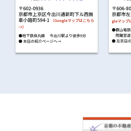
〒602-0936
〒606-8
京都市上京区今出川通新町下ル西無
京都市左
車小路町594-1
（Googleマップはこちら
gleマッ
→）
●叡山電鉄
院離宮道
●地下鉄烏丸線 今出川駅より徒歩5分
●
左京店の
●
本店の紹介ページへ→