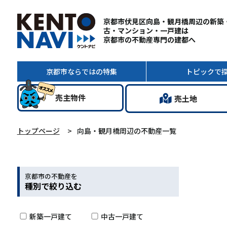
京都市伏見区向島・観月橋周辺の新築
古・マンション・一戸建は
京都市の不動産専門の建都へ
京都市ならではの
特集
トピック
で
売主
物件
売土地
トップページ
向島・観月橋周辺の不動産一覧
京都市の不動産を
種別で絞り込む
新築一戸建て
中古一戸建て