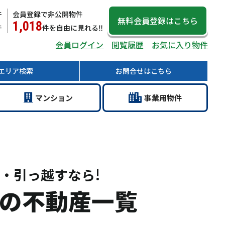
件
会員登録で非公開物件
無料会員登録
はこちら
1,018
件
件
を自由に見れる‼
会員ログイン
閲覧履歴
お気に入り物件
エリア
検索
お問合せ
はこちら
マン
ション
事業用
物件
・引っ越すなら!
の不動産一覧