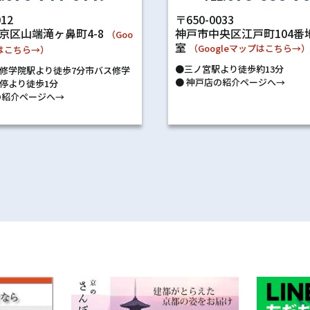
〒650-0033
012
神戸市中央区江戸町104番地
京区山端滝ヶ鼻町4-8
（Goo
室
（Googleマップはこちら→
プはこちら→）
●三ノ宮駅より徒歩約13分
修学院駅より徒歩7分市バス修学
●
神戸店の紹介ページへ→
停より徒歩1分
紹介ページへ→