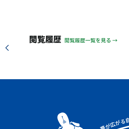
見区
大野城市
太宰府市
石田・日野周辺
ＪＲ関西本線
地下鉄大江戸
下鳥羽周辺
山陽電鉄本線
信楽高原
竹田・丹波橋周辺
大阪メトロ中央線
近鉄鳥羽線
向島・観月橋周辺
近江鉄道
能勢電鉄
閲覧履歴
久我・羽束師周辺
閲覧履歴一覧を見る →
京阪交野線
北近畿タンゴ
大阪モノレール
大阪メトロ谷町線
ＪＲ大阪環状線
阪神本線
ＪＲ山手線
南海電鉄南海線
近鉄大阪線
ＪＲ高崎線
阪急甲陽線
阪急箕面線
近鉄奈良線
近鉄南大阪線
大阪メトロ千日前線
阪急伊丹線
ＪＲ福知山線
阪急今津線