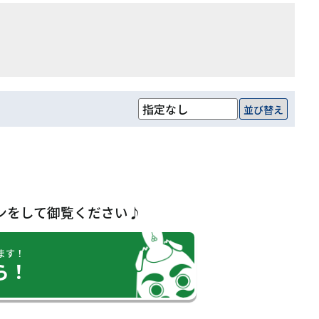
並び替え
ンをして御覧ください♪
ます！
ら！