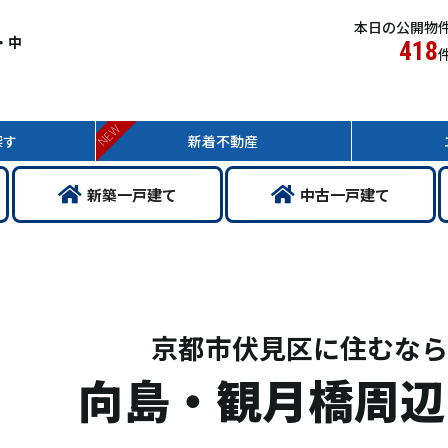
本日の公開物
・中
418
NEW
探す
新着
不動産
新築
一戸
建て
中古
一戸
建て
京都市伏見区に住むなら
向島・観月橋周辺