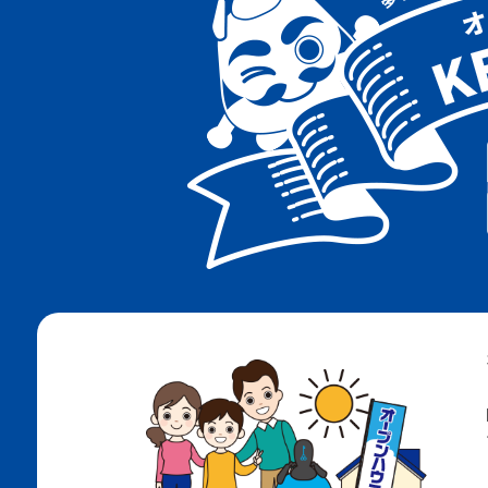
阪急神戸線
阪急千里線
ＪＲ神戸線
地下鉄海岸線
地下鉄西神・山手線
地下鉄北神線
神戸電鉄有馬線
神戸電鉄粟生線
南海電鉄高野線
ＪＲ阪和線
阪堺電軌阪堺線
阪堺電軌上町線
北大阪急行南北線
ＪＲ和田岬線
阪神武庫川線
大阪メトロ四つ橋線
大阪メトロ今里筋線
大阪メトロ長堀鶴見緑地線
大阪メトロ御堂筋線
阪神なんば線
阪神神戸高速線