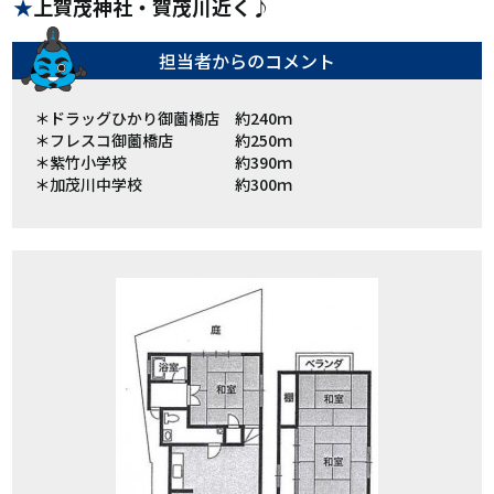
上賀茂神社・賀茂川近く♪
担当者からの
コメント
＊ドラッグひかり御薗橋店 約240ｍ
＊フレスコ御薗橋店 約250ｍ
＊紫竹小学校 約390ｍ
＊加茂川中学校 約300ｍ