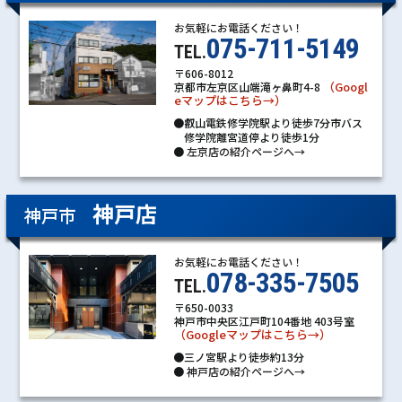
お気軽にお電話ください！
075-711-5149
TEL.
〒606-8012
（Googl
京都市左京区山端滝ヶ鼻町4-8
eマップはこちら→）
●叡山電鉄修学院駅より徒歩7分市バス
修学院離宮道停より徒歩1分
●
左京店の紹介ページへ→
神戸店
神戸市
お気軽にお電話ください！
078-335-7505
TEL.
〒650-0033
神戸市中央区江戸町104番地 403号室
（Googleマップはこちら→）
●三ノ宮駅より徒歩約13分
●
神戸店の紹介ページへ→