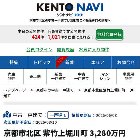
京都市北区の中古一戸建ては
京都市の不動産専門の建都へ
本日の公開物件
会員登録で非公開物件
無料会員登録
424
1,021
件
件
を自由に見れる‼
会員ログイン
閲覧履歴
お気に入り物件
NEW
特集
トピック
新着
エリア
お問合せ
売主
新築
中古
マン
事業用
売土地
物件
一戸
建て
一戸
建て
ション
物件
トップページ
京都市の中古一戸建て
京都市北区紫竹上堀川町 一戸
建て
中古一戸建て：
一戸建て
情報更新日：
2026/06/08
次回更新予定日：
2026/08/10
京都市北区 紫竹上堀川町 3,280万円