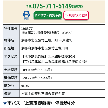
075-711-5149
TEL:
(左京店)
資料請求
・
内覧予約
印刷
物件番号
198377
※お電話では物件番号をお伝えください♪
物件名
京都市北区紫竹上堀川町 一戸建て
所在地
京都府京都市北区紫竹上堀川町
アクセス
【地下鉄烏丸線】北大路駅徒歩20分
【市バス北区】上賀茂御薗橋バス停徒歩4分
土地面積
109.09 m² (33.00坪)
建物面積
120.77 m² (36.53坪)
間取り
4LDK
備考
＊売主の契約不適合責任免責
市バス『上賀茂御薗橋』停徒歩4分