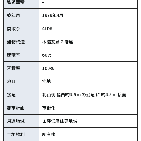
私道面積
-
築年月
1979年4月
間取り
4LDK
建物構造
木造瓦葺２階建
建蔽率
60%
容積率
100%
地目
宅地
接道
北西側 幅員約4.6 m の公道 に 約4.5 m 接面
都市計画
市街化
用途地域
１種低層住専地域
土地権利
所有権