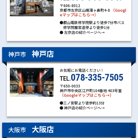
〒606-8012
（Googl
京都市左京区山端滝ヶ鼻町4-8
eマップはこちら→）
●叡山電鉄修学院駅より徒歩7分市バス
修学院離宮道停より徒歩1分
●
左京店の紹介ページへ→
神戸店
神戸市
お気軽にお電話ください！
078-335-7505
TEL.
〒650-0033
神戸市中央区江戸町104番地 403号室
（Googleマップはこちら→）
●三ノ宮駅より徒歩約13分
●
神戸店の紹介ページへ→
大阪店
大阪市