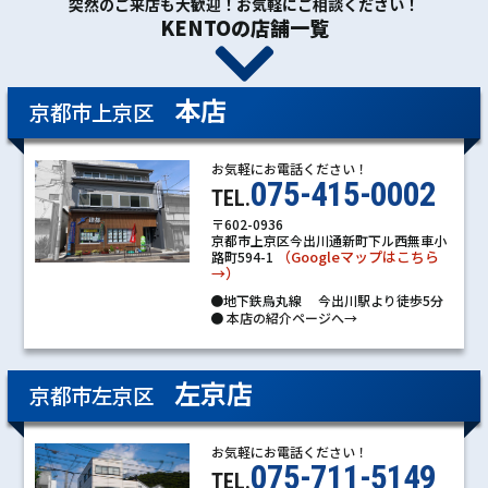
突然のご来店も大歓迎！お気軽にご相談ください！
KENTOの店舗一覧
本店
京都市上京区
お気軽にお電話ください！
075-415-0002
TEL.
〒602-0936
京都市上京区今出川通新町下ル西無車小
（Googleマップはこちら
路町594-1
→）
●地下鉄烏丸線 今出川駅より徒歩5分
●
本店の紹介ページへ→
左京店
京都市左京区
お気軽にお電話ください！
075-711-5149
TEL.