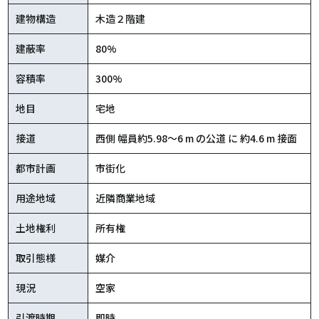
建物構造
木造２階建
建蔽率
80%
容積率
300%
地目
宅地
接道
西側 幅員約5.98〜6 m の公道 に 約4.6 m 接面
都市計画
市街化
用途地域
近隣商業地域
土地権利
所有権
取引態様
媒介
現況
空家
引渡時期
即時