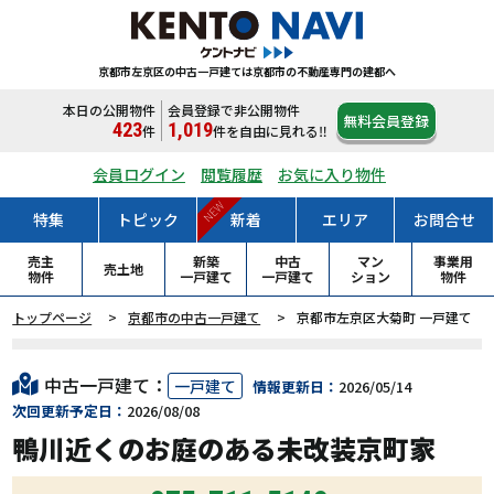
京都市左京区の中古一戸建ては
京都市の不動産専門の建都へ
本日の公開物件
会員登録で非公開物件
無料会員登録
423
1,019
件
件
を自由に見れる‼
会員ログイン
閲覧履歴
お気に入り物件
NEW
特集
トピック
新着
エリア
お問合せ
売主
新築
中古
マン
事業用
売土地
物件
一戸
建て
一戸
建て
ション
物件
トップページ
京都市の中古一戸建て
京都市左京区大菊町 一戸建て
中古一戸建て：
一戸建て
情報更新日：
2026/05/14
次回更新予定日：
2026/08/08
鴨川近くのお庭のある未改装京町家