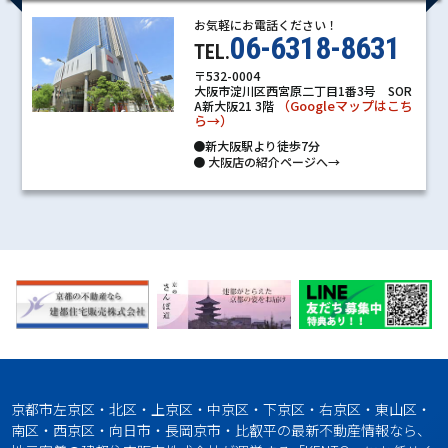
お気軽にお電話ください！
06-6318-8631
TEL.
〒532-0004
大阪市淀川区西宮原二丁目1番3号 SOR
（Googleマップはこち
A新大阪21 3階
ら→）
●新大阪駅より徒歩7分
●
大阪店の紹介ページへ→
京都市左京区・北区・上京区・中京区・下京区・右京区・東山区・
南区・西京区・向日市・長岡京市・比叡平の最新不動産情報なら、