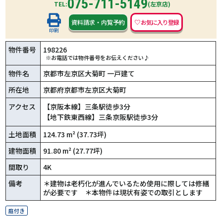
075-711-5149
TEL:
(左京店)
資料請求
・
内覧予約
印刷
物件番号
198226
※お電話では物件番号をお伝えください♪
物件名
京都市左京区大菊町 一戸建て
所在地
京都府京都市左京区大菊町
アクセス
【京阪本線】三条駅徒歩3分
【地下鉄東西線】三条京阪駅徒歩3分
土地面積
124.73 m² (37.73坪)
建物面積
91.80 m² (27.77坪)
間取り
4K
備考
＊建物は老朽化が進んでいるため使用に際しては修繕
が必要です ＊本物件は現状有姿での取引とします
庭付き