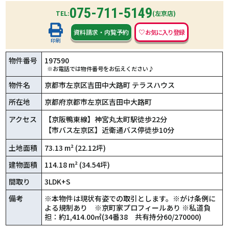
075-711-5149
TEL:
(左京店)
資料請求
・
内覧予約
印刷
物件番号
197590
※お電話では物件番号をお伝えください♪
物件名
京都市左京区吉田中大路町 テラスハウス
所在地
京都府京都市左京区吉田中大路町
アクセス
【京阪鴨東線】神宮丸太町駅徒歩22分
【市バス左京区】近衛通バス停徒歩10分
土地面積
73.13 m² (22.12坪)
建物面積
114.18 m² (34.54坪)
間取り
3LDK+S
備考
※本物件は現状有姿での取引とします。※がけ条例に
よる規制あり ※京町家プロフィールあり ※私道負
担：約1,414.00㎡(34番38 共有持分60/270000)