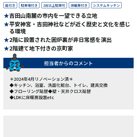
庭付き
駐車場付き
2台以上駐車可
床暖房付き
システムキッチン
吉田山南麓の市内を一望できる立地
平安神宮・吉田神社などが近く歴史と文化を感じ
る環境
2階に設置された囲炉裏が非日常感を演出
2階建て地下付きの京町家
担当者からの
コメント
＊2024年4月リノベーション済＊
◆キッチン、浴室、洗面化粧台、トイレ、建具交換
◆フローリング貼替◆壁・天井クロス貼替
◆LDKに床暖房設置etc