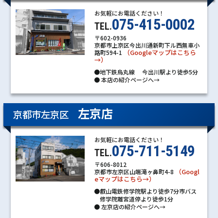
お気軽にお電話ください！
075-415-0002
TEL.
〒602-0936
京都市上京区今出川通新町下ル西無車小
（Googleマップはこちら
路町594-1
→）
●地下鉄烏丸線 今出川駅より徒歩5分
●
本店の紹介ページへ→
左京店
京都市左京区
お気軽にお電話ください！
075-711-5149
TEL.
〒606-8012
（Googl
京都市左京区山端滝ヶ鼻町4-8
eマップはこちら→）
●叡山電鉄修学院駅より徒歩7分市バス
修学院離宮道停より徒歩1分
●
左京店の紹介ページへ→