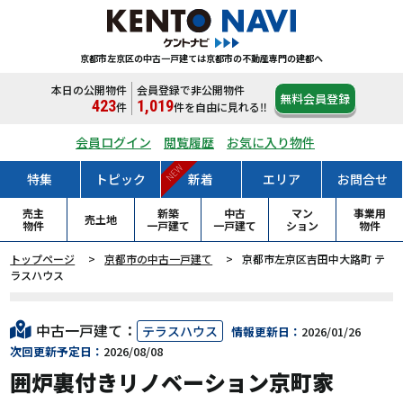
京都市左京区の中古一戸建ては
京都市の不動産専門の建都へ
本日の公開物件
会員登録で非公開物件
無料会員登録
423
1,019
件
件
を自由に見れる‼
会員ログイン
閲覧履歴
お気に入り物件
NEW
特集
トピック
新着
エリア
お問合せ
売主
新築
中古
マン
事業用
売土地
物件
一戸
建て
一戸
建て
ション
物件
トップページ
京都市の中古一戸建て
京都市左京区吉田中大路町 テ
ラスハウス
中古一戸建て：
テラスハウス
情報更新日：
2026/01/26
次回更新予定日：
2026/08/08
囲炉裏付きリノベーション京町家