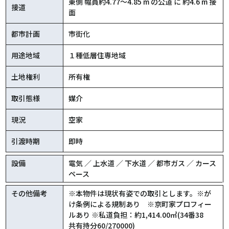
東側 幅員約4.77〜4.85 m の公道 に 約4.6 m 接
接道
面
都市計画
市街化
用途地域
１種低層住専地域
土地権利
所有権
取引態様
媒介
現況
空家
引渡時期
即時
設備
電気 ／ 上水道 ／ 下水道 ／ 都市ガス ／ カース
ペース
その他備考
※本物件は現状有姿での取引とします。※が
け条例による規制あり ※京町家プロフィー
ルあり ※私道負担：約1,414.00㎡(34番38
共有持分60/270000)