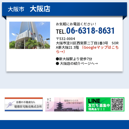
大阪店
大阪市
お気軽にお電話ください！
06-6318-8631
TEL.
〒532-0004
大阪市淀川区西宮原二丁目1番3号 SOR
（Googleマップはこち
A新大阪21 3階
ら→）
●新大阪駅より徒歩7分
●
大阪店の紹介ページへ→