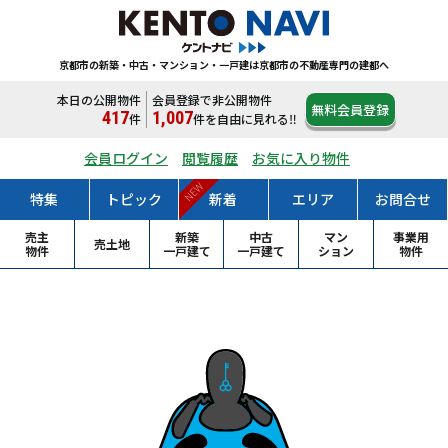
京都市の新築・中古・マンション・一戸建は
京都市の不動産専門の建都へ
本日の公開物件
会員登録で非公開物件
無料会員登録
417
1,007
件
件
を自由に見れる‼
会員ログイン
閲覧履歴
お気に入り物件
NEW
特集
トピック
新着
エリア
お問合せ
売主
新築
中古
マン
事業用
売土地
物件
一戸
建て
一戸
建て
ション
物件