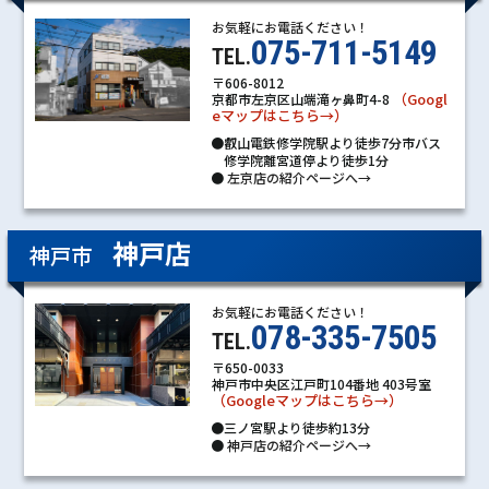
お気軽にお電話ください！
075-711-5149
TEL.
〒606-8012
（Googl
京都市左京区山端滝ヶ鼻町4-8
eマップはこちら→）
●叡山電鉄修学院駅より徒歩7分市バス
修学院離宮道停より徒歩1分
●
左京店の紹介ページへ→
神戸店
神戸市
お気軽にお電話ください！
078-335-7505
TEL.
〒650-0033
神戸市中央区江戸町104番地 403号室
（Googleマップはこちら→）
●三ノ宮駅より徒歩約13分
●
神戸店の紹介ページへ→