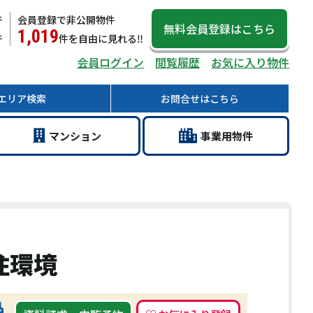
件
会員登録で非公開物件
無料会員登録
はこちら
1,019
件
件
を自由に見れる‼
会員ログイン
閲覧履歴
お気に入り物件
エリア
検索
お問合せ
はこちら
マン
ション
事業用
物件
住環境