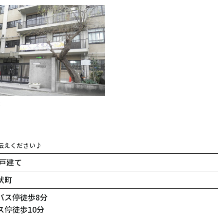
校
伝えください♪
戸建て
伏町
バス停徒歩8分
停徒歩10分