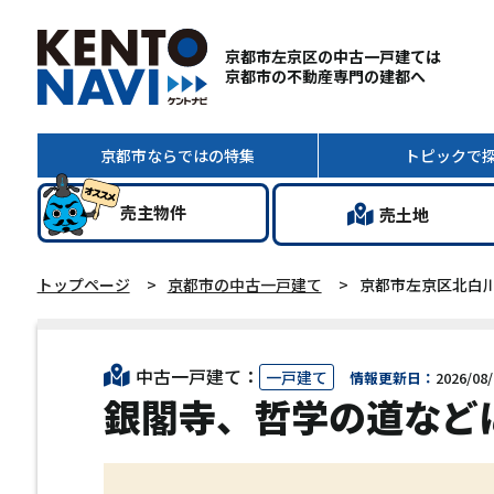
京都市左京区の中古一戸建ては
京都市の不動産専門の建都へ
京都市ならではの
特集
トピック
で
売主
物件
売土地
トップページ
京都市の中古一戸建て
京都市左京区北白川
中古一戸建て：
一戸建て
情報更新日：
2026/08/
銀閣寺、哲学の道など