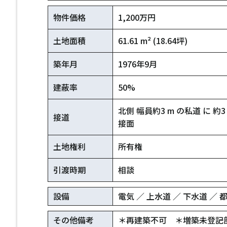
物件価格
1,200万円
土地面積
61.61 m² (18.64坪)
築年月
1976年9月
建蔽率
50%
北側 幅員約3 m の私道 に 約3
接道
接面
土地権利
所有権
引渡時期
相談
設備
電気 ／ 上水道 ／ 下水道 ／
その他備考
＊再建築不可 ＊増築未登記