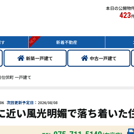
本日の公開物
423
NEW
探す
新着
不動産
新築
一戸
建て
中古
一戸
建て
仕伏町 一戸建て
06
次回更新予定日：
2026/08/08
に近い風光明媚で落ち着いた