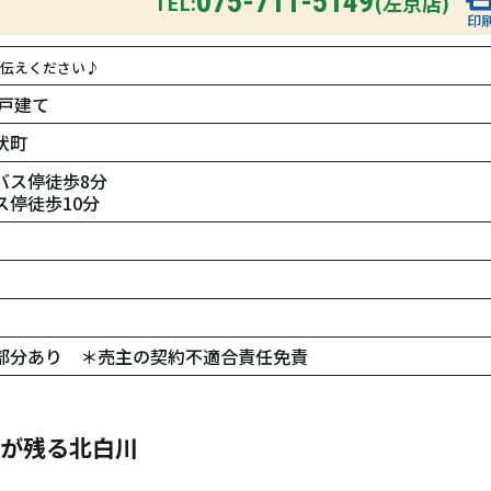
075-711-5149
TEL:
(左京店)
印
伝えください♪
戸建て
伏町
バス停徒歩8分
停徒歩10分
部分あり ＊売主の契約不適合責任免責
気が残る北白川