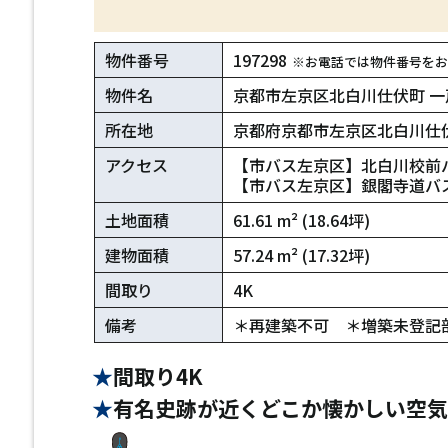
物件番号
197298
※お電話では物件番号をお
物件名
京都市左京区北白川仕伏町 一
所在地
京都府京都市左京区北白川仕
アクセス
【市バス左京区】北白川校前
【市バス左京区】銀閣寺道バス
土地面積
61.61 m² (18.64坪)
建物面積
57.24 m² (17.32坪)
間取り
4K
備考
＊再建築不可 ＊増築未登記
間取り4K
有名史跡が近くどこか懐かしい空