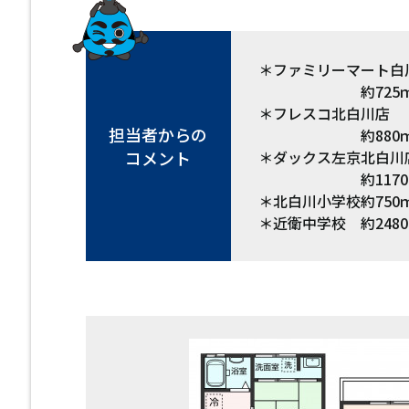
＊ファミリーマート白
約725ｍ（徒
＊フレスコ北白川店
担当者からの
約880ｍ（徒
コメント
＊ダックス左京北白川
約1170ｍ（
＊北白川小学校約750
＊近衛中学校 約248