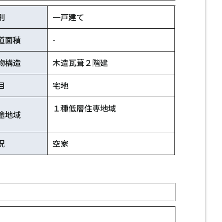
別
一戸建て
道面積
-
物構造
木造瓦葺２階建
目
宅地
１種低層住専地域
途地域
況
空家