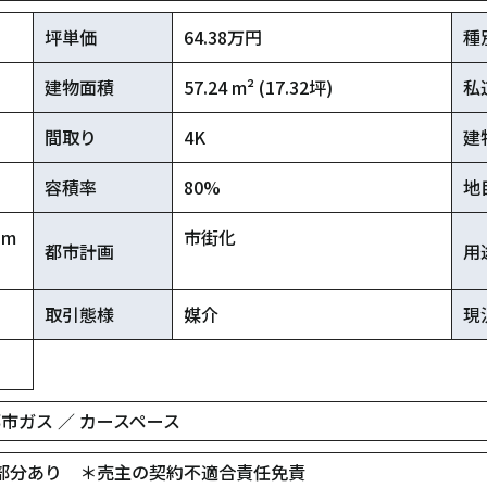
坪単価
64.38万円
種
建物面積
57.24 m² (17.32坪)
私
間取り
4K
建
容積率
80%
地
 m
市街化
都市計画
用
取引態様
媒介
現
 都市ガス ／ カースペース
部分あり ＊売主の契約不適合責任免責