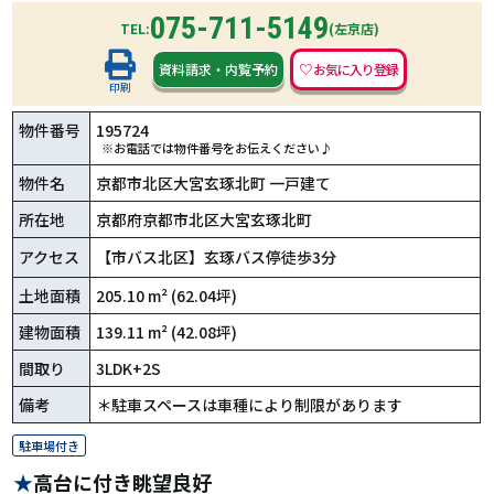
075-711-5149
TEL:
(左京店)
資料請求
・
内覧予約
印刷
物件番号
195724
※お電話では物件番号をお伝えください♪
物件名
京都市北区大宮玄琢北町 一戸建て
所在地
京都府京都市北区大宮玄琢北町
アクセス
【市バス北区】玄琢バス停徒歩3分
土地面積
205.10 m² (62.04坪)
建物面積
139.11 m² (42.08坪)
間取り
3LDK+2S
備考
＊駐車スペースは車種により制限があります
駐車場付き
高台に付き眺望良好