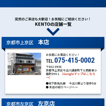
突然のご来店も大歓迎！お気軽にご相談ください！
KENTOの店舗一覧
本店
京都市上京区
お気軽にお電話ください！
075-415-0002
TEL.
〒602-0936
京都市上京区今出川通新町下ル西無車小
（Googleマップはこちら
路町594-1
→）
●地下鉄烏丸線 今出川駅より徒歩5分
●
本店の紹介ページへ→
左京店
京都市左京区