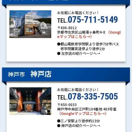
お気軽にお電話ください！
075-711-5149
TEL.
〒606-8012
（Googl
京都市左京区山端滝ヶ鼻町4-8
eマップはこちら→）
●叡山電鉄修学院駅より徒歩7分市バス
修学院離宮道停より徒歩1分
●
左京店の紹介ページへ→
神戸店
神戸市
お気軽にお電話ください！
078-335-7505
TEL.
〒650-0033
神戸市中央区江戸町104番地 403号室
（Googleマップはこちら→）
●三ノ宮駅より徒歩約13分
●
神戸店の紹介ページへ→