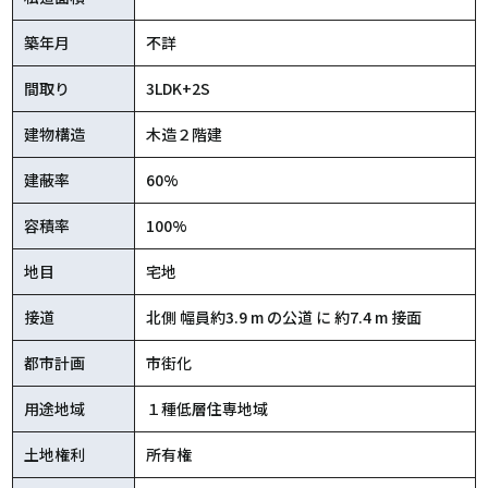
築年月
不詳
間取り
3LDK+2S
建物構造
木造２階建
建蔽率
60%
容積率
100%
地目
宅地
接道
北側 幅員約3.9 m の公道 に 約7.4 m 接面
都市計画
市街化
用途地域
１種低層住専地域
土地権利
所有権