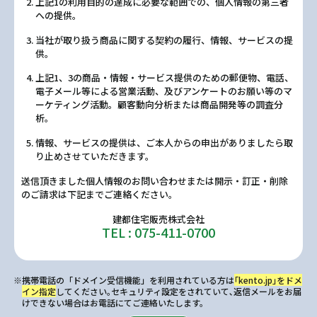
上記1の利用目的の達成に必要な範囲での、個人情報の第三者
への提供。
当社が取り扱う商品に関する契約の履行、情報、サービスの提
供。
上記1、3の商品・情報・サービス提供のための郵便物、電話、
電子メール等による営業活動、及びアンケートのお願い等のマ
ーケティング活動。顧客動向分析または商品開発等の調査分
析。
情報、サービスの提供は、ご本人からの申出がありましたら取
り止めさせていただきます。
送信頂きました個人情報のお問い合わせまたは開示・訂正・削除
のご請求は下記までご連絡ください。
建都住宅販売株式会社
TEL : 075-411-0700
※携帯電話の「ドメイン受信機能」を利用されている方は
｢kento.jp｣をドメ
イン指定
してください｡セキュリティ設定をされていて､返信メールをお届
けできない場合はお電話にてご連絡いたします。