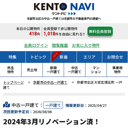
京都市北区の中古一戸建ては
京都市の不動産専門の建都へ
本日の公開物件
会員登録で非公開物件
無料会員登録
418
1,018
件
件
を自由に見れる‼
会員ログイン
閲覧履歴
お気に入り物件
NEW
特集
トピック
新着
エリア
お問合せ
売主
新築
中古
マン
事業用
売土地
物件
一戸
建て
一戸
建て
ション
物件
トップページ
京都市の中古一戸建て
京都市北区大宮玄琢北町 一戸
建て
中古一戸建て：
一戸建て
情報更新日：
2025/04/27
次回更新予定日：
2026/08/06
2024年3月リノベーション済！