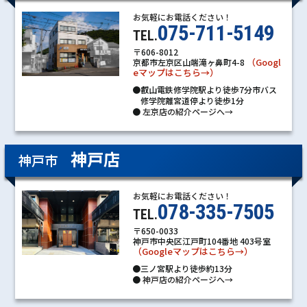
お気軽にお電話ください！
075-711-5149
TEL.
〒606-8012
（Googl
京都市左京区山端滝ヶ鼻町4-8
eマップはこちら→）
●叡山電鉄修学院駅より徒歩7分市バス
修学院離宮道停より徒歩1分
●
左京店の紹介ページへ→
神戸店
神戸市
お気軽にお電話ください！
078-335-7505
TEL.
〒650-0033
神戸市中央区江戸町104番地 403号室
（Googleマップはこちら→）
●三ノ宮駅より徒歩約13分
●
神戸店の紹介ページへ→