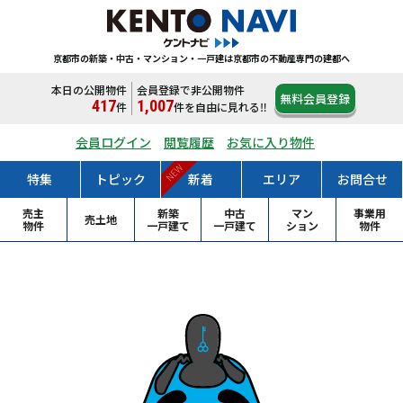
京都市の新築・中古・マンション・一戸建は
京都市の不動産専門の建都へ
本日の公開物件
会員登録で非公開物件
無料会員登録
417
1,007
件
件
を自由に見れる‼
会員ログイン
閲覧履歴
お気に入り物件
NEW
特集
トピック
新着
エリア
お問合せ
売主
新築
中古
マン
事業用
売土地
物件
一戸
建て
一戸
建て
ション
物件