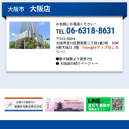
大阪店
大阪市
お気軽にお電話ください！
06-6318-8631
TEL.
〒532-0004
大阪市淀川区西宮原二丁目1番3号 SOR
（Googleマップはこち
A新大阪21 3階
ら→）
●新大阪駅より徒歩7分
●
大阪店の紹介ページへ→