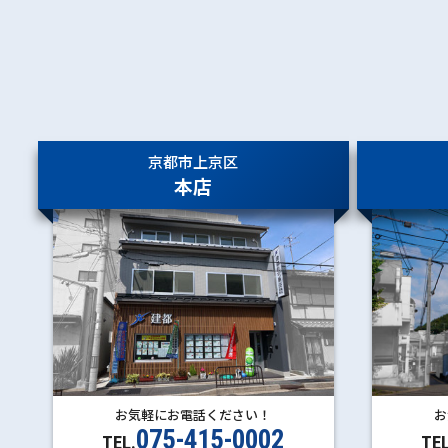
星田
寝屋川公園
忍ケ丘
四条畷
野崎
住道
鴻池新田
徳庵
鴫野
放出
京都市上京区
京橋
本店
お気軽にお電話ください！
お
075-415-0002
TEL.
TEL