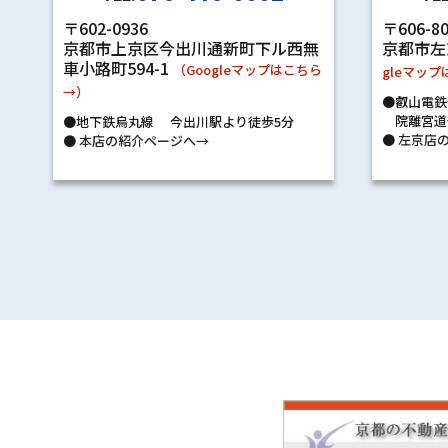
〒602-0936
〒606-8
京都市上京区今出川通新町下ル西無
京都市左
車小路町594-1
（Googleマップはこちら
gleマッ
→）
●叡山電鉄
院離宮道
●地下鉄烏丸線 今出川駅より徒歩5分
●
左京店の
●
本店の紹介ページへ→