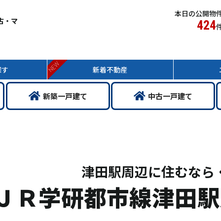
本日の公開物
古・マ
424
NEW
探す
新着
不動産
新築
一戸
建て
中古
一戸
建て
津田駅周辺に住むなら
ＪＲ学研都市線津田駅