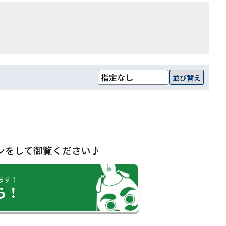
並び替え
ンをして御覧ください♪
ます！
ら！