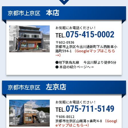
本店
京都市上京区
お気軽にお電話ください！
075-415-0002
TEL.
〒602-0936
京都市上京区今出川通新町下ル西無車小
（Googleマップはこちら
路町594-1
→）
●地下鉄烏丸線 今出川駅より徒歩5分
●
本店の紹介ページへ→
左京店
京都市左京区
お気軽にお電話ください！
075-711-5149
TEL.
〒606-8012
（Googl
京都市左京区山端滝ヶ鼻町4-8
eマップはこちら→）