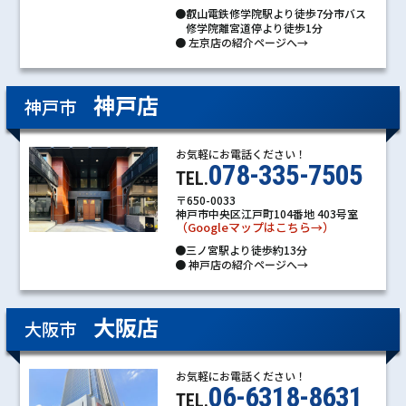
●叡山電鉄修学院駅より徒歩7分市バス
修学院離宮道停より徒歩1分
●
左京店の紹介ページへ→
神戸店
神戸市
お気軽にお電話ください！
078-335-7505
TEL.
〒650-0033
神戸市中央区江戸町104番地 403号室
（Googleマップはこちら→）
●三ノ宮駅より徒歩約13分
●
神戸店の紹介ページへ→
大阪店
大阪市
お気軽にお電話ください！
06-6318-8631
TEL.