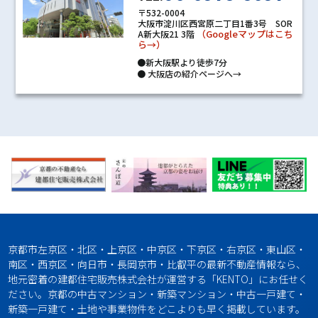
〒532-0004
大阪市淀川区西宮原二丁目1番3号 SOR
（Googleマップはこち
A新大阪21 3階
ら→）
●新大阪駅より徒歩7分
●
大阪店の紹介ページへ→
京都市左京区・北区・上京区・中京区・下京区・右京区・東山区・
南区・西京区・向日市・長岡京市・比叡平の最新不動産情報なら、
地元密着の建都住宅販売株式会社が運営する「KENTO」にお任せく
ださい。京都の中古マンション・新築マンション・中古一戸建て・
新築一戸建て・土地や事業物件をどこよりも早く掲載しています。