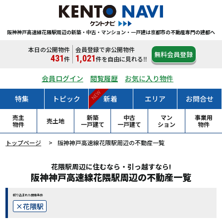
阪神神戸高速線花隈駅周辺の新築・中古・マンション・一戸建は
京都市の不動産専門の建都へ
本日の公開物件
会員登録で非公開物件
無料会員登録
431
1,021
件
件
を自由に見れる‼
会員ログイン
閲覧履歴
お気に入り物件
NEW
特集
トピック
新着
エリア
お問合せ
売主
新築
中古
マン
事業用
売土地
物件
一戸
建て
一戸
建て
ション
物件
トップページ
阪神神戸高速線花隈駅周辺の不動産一覧
花隈駅周辺に住むなら・引っ越すなら!
阪神神戸高速線花隈駅周辺の不動産一覧
絞り込まれた検索条件
花隈駅