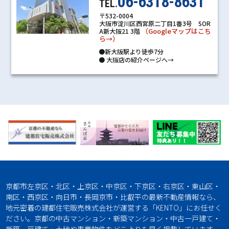
06-6318-8631
TEL.
〒532-0004
大阪市淀川区西宮原二丁目1番3号 SOR
（Googleマップはこち
A新大阪21 3階
ら→）
●新大阪駅より徒歩7分
●
大阪店の紹介ページへ→
京都市左京区・北区・上京区・中京区・下京区・右京区・東山区・
南区・西京区・向日市・長岡京市・比叡平の最新不動産情報なら、
地元密着の建都住宅販売株式会社が運営する「KENTO」にお任せく
ださい。京都の中古マンション・新築マンション・中古一戸建て・
新築一戸建て・土地や事業物件をどこよりも早く掲載しています。