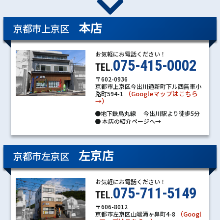
本店
京都市上京区
お気軽にお電話ください！
075-415-0002
TEL.
〒602-0936
京都市上京区今出川通新町下ル西無車小
（Googleマップはこちら
路町594-1
→）
●地下鉄烏丸線 今出川駅より徒歩5分
●
本店の紹介ページへ→
左京店
京都市左京区
お気軽にお電話ください！
075-711-5149
TEL.
〒606-8012
（Googl
京都市左京区山端滝ヶ鼻町4-8