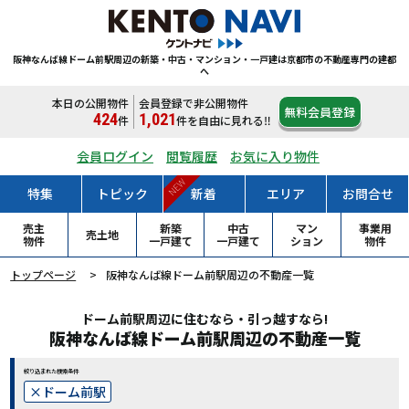
阪神なんば線ドーム前駅周辺の新築・中古・マンション・一戸建は
京都市の不動産専門の建都
へ
本日の公開物件
会員登録で非公開物件
無料会員登録
424
1,021
件
件
を自由に見れる‼
会員ログイン
閲覧履歴
お気に入り物件
NEW
特集
トピック
新着
エリア
お問合せ
売主
新築
中古
マン
事業用
売土地
物件
一戸
建て
一戸
建て
ション
物件
トップページ
阪神なんば線ドーム前駅周辺の不動産一覧
ドーム前駅周辺に住むなら・引っ越すなら!
阪神なんば線ドーム前駅周辺の不動産一覧
絞り込まれた検索条件
ドーム前駅