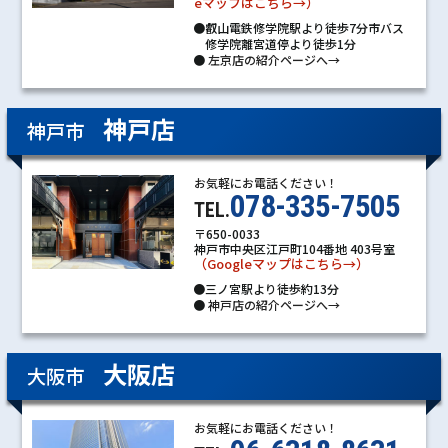
eマップはこちら→）
●叡山電鉄修学院駅より徒歩7分市バス
修学院離宮道停より徒歩1分
●
左京店の紹介ページへ→
神戸店
神戸市
お気軽にお電話ください！
078-335-7505
TEL.
〒650-0033
神戸市中央区江戸町104番地 403号室
（Googleマップはこちら→）
●三ノ宮駅より徒歩約13分
●
神戸店の紹介ページへ→
大阪店
大阪市
お気軽にお電話ください！