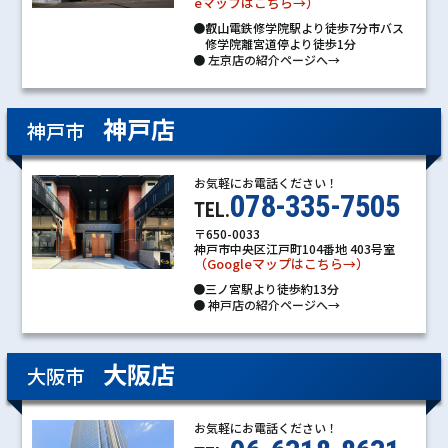
eマップはこちら→）
●叡山電鉄修学院駅より徒歩7分市バス
修学院離宮道停より徒歩1分
●
左京店の紹介ページへ→
神戸店
神戸市
お気軽にお電話ください！
078-335-7505
TEL.
〒650-0033
神戸市中央区江戸町104番地 403号室
（Googleマップはこちら→）
●三ノ宮駅より徒歩約13分
●
神戸店の紹介ページへ→
大阪店
大阪市
お気軽にお電話ください！