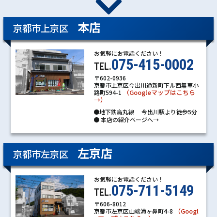
本店
京都市上京区
お気軽にお電話ください！
075-415-0002
TEL.
〒602-0936
京都市上京区今出川通新町下ル西無車小
（Googleマップはこちら
路町594-1
→）
●地下鉄烏丸線 今出川駅より徒歩5分
●
本店の紹介ページへ→
左京店
京都市左京区
お気軽にお電話ください！
075-711-5149
TEL.
〒606-8012
（Googl
京都市左京区山端滝ヶ鼻町4-8