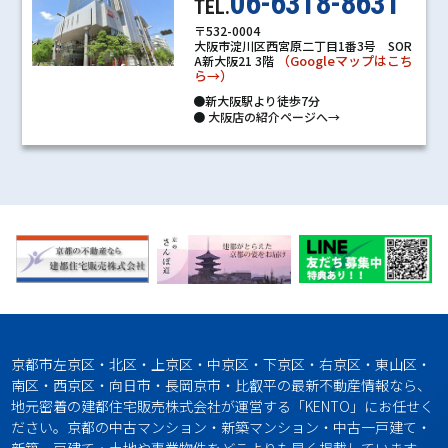
06-6318-8631
TEL.
〒532-0004
大阪市淀川区西宮原二丁目1番3号 SOR
（Googleマップはこち
A新大阪21 3階
ら→）
●新大阪駅より徒歩7分
●
大阪店の紹介ページへ→
京都市左京区・北区・上京区・中京区・下京区・右京区・東山区・
南区・西京区・向日市・長岡京市・比叡平の最新不動産情報なら、
地元密着の建都住宅販売株式会社が運営する「KENTO」にお任せく
ださい。京都の中古マンション・新築マンション・中古一戸建て・
新築一戸建て・土地や事業物件をどこよりも早く掲載しています。