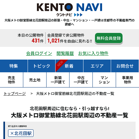
大阪メトロ御堂筋線北花田駅周辺の新築・中古・マンション・一戸建は
京都市の不動産専門の
建都へ
本日の公開物件
会員登録で非公開物件
無料会員登録
431
1,021
件
件
を自由に見れる‼
会員ログイン
閲覧履歴
お気に入り物件
NEW
特集
トピック
新着
エリア
お問合せ
売主
新築
中古
マン
事業用
売土地
物件
一戸
建て
一戸
建て
ション
物件
トップページ
大阪メトロ御堂筋線北花田駅周辺の不動産一覧
北花田駅周辺に住むなら・引っ越すなら!
大阪メトロ御堂筋線北花田駅周辺の不動産一覧
絞り込まれた検索条件
北花田駅