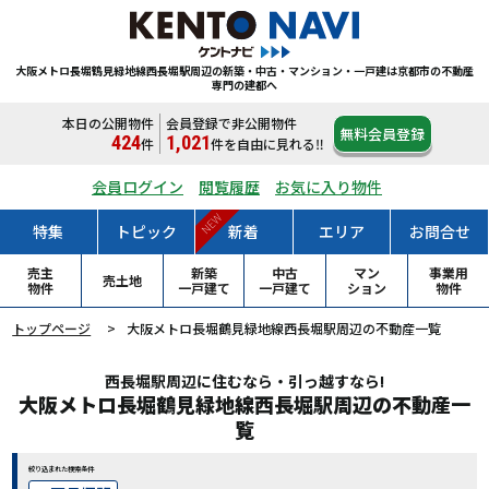
大阪メトロ長堀鶴見緑地線西長堀駅周辺の新築・中古・マンション・一戸建は
京都市の不動産
専門の建都へ
本日の公開物件
会員登録で非公開物件
無料会員登録
424
1,021
件
件
を自由に見れる‼
会員ログイン
閲覧履歴
お気に入り物件
NEW
特集
トピック
新着
エリア
お問合せ
売主
新築
中古
マン
事業用
売土地
物件
一戸
建て
一戸
建て
ション
物件
トップページ
大阪メトロ長堀鶴見緑地線西長堀駅周辺の不動産一覧
西長堀駅周辺に住むなら・引っ越すなら!
大阪メトロ長堀鶴見緑地線西長堀駅周辺の不動産一
覧
絞り込まれた検索条件