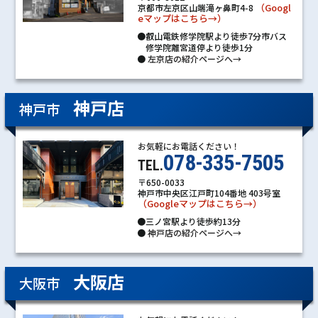
（Googl
京都市左京区山端滝ヶ鼻町4-8
eマップはこちら→）
●叡山電鉄修学院駅より徒歩7分市バス
修学院離宮道停より徒歩1分
●
左京店の紹介ページへ→
神戸店
神戸市
お気軽にお電話ください！
078-335-7505
TEL.
〒650-0033
神戸市中央区江戸町104番地 403号室
（Googleマップはこちら→）
●三ノ宮駅より徒歩約13分
●
神戸店の紹介ページへ→
大阪店
大阪市