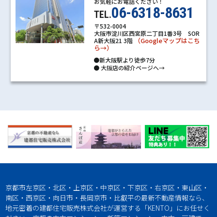
お気軽にお電話ください！
06-6318-8631
TEL.
〒532-0004
大阪市淀川区西宮原二丁目1番3号 SOR
（Googleマップはこち
A新大阪21 3階
ら→）
●新大阪駅より徒歩7分
●
大阪店の紹介ページへ→
京都市左京区・北区・上京区・中京区・下京区・右京区・東山区・
南区・西京区・向日市・長岡京市・比叡平の最新不動産情報なら、
地元密着の建都住宅販売株式会社が運営する「KENTO」にお任せく