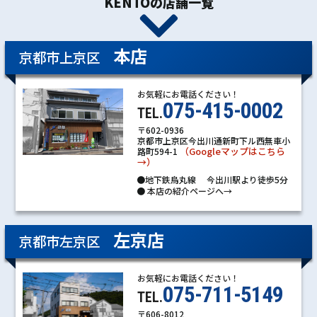
KENTOの店舗一覧
本店
京都市上京区
お気軽にお電話ください！
075-415-0002
TEL.
〒602-0936
京都市上京区今出川通新町下ル西無車小
（Googleマップはこちら
路町594-1
→）
●地下鉄烏丸線 今出川駅より徒歩5分
●
本店の紹介ページへ→
左京店
京都市左京区
お気軽にお電話ください！
075-711-5149
TEL.
〒606-8012