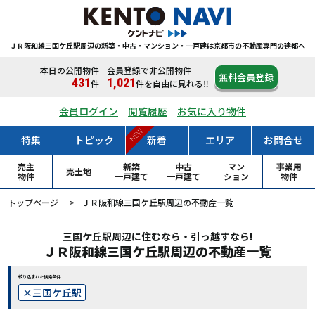
ＪＲ阪和線三国ケ丘駅周辺の新築・中古・マンション・一戸建は
京都市の不動産専門の建都へ
本日の公開物件
会員登録で非公開物件
無料会員登録
431
1,021
件
件
を自由に見れる‼
会員ログイン
閲覧履歴
お気に入り物件
NEW
特集
トピック
新着
エリア
お問合せ
売主
新築
中古
マン
事業用
売土地
物件
一戸
建て
一戸
建て
ション
物件
トップページ
ＪＲ阪和線三国ケ丘駅周辺の不動産一覧
三国ケ丘駅周辺に住むなら・引っ越すなら!
ＪＲ阪和線三国ケ丘駅周辺の不動産一覧
絞り込まれた検索条件
三国ケ丘駅