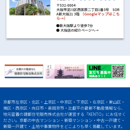
〒532-0004
大阪市淀川区西宮原二丁目1番3号 SOR
（Googleマップはこち
A新大阪21 3階
ら→）
●新大阪駅より徒歩7分
●
大阪店の紹介ページへ→
京都市左京区・北区・上京区・中京区・下京区・右京区・東山区・
南区・西京区・向日市・長岡京市・比叡平の最新不動産情報なら、
地元密着の建都住宅販売株式会社が運営する「KENTO」にお任せく
ださい。京都の中古マンション・新築マンション・中古一戸建て・
新築一戸建て・土地や事業物件をどこよりも早く掲載しています。