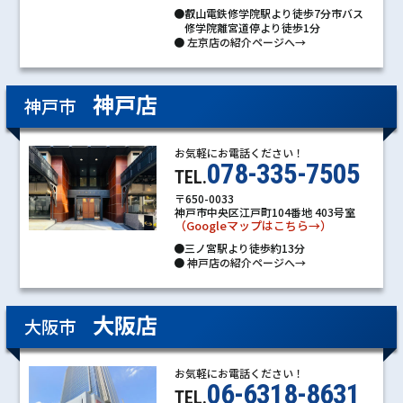
●叡山電鉄修学院駅より徒歩7分市バス
修学院離宮道停より徒歩1分
●
左京店の紹介ページへ→
神戸店
神戸市
お気軽にお電話ください！
078-335-7505
TEL.
〒650-0033
神戸市中央区江戸町104番地 403号室
（Googleマップはこちら→）
●三ノ宮駅より徒歩約13分
●
神戸店の紹介ページへ→
大阪店
大阪市
お気軽にお電話ください！
06-6318-8631
TEL.