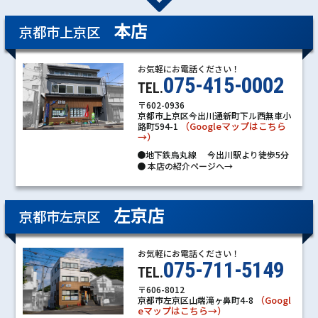
本店
京都市上京区
お気軽にお電話ください！
075-415-0002
TEL.
〒602-0936
京都市上京区今出川通新町下ル西無車小
（Googleマップはこちら
路町594-1
→）
●地下鉄烏丸線 今出川駅より徒歩5分
●
本店の紹介ページへ→
左京店
京都市左京区
お気軽にお電話ください！
075-711-5149
TEL.
〒606-8012
（Googl
京都市左京区山端滝ヶ鼻町4-8
eマップはこちら→）