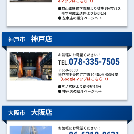
eマップはこちら→）
●叡山電鉄修学院駅より徒歩7分市バス
修学院離宮道停より徒歩1分
●
左京店の紹介ページへ→
神戸店
神戸市
お気軽にお電話ください！
078-335-7505
TEL.
〒650-0033
神戸市中央区江戸町104番地 403号室
（Googleマップはこちら→）
●三ノ宮駅より徒歩約13分
●
神戸店の紹介ページへ→
大阪店
大阪市
お気軽にお電話ください！