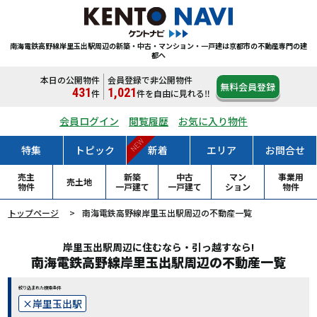
南海電鉄高野線岸里玉出駅周辺の新築・中古・マンション・一戸建は
京都市の不動産専門の建
都へ
本日の公開物件
会員登録で非公開物件
無料会員登録
431
1,021
件
件
を自由に見れる‼
会員ログイン
閲覧履歴
お気に入り物件
NEW
特集
トピック
新着
エリア
お問合せ
売主
新築
中古
マン
事業用
売土地
物件
一戸
建て
一戸
建て
ション
物件
トップページ
南海電鉄高野線岸里玉出駅周辺の不動産一覧
岸里玉出駅周辺に住むなら・引っ越すなら!
南海電鉄高野線岸里玉出駅周辺の不動産一覧
絞り込まれた検索条件
岸里玉出駅