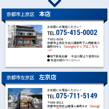
本店
京都市上京区
お気軽にお電話ください！
075-415-0002
TEL.
〒602-0936
京都市上京区今出川通新町下ル西無車小
（Googleマップはこちら
路町594-1
→）
●地下鉄烏丸線 今出川駅より徒歩5分
●
本店の紹介ページへ→
左京店
京都市左京区
お気軽にお電話ください！
075-711-5149
TEL.
〒606-8012
（Googl
京都市左京区山端滝ヶ鼻町4-8