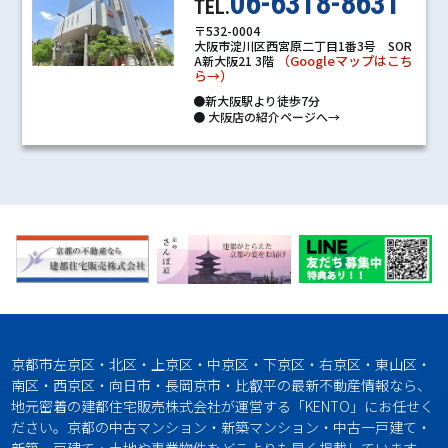
06-6318-8631
TEL.
〒532-0004
大阪市淀川区西宮原二丁目1番3号 SOR
（Googleマップはこち
A新大阪21 3階
ら→）
●新大阪駅より徒歩7分
●
大阪店の紹介ページへ→
京都市左京区・北区・上京区・中京区・下京区・右京区・東山区・
南区・西京区・向日市・長岡京市・比叡平の最新不動産情報なら、
地元密着の建都住宅販売株式会社が運営する「KENTO」にお任せく
ださい。京都の中古マンション・新築マンション・中古一戸建て・
新築一戸建て・土地や事業物件をどこよりも早く掲載しています。