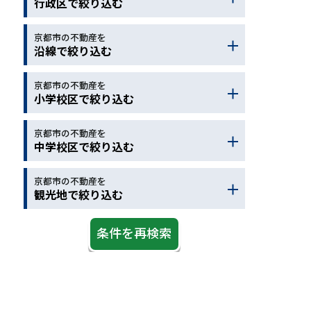
行政区で絞り込む
保育園
駅徒歩
バス停
コンビニ
ドラッグストア
京都市の不動産を
京都市北区
京都市左京区
沿線で絞り込む
ホームセンター
病院
京都市上京区
京都市中京区
スーパー
郵便局
銀行
京都市下京区
京都市東山区
京都市の不動産を
地下鉄烏丸線
近鉄京都線
小学校区で絞り込む
警察
図書館
公園
京都市右京区
京都市西京区
ＪＲ京都線
ＪＲ琵琶湖線
スポーツ施設
デイサービス
京都市山科区
京都市南区
ＪＲ湖西線
ＪＲ奈良線
京都市の不動産を
京都市北区
京都市左京区
中学校区で絞り込む
老人介護施設
京都市伏見区
オーストラリア
ＪＲ嵯峨野線
阪急京都線
京都市上京区
京都市中京区
大野城市
太宰府市
阪急嵐山線
京阪本線
京都市下京区
京都市東山区
京都市の不動産を
京都市北区
京都市左京区
観光地で絞り込む
京阪宇治線
京阪京津線
京都市右京区
京都市西京区
京都市上京区
京都市中京区
叡山電鉄
京阪石山坂本
京都市山科区
京都市南区
京都市下京区
京都市東山区
観光地
ＪＲ学研都市線
ＪＲ草津線
京都市伏見区
オーストラリア
京都市右京区
京都市西京区
京阪鴨東線
京福嵐山線
大野城市
太宰府市
京都市山科区
京都市南区
京福北野線
地下鉄東西線
京都市伏見区
オーストラリア
阪急宝塚線
ＪＲ山陰本線