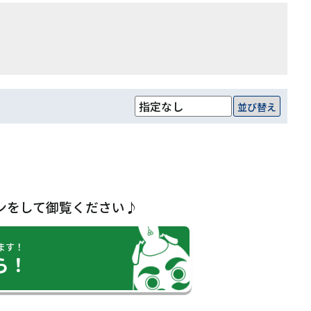
並び替え
ンをして御覧ください♪
ます！
ら！