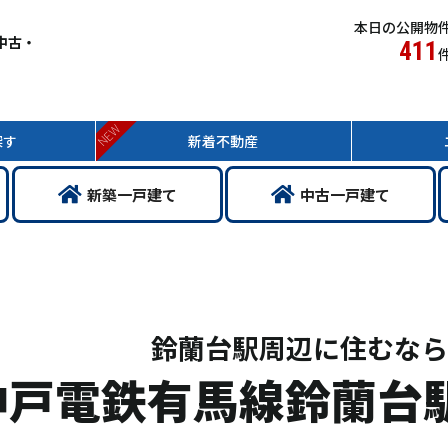
本日の公開物
中古・
411
NEW
探す
新着
不動産
新築
一戸
建て
中古
一戸
建て
鈴蘭台駅周辺に住むなら
神戸電鉄有馬線鈴蘭台