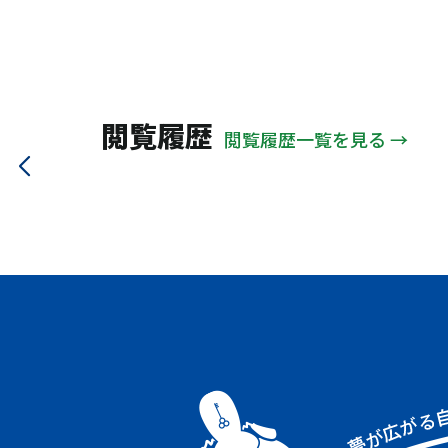
大野城市
太宰府市
ＪＲ関西本線
地下鉄大江戸
山陽電鉄本線
信楽高原
大阪メトロ中央線
近鉄鳥羽線
近江鉄道
能勢電鉄
閲覧履歴
閲覧履歴一覧を見る →
京阪交野線
北近畿タンゴ
大阪モノレール
大阪メトロ谷町線
ＪＲ大阪環状線
阪神本線
ＪＲ山手線
南海電鉄南海線
近鉄大阪線
ＪＲ高崎線
阪急甲陽線
阪急箕面線
近鉄奈良線
近鉄南大阪線
大阪メトロ千日前線
阪急伊丹線
ＪＲ福知山線
阪急今津線