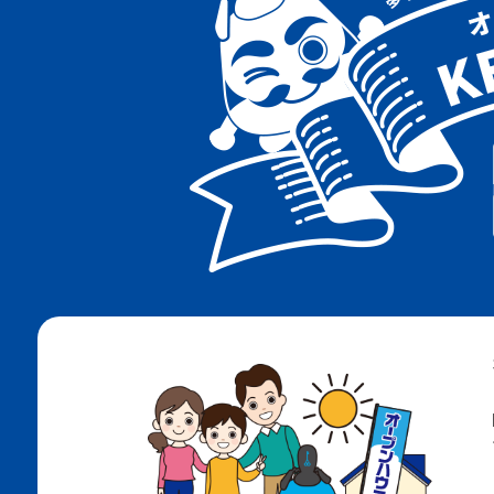
阪急神戸線
阪急千里線
ＪＲ神戸線
地下鉄海岸線
地下鉄西神・山手線
地下鉄北神線
神戸電鉄有馬線
神戸電鉄粟生線
南海電鉄高野線
ＪＲ阪和線
阪堺電軌阪堺線
阪堺電軌上町線
北大阪急行南北線
ＪＲ和田岬線
阪神武庫川線
大阪メトロ四つ橋線
大阪メトロ今里筋線
大阪メトロ長堀鶴見緑地線
大阪メトロ御堂筋線
阪神なんば線
阪神神戸高速線