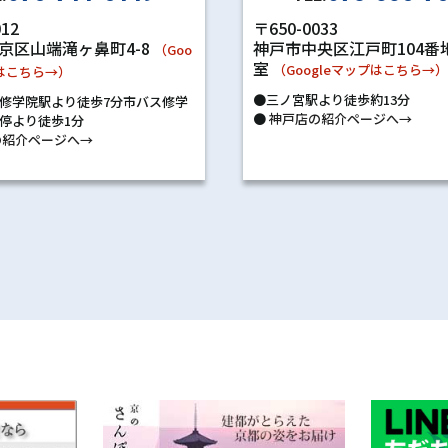
〒650-0033
012
神戸市中央区江戸町104番地
京区山端滝ヶ鼻町4-8
（Goo
室
（Googleマップはこちら→
プはこちら→）
●三ノ宮駅より徒歩約13分
修学院駅より徒歩7分市バス修学
●
神戸店の紹介ページへ→
停より徒歩1分
紹介ページへ→