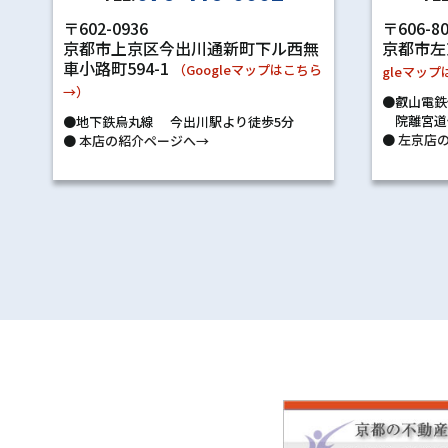
〒602-0936
〒606-8
京都市上京区今出川通新町下ル西無
京都市左
車小路町594-1
（Googleマップはこちら
gleマッ
→）
●叡山電鉄
院離宮道
●地下鉄烏丸線 今出川駅より徒歩5分
●
左京店の
●
本店の紹介ページへ→