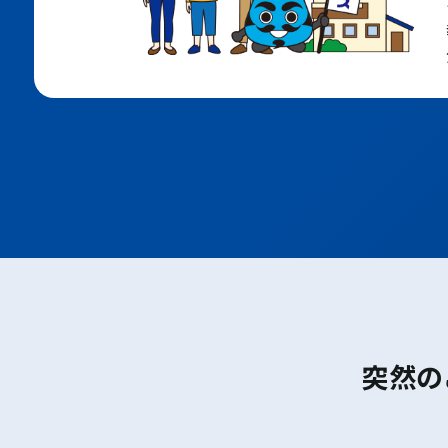
大阪メトロ堺筋線
ＪＲおおさか東線
ポートアイランド線
六甲アイランド線
地下鉄七隈線
地下鉄空港線
JR鹿児島本線
西鉄天神大牟田線
西鉄太宰府線
新開地
湊川
長田
丸山
鵯越
鈴蘭台
北鈴蘭台
山の街
神戸電鉄
有馬線
箕谷
谷上
突然の
花山
大池
神鉄六甲
唐櫃台