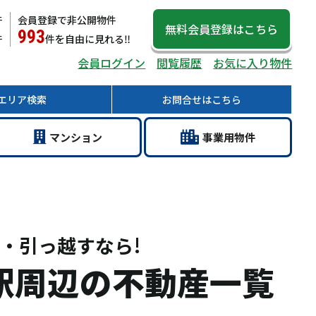
件
会員登録で非公開物件
無料会員登録
はこちら
993
件
件
を自由に見れる‼
会員ログイン
閲覧履歴
お気に入り物件
エリア
検索
お問合せ
はこちら
マン
ション
事業用
物件
・引っ越すなら!
駅周辺の不動産一覧