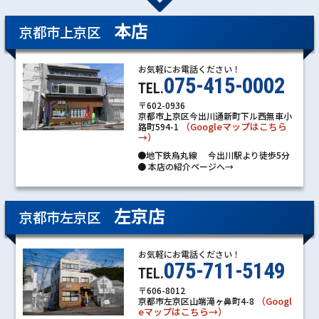
本店
京都市上京区
お気軽にお電話ください！
075-415-0002
TEL.
〒602-0936
京都市上京区今出川通新町下ル西無車小
（Googleマップはこちら
路町594-1
→）
●地下鉄烏丸線 今出川駅より徒歩5分
●
本店の紹介ページへ→
左京店
京都市左京区
お気軽にお電話ください！
075-711-5149
TEL.
〒606-8012
（Googl
京都市左京区山端滝ヶ鼻町4-8
eマップはこちら→）