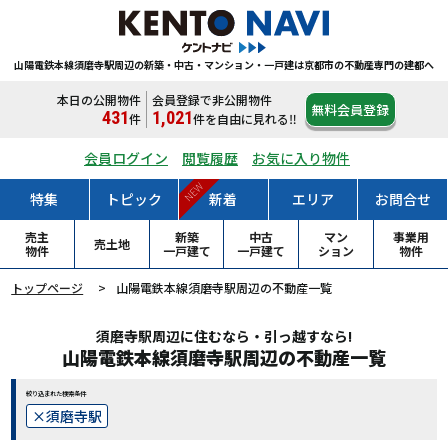
山陽電鉄本線須磨寺駅周辺の新築・中古・マンション・一戸建は
京都市の不動産専門の建都へ
本日の公開物件
会員登録で非公開物件
無料会員登録
431
1,021
件
件
を自由に見れる‼
会員ログイン
閲覧履歴
お気に入り物件
NEW
特集
トピック
新着
エリア
お問合せ
売主
新築
中古
マン
事業用
売土地
物件
一戸
建て
一戸
建て
ション
物件
トップページ
山陽電鉄本線須磨寺駅周辺の不動産一覧
須磨寺駅周辺に住むなら・引っ越すなら!
山陽電鉄本線須磨寺駅周辺の不動産一覧
絞り込まれた検索条件
須磨寺駅