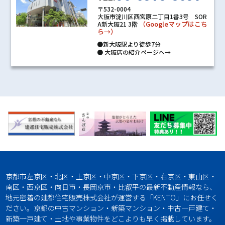
〒532-0004
大阪市淀川区西宮原二丁目1番3号 SOR
（Googleマップはこち
A新大阪21 3階
ら→）
●新大阪駅より徒歩7分
●
大阪店の紹介ページへ→
京都市左京区・北区・上京区・中京区・下京区・右京区・東山区・
南区・西京区・向日市・長岡京市・比叡平の最新不動産情報なら、
地元密着の建都住宅販売株式会社が運営する「KENTO」にお任せく
ださい。京都の中古マンション・新築マンション・中古一戸建て・
新築一戸建て・土地や事業物件をどこよりも早く掲載しています。