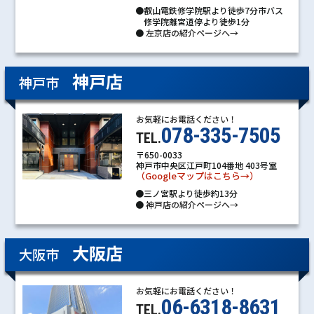
●叡山電鉄修学院駅より徒歩7分市バス
修学院離宮道停より徒歩1分
●
左京店の紹介ページへ→
神戸店
神戸市
お気軽にお電話ください！
078-335-7505
TEL.
〒650-0033
神戸市中央区江戸町104番地 403号室
（Googleマップはこちら→）
●三ノ宮駅より徒歩約13分
●
神戸店の紹介ページへ→
大阪店
大阪市
お気軽にお電話ください！
06-6318-8631
TEL.