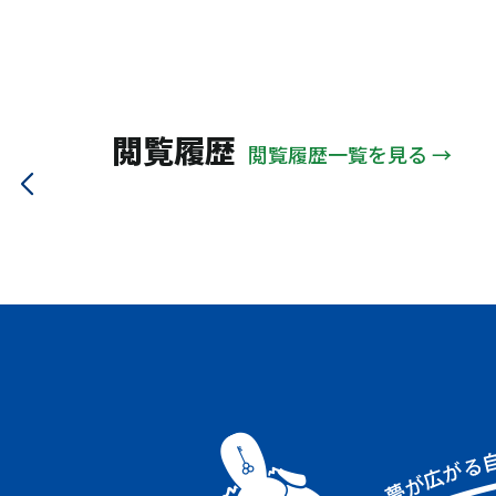
大野城市
太宰府市
ＪＲ関西本線
地下鉄大江戸
山陽電鉄本線
信楽高原
大阪メトロ中央線
近鉄鳥羽線
近江鉄道
能勢電鉄
閲覧履歴
閲覧履歴一覧を見る →
京阪交野線
北近畿タンゴ
大阪モノレール
大阪メトロ谷町線
ＪＲ大阪環状線
阪神本線
ＪＲ山手線
南海電鉄南海線
近鉄大阪線
ＪＲ高崎線
阪急甲陽線
阪急箕面線
近鉄奈良線
近鉄南大阪線
大阪メトロ千日前線
阪急伊丹線
ＪＲ福知山線
阪急今津線