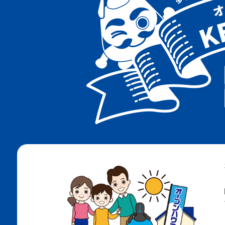
阪急神戸線
阪急千里線
ＪＲ神戸線
地下鉄海岸線
地下鉄西神・山手線
地下鉄北神線
神戸電鉄有馬線
神戸電鉄粟生線
南海電鉄高野線
ＪＲ阪和線
阪堺電軌阪堺線
阪堺電軌上町線
北大阪急行南北線
ＪＲ和田岬線
阪神武庫川線
大阪メトロ四つ橋線
大阪メトロ今里筋線
大阪メトロ長堀鶴見緑地線
大阪メトロ御堂筋線
阪神なんば線
阪神神戸高速線