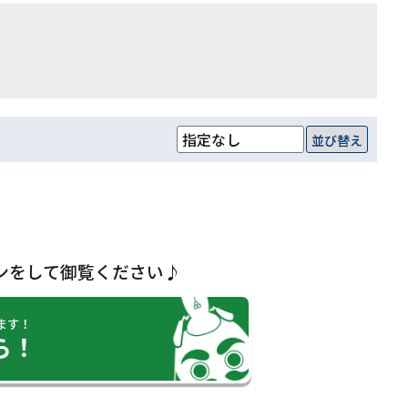
並び替え
ンをして御覧ください♪
ます！
ら！