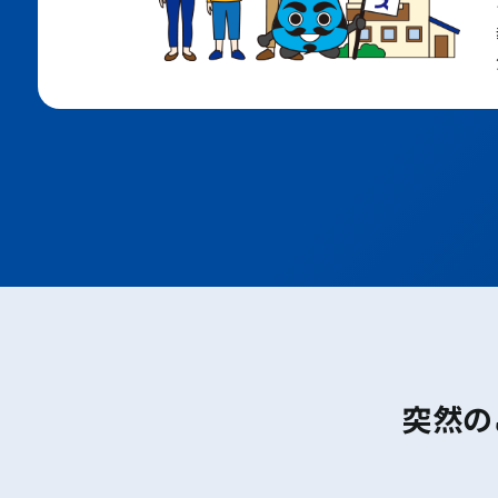
大阪メトロ堺筋線
ＪＲおおさか東線
ポートアイランド線
六甲アイランド線
地下鉄七隈線
地下鉄空港線
JR鹿児島本線
西鉄天神大牟田線
西鉄太宰府線
西代
板宿
東須磨
月見山
須磨寺
山陽須磨
須磨浦公園
山陽塩屋
滝の茶屋
突然の
東垂水
山陽垂水
霞ヶ丘
舞子公園