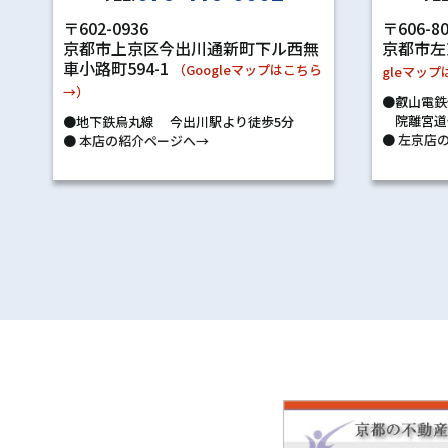
〒602-0936
〒606-8
京都市上京区今出川通新町下ル西無
京都市左
車小路町594-1
（Googleマップはこちら
gleマッ
→）
●叡山電鉄
院離宮道
●地下鉄烏丸線 今出川駅より徒歩5分
●
左京店の
●
本店の紹介ページへ→