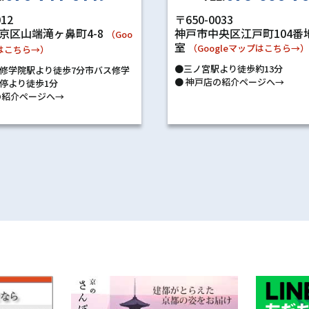
〒650-0033
012
神戸市中央区江戸町104番地
京区山端滝ヶ鼻町4-8
（Goo
室
（Googleマップはこちら→
プはこちら→）
●三ノ宮駅より徒歩約13分
修学院駅より徒歩7分市バス修学
●
神戸店の紹介ページへ→
停より徒歩1分
紹介ページへ→