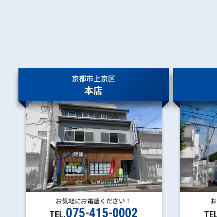
山陽電鉄
西舞子
大蔵谷
本線
人丸前
山陽明石
西新町
林崎松江海岸
藤江
中八木
江井ヶ島
京都市上京区
西江井ヶ島
本店
山陽魚住
東二見
西二見
亀山
お気軽にお電話ください！
お
075-415-0002
TEL.
TEL