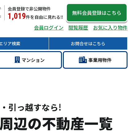
件
会員登録で非公開物件
無料会員登録
はこちら
1,019
件
件
を自由に見れる‼
会員ログイン
閲覧履歴
お気に入り物件
エリア
検索
お問合せ
はこちら
マン
ション
事業用
物件
・引っ越すなら!
周辺の不動産一覧