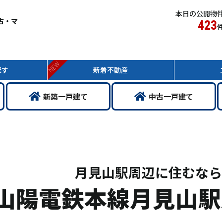
本日の公開物
古・マ
423
NEW
探す
新着
不動産
新築
一戸
建て
中古
一戸
建て
月見山駅周辺に住むなら
山陽電鉄本線月見山駅