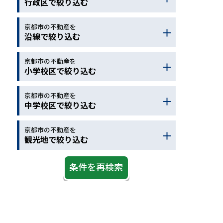
行政区で絞り込む
保育園
駅徒歩
バス停
コンビニ
ドラッグストア
京都市の不動産を
京都市北区
京都市左京区
沿線で絞り込む
ホームセンター
病院
京都市上京区
京都市中京区
スーパー
郵便局
銀行
京都市下京区
京都市東山区
京都市の不動産を
地下鉄烏丸線
近鉄京都線
小学校区で絞り込む
警察
図書館
公園
京都市右京区
京都市西京区
ＪＲ京都線
ＪＲ琵琶湖線
スポーツ施設
デイサービス
京都市山科区
京都市南区
ＪＲ湖西線
ＪＲ奈良線
京都市の不動産を
京都市北区
京都市左京区
中学校区で絞り込む
老人介護施設
京都市伏見区
オーストラリア
ＪＲ嵯峨野線
阪急京都線
京都市上京区
京都市中京区
大野城市
太宰府市
阪急嵐山線
京阪本線
京都市下京区
京都市東山区
京都市の不動産を
京都市北区
京都市左京区
観光地で絞り込む
京阪宇治線
京阪京津線
京都市右京区
京都市西京区
京都市上京区
京都市中京区
叡山電鉄
京阪石山坂本
京都市山科区
京都市南区
京都市下京区
京都市東山区
観光地
ＪＲ学研都市線
ＪＲ草津線
京都市伏見区
オーストラリア
京都市右京区
京都市西京区
京阪鴨東線
京福嵐山線
大野城市
太宰府市
京都市山科区
京都市南区
京福北野線
地下鉄東西線
京都市伏見区
オーストラリア
阪急宝塚線
ＪＲ山陰本線