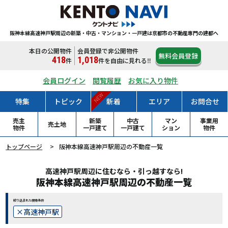
阪神本線高速神戸駅周辺の新築・中古・マンション・一戸建は
京都市の不動産専門の建都へ
本日の公開物件
会員登録で非公開物件
無料会員登録
418
1,018
件
件
を自由に見れる‼
会員ログイン
閲覧履歴
お気に入り物件
NEW
特集
トピック
新着
エリア
お問合せ
売主
新築
中古
マン
事業用
売土地
物件
一戸
建て
一戸
建て
ション
物件
トップページ
阪神本線高速神戸駅周辺の不動産一覧
高速神戸駅周辺に住むなら・引っ越すなら!
阪神本線高速神戸駅周辺の不動産一覧
絞り込まれた検索条件
高速神戸駅