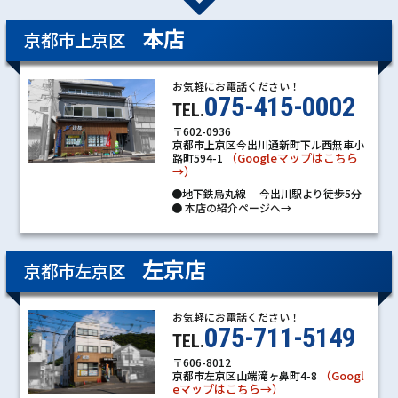
本店
京都市上京区
お気軽にお電話ください！
075-415-0002
TEL.
〒602-0936
京都市上京区今出川通新町下ル西無車小
（Googleマップはこちら
路町594-1
→）
●地下鉄烏丸線 今出川駅より徒歩5分
●
本店の紹介ページへ→
左京店
京都市左京区
お気軽にお電話ください！
075-711-5149
TEL.
〒606-8012
（Googl
京都市左京区山端滝ヶ鼻町4-8
eマップはこちら→）