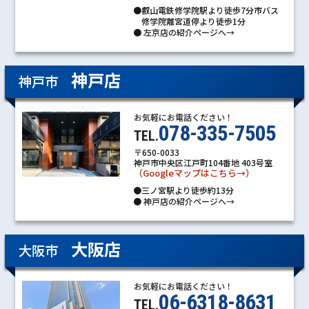
●叡山電鉄修学院駅より徒歩7分市バス
修学院離宮道停より徒歩1分
●
左京店の紹介ページへ→
神戸店
神戸市
お気軽にお電話ください！
078-335-7505
TEL.
〒650-0033
神戸市中央区江戸町104番地 403号室
（Googleマップはこちら→）
●三ノ宮駅より徒歩約13分
●
神戸店の紹介ページへ→
大阪店
大阪市
お気軽にお電話ください！
06-6318-8631
TEL.