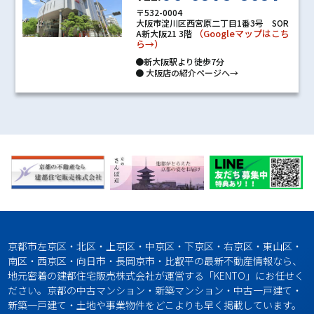
〒532-0004
大阪市淀川区西宮原二丁目1番3号 SOR
（Googleマップはこち
A新大阪21 3階
ら→）
●新大阪駅より徒歩7分
●
大阪店の紹介ページへ→
京都市左京区・北区・上京区・中京区・下京区・右京区・東山区・
南区・西京区・向日市・長岡京市・比叡平の最新不動産情報なら、
地元密着の建都住宅販売株式会社が運営する「KENTO」にお任せく
ださい。京都の中古マンション・新築マンション・中古一戸建て・
新築一戸建て・土地や事業物件をどこよりも早く掲載しています。