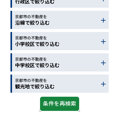
行政区で絞り込む
保育園
駅徒歩
バス停
コンビニ
ドラッグストア
京都市の不動産を
京都市北区
京都市左京区
沿線で絞り込む
ホームセンター
病院
京都市上京区
京都市中京区
スーパー
郵便局
銀行
京都市下京区
京都市東山区
京都市の不動産を
地下鉄烏丸線
近鉄京都線
小学校区で絞り込む
警察
図書館
公園
京都市右京区
京都市西京区
ＪＲ京都線
ＪＲ琵琶湖線
スポーツ施設
デイサービス
京都市山科区
京都市南区
ＪＲ湖西線
ＪＲ奈良線
京都市の不動産を
京都市北区
京都市左京区
中学校区で絞り込む
老人介護施設
京都市伏見区
オーストラリア
ＪＲ嵯峨野線
阪急京都線
京都市上京区
京都市中京区
大野城市
太宰府市
阪急嵐山線
京阪本線
京都市下京区
京都市東山区
京都市の不動産を
京都市北区
京都市左京区
観光地で絞り込む
京阪宇治線
京阪京津線
京都市右京区
京都市西京区
京都市上京区
京都市中京区
叡山電鉄
京阪石山坂本
京都市山科区
京都市南区
京都市下京区
京都市東山区
観光地
ＪＲ学研都市線
ＪＲ草津線
京都市伏見区
オーストラリア
京都市右京区
京都市西京区
京阪鴨東線
京福嵐山線
大野城市
太宰府市
京都市山科区
京都市南区
京福北野線
地下鉄東西線
京都市伏見区
オーストラリア
阪急宝塚線
ＪＲ山陰本線