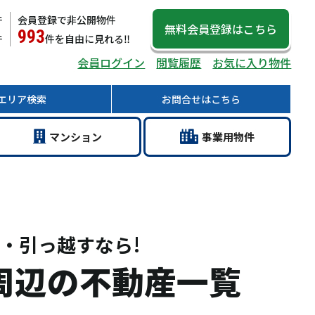
件
会員登録で非公開物件
無料会員登録
はこちら
993
件
件
を自由に見れる‼
会員ログイン
閲覧履歴
お気に入り物件
エリア
検索
お問合せ
はこちら
マン
ション
事業用
物件
・引っ越すなら!
周辺の不動産一覧