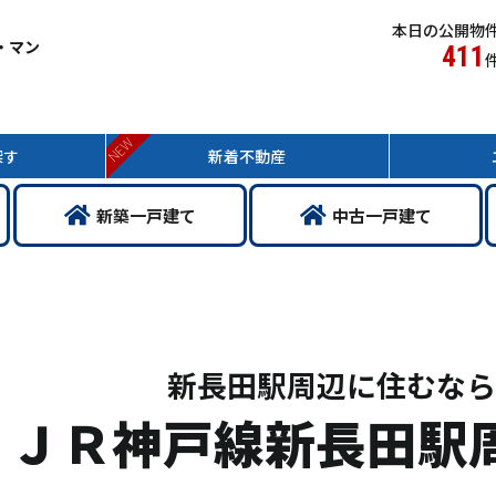
本日の公開物
・マン
411
NEW
探す
新着
不動産
新築
一戸
建て
中古
一戸
建て
新長田駅周辺に住むなら
ＪＲ神戸線新長田駅