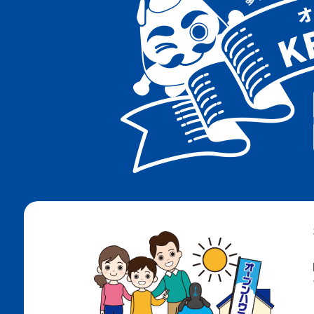
阪急神戸線
阪急千里線
ＪＲ神戸線
地下鉄海岸線
地下鉄西神・山手線
地下鉄北神線
神戸電鉄有馬線
神戸電鉄粟生線
南海電鉄高野線
ＪＲ阪和線
阪堺電軌阪堺線
阪堺電軌上町線
北大阪急行南北線
ＪＲ和田岬線
阪神武庫川線
大阪メトロ四つ橋線
大阪メトロ今里筋線
大阪メトロ長堀鶴見緑地線
大阪メトロ御堂筋線
阪神なんば線
阪神神戸高速線