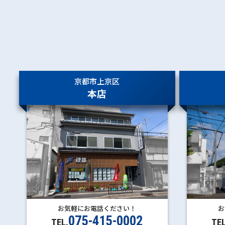
三ノ宮
元町
ＪＲ神戸
線
神戸
兵庫
新長田
鷹取
須磨海浜公園
須磨
塩屋
垂水
京都市上京区
舞子
朝霧
本店
明石
西明石
大久保
魚住
土山
お気軽にお電話ください！
お
075-415-0002
TEL.
TEL