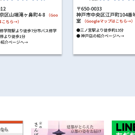
〒650-0033
012
神戸市中央区江戸町104番地
京区山端滝ヶ鼻町4-8
（Goo
室
（Googleマップはこちら→
プはこちら→）
●三ノ宮駅より徒歩約13分
修学院駅より徒歩7分市バス修学
●
神戸店の紹介ページへ→
停より徒歩1分
紹介ページへ→