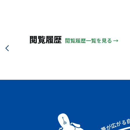
大野城市
太宰府市
ＪＲ関西本線
地下鉄大江戸
山陽電鉄本線
信楽高原
大阪メトロ中央線
近鉄鳥羽線
近江鉄道
能勢電鉄
閲覧履歴
閲覧履歴一覧を見る →
京阪交野線
北近畿タンゴ
大阪モノレール
大阪メトロ谷町線
ＪＲ大阪環状線
阪神本線
ＪＲ山手線
南海電鉄南海線
近鉄大阪線
ＪＲ高崎線
阪急甲陽線
阪急箕面線
近鉄奈良線
近鉄南大阪線
大阪メトロ千日前線
阪急伊丹線
ＪＲ福知山線
阪急今津線