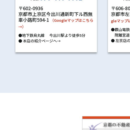
〒602-0936
〒606-8
京都市上京区今出川通新町下ル西無
京都市左
車小路町594-1
（Googleマップはこちら
gleマッ
→）
●叡山電鉄
院離宮道
●地下鉄烏丸線 今出川駅より徒歩5分
●
左京店の
●
本店の紹介ページへ→