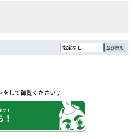
並び替え
ンをして御覧ください♪
ます！
ら！