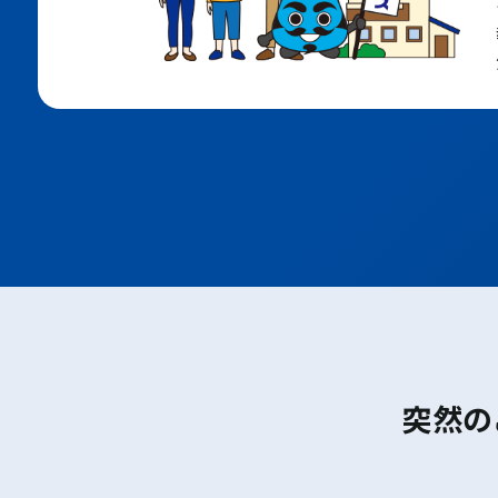
大阪メトロ堺筋線
ＪＲおおさか東線
ポートアイランド線
六甲アイランド線
地下鉄七隈線
地下鉄空港線
JR鹿児島本線
西鉄天神大牟田線
西鉄太宰府線
大阪
塚本
尼崎
立花
甲子園口
西宮
さくら夙川
芦屋
甲南山手
摂津本山
突然の
住吉
六甲道
摩耶
灘