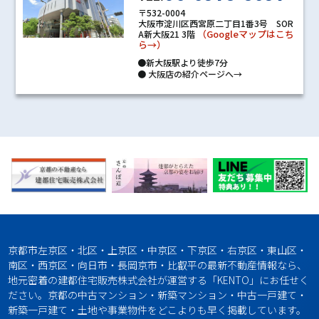
〒532-0004
大阪市淀川区西宮原二丁目1番3号 SOR
（Googleマップはこち
A新大阪21 3階
ら→）
●新大阪駅より徒歩7分
●
大阪店の紹介ページへ→
京都市左京区・北区・上京区・中京区・下京区・右京区・東山区・
南区・西京区・向日市・長岡京市・比叡平の最新不動産情報なら、
地元密着の建都住宅販売株式会社が運営する「KENTO」にお任せく
ださい。京都の中古マンション・新築マンション・中古一戸建て・
新築一戸建て・土地や事業物件をどこよりも早く掲載しています。