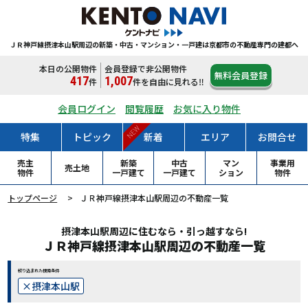
ＪＲ神戸線摂津本山駅周辺の新築・中古・マンション・一戸建は
京都市の不動産専門の建都へ
本日の公開物件
会員登録で非公開物件
無料会員登録
417
1,007
件
件
を自由に見れる‼
会員ログイン
閲覧履歴
お気に入り物件
NEW
特集
トピック
新着
エリア
お問合せ
売主
新築
中古
マン
事業用
売土地
物件
一戸
建て
一戸
建て
ション
物件
トップページ
ＪＲ神戸線摂津本山駅周辺の不動産一覧
摂津本山駅周辺に住むなら・引っ越すなら!
ＪＲ神戸線摂津本山駅周辺の不動産一覧
絞り込まれた検索条件
摂津本山駅