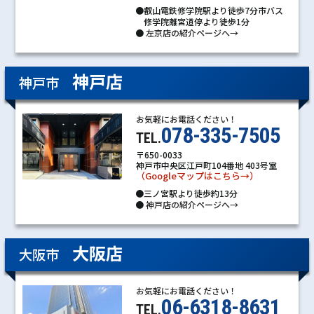
●叡山電鉄修学院駅より徒歩7分市バス
修学院離宮道停より徒歩1分
●
左京店の紹介ページへ→
神戸店
神戸市
お気軽にお電話ください！
078-335-7505
TEL.
〒650-0033
神戸市中央区江戸町104番地 403号室
（Googleマップはこちら→）
●三ノ宮駅より徒歩約13分
●
神戸店の紹介ページへ→
大阪店
大阪市
お気軽にお電話ください！
06-6318-8631
TEL.