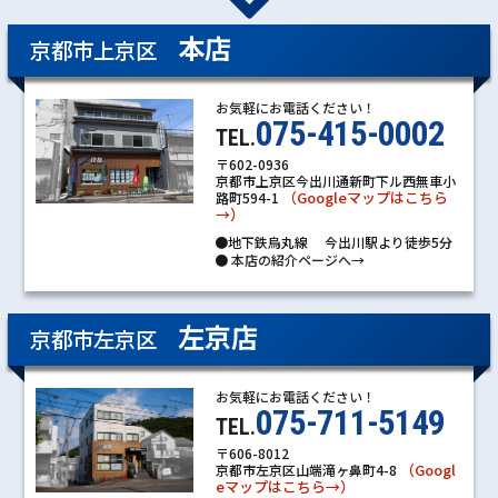
本店
京都市上京区
お気軽にお電話ください！
075-415-0002
TEL.
〒602-0936
京都市上京区今出川通新町下ル西無車小
（Googleマップはこちら
路町594-1
→）
●地下鉄烏丸線 今出川駅より徒歩5分
●
本店の紹介ページへ→
左京店
京都市左京区
お気軽にお電話ください！
075-711-5149
TEL.
〒606-8012
（Googl
京都市左京区山端滝ヶ鼻町4-8
eマップはこちら→）