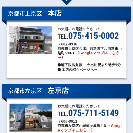
本店
京都市上京区
お気軽にお電話ください！
075-415-0002
TEL.
〒602-0936
京都市上京区今出川通新町下ル西無車小
（Googleマップはこちら
路町594-1
→）
●地下鉄烏丸線 今出川駅より徒歩5分
●
本店の紹介ページへ→
左京店
京都市左京区
お気軽にお電話ください！
075-711-5149
TEL.
〒606-8012
（Googl
京都市左京区山端滝ヶ鼻町4-8
eマップはこちら→）