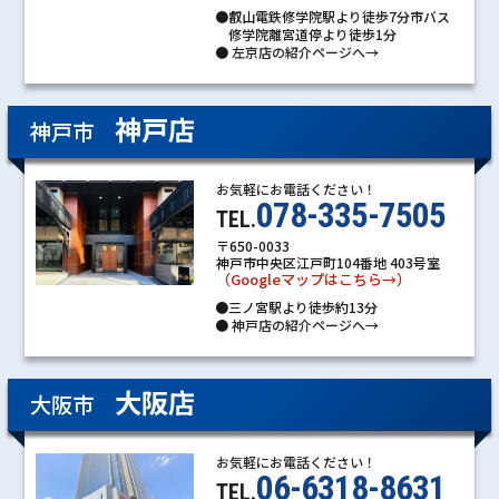
●叡山電鉄修学院駅より徒歩7分市バス
修学院離宮道停より徒歩1分
●
左京店の紹介ページへ→
神戸店
神戸市
お気軽にお電話ください！
078-335-7505
TEL.
〒650-0033
神戸市中央区江戸町104番地 403号室
（Googleマップはこちら→）
●三ノ宮駅より徒歩約13分
●
神戸店の紹介ページへ→
大阪店
大阪市
お気軽にお電話ください！
06-6318-8631
TEL.