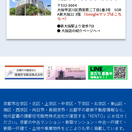
〒532-0004
大阪市淀川区西宮原二丁目1番3号 SOR
（Googleマップはこち
A新大阪21 3階
ら→）
●新大阪駅より徒歩7分
●
大阪店の紹介ページへ→
京都市左京区・北区・上京区・中京区・下京区・右京区・東山区・
南区・西京区・向日市・長岡京市・比叡平の最新不動産情報なら、
地元密着の建都住宅販売株式会社が運営する「KENTO」にお任せく
ださい。京都の中古マンション・新築マンション・中古一戸建て・
新築一戸建て・土地や事業物件をどこよりも早く掲載しています。