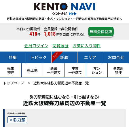
近鉄大阪線弥刀駅周辺の新築・中古・マンション・一戸建は
京都市の不動産専門の建都へ
本日の公開物件
会員登録で非公開物件
無料会員登録
418
1,018
件
件
を自由に見れる‼
会員ログイン
閲覧履歴
お気に入り物件
NEW
特集
トピック
新着
エリア
お問合せ
売主
新築
中古
マン
事業用
売土地
物件
一戸
建て
一戸
建て
ション
物件
トップページ
近鉄大阪線弥刀駅周辺の不動産一覧
弥刀駅周辺に住むなら・引っ越すなら!
近鉄大阪線弥刀駅周辺の不動産一覧
絞り込まれた検索条件
弥刀駅